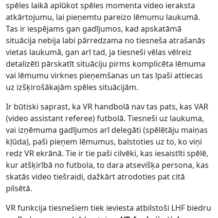
spēles laikā aplūkot spēles momenta video ieraksta
atkārtojumu, lai pieņemtu pareizo lēmumu laukumā.
Tas ir iespējams gan gadījumos, kad apskatāmā
situācija nebija labi pārredzama no tiesneša atrašanās
vietas laukumā, gan arī tad, ja tiesneši vēlas vēlreiz
detalizēti pārskatīt situāciju pirms komplicēta lēmuma
vai lēmumu virknes pieņemšanas un tas īpaši attiecas
uz izšķirošākajām spēles situācijām.
Ir būtiski saprast, ka VR handbolā nav tas pats, kas VAR
(video assistant referee) futbolā. Tiesneši uz laukuma,
vai izņēmuma gadījumos arī delegāti (spēlētāju maiņas
kļūda), paši pieņem lēmumus, balstoties uz to, ko viņi
redz VR ekrānā. Tie ir tie paši cilvēki, kas iesaistīti spēlē,
kur atšķirībā no futbola, to dara atsevišķa persona, kas
skatās video tiešraidi, dažkārt atrodoties pat citā
pilsētā.
VR funkcija tiesnešiem tiek ieviesta atbilstoši LHF biedru