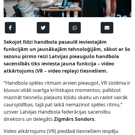
Sekojot līdzi handbola pasaulē ieviestajām
funkcijām un jaunākajām tehnoloģijām, sākot ar šo
sezonu pirmo reizi Latvijas pieaugušo handbola
sacensībās tiks ieviesta jauna funkcija – video
atkārtojums (VR – video replay) tiesnešiem.
“Handbola spēles ritmam arvien pieaugot, VR sistēma ir
kļuvusi vitāli svarīga kritiskajos momentos, palīdzot
mazināt tiesnešu pieļauto kļūdu skaitu un radot vairāk
caurspīdības, tajā pat laikā nemazinot spēles ritmu,”
uzsver Latvijas Handbola federācijas sacensību
direktors un delegāts
Zigmārs Sondors
.
Video atkārtojums (VR) piedāvā tiesnešiem iespēju