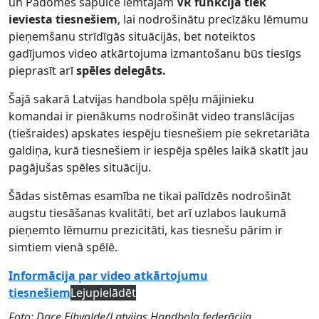
un Padomes sapulcē lemtajam
VR funkcija tiek
ieviesta tiesnešiem
, lai nodrošinātu precīzāku lēmumu
pieņemšanu strīdīgās situācijās, bet noteiktos
gadījumos video atkārtojuma izmantošanu būs tiesīgs
pieprasīt arī
spēles delegāts.
Šajā sakarā Latvijas handbola spēļu mājinieku
komandai ir pienākums nodrošināt video translācijas
(tiešraides) apskates iespēju tiesnešiem pie sekretariāta
galdiņa, kurā tiesnešiem ir iespēja spēles laikā skatīt jau
pagājušas spēles situāciju.
Šādas sistēmas esamība ne tikai palīdzēs nodrošināt
augstu tiesāšanas kvalitāti, bet arī uzlabos laukumā
pieņemto lēmumu prezicitāti, kas tiesnešu pārim ir
simtiem vienā spēlē.
Informācija par video atkārtojumu
tiesnešiem
Lejupielādēt
Foto: Dace Eihvalde/Latvijas Handbola federācija