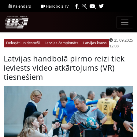
Kalendārs
Handbols TV
25.09.2025
Delegāti un tiesneši
Latvijas čempionāts
Latvijas kauss
12:08
Latvijas handbolā pirmo reizi tiek
ieviests video atkārtojums (VR)
tiesnešiem