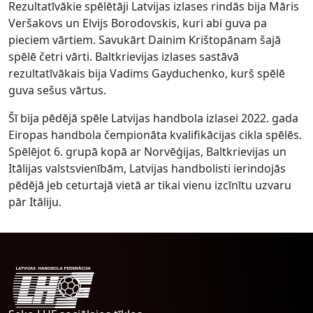
Rezultatīvākie spēlētāji Latvijas izlases rindās bija Māris
Veršakovs un Elvijs Borodovskis, kuri abi guva pa
pieciem vārtiem. Savukārt Dainim Krištopānam šajā
spēlē četri vārti. Baltkrievijas izlases sastāvā
rezultatīvākais bija Vadims Gayduchenko, kurš spēlē
guva sešus vārtus.
Šī bija pēdējā spēle Latvijas handbola izlasei 2022. gada
Eiropas handbola čempionāta kvalifikācijas cikla spēlēs.
Spēlējot 6. grupā kopā ar Norvēģijas, Baltkrievijas un
Itālijas valstsvienībām, Latvijas handbolisti ierindojās
pēdējā jeb ceturtajā vietā ar tikai vienu izcīnītu uzvaru
pār Itāliju.