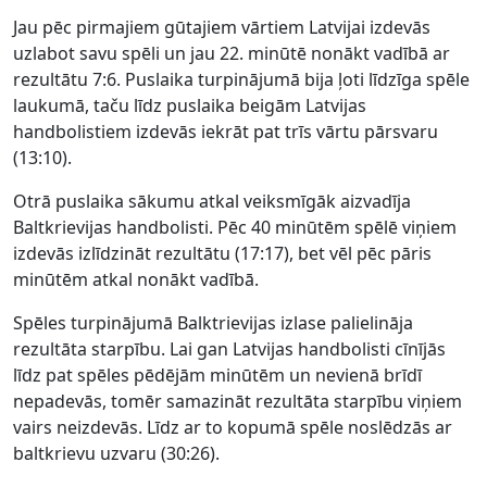
Jau pēc pirmajiem gūtajiem vārtiem Latvijai izdevās
uzlabot savu spēli un jau 22. minūtē nonākt vadībā ar
rezultātu 7:6. Puslaika turpinājumā bija ļoti līdzīga spēle
laukumā, taču līdz puslaika beigām Latvijas
handbolistiem izdevās iekrāt pat trīs vārtu pārsvaru
(13:10).
Otrā puslaika sākumu atkal veiksmīgāk aizvadīja
Baltkrievijas handbolisti. Pēc 40 minūtēm spēlē viņiem
izdevās izlīdzināt rezultātu (17:17), bet vēl pēc pāris
minūtēm atkal nonākt vadībā.
Spēles turpinājumā Balktrievijas izlase palielināja
rezultāta starpību. Lai gan Latvijas handbolisti cīnījās
līdz pat spēles pēdējām minūtēm un nevienā brīdī
nepadevās, tomēr samazināt rezultāta starpību viņiem
vairs neizdevās. Līdz ar to kopumā spēle noslēdzās ar
baltkrievu uzvaru (30:26).