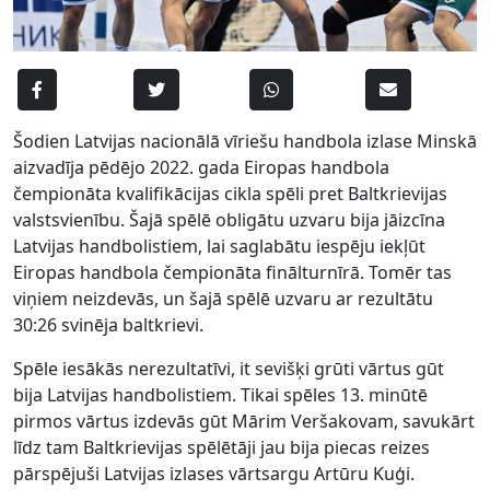
Šodien Latvijas nacionālā vīriešu handbola izlase Minskā
aizvadīja pēdējo 2022. gada Eiropas handbola
čempionāta kvalifikācijas cikla spēli pret Baltkrievijas
valstsvienību. Šajā spēlē obligātu uzvaru bija jāizcīna
Latvijas handbolistiem, lai saglabātu iespēju iekļūt
Eiropas handbola čempionāta finālturnīrā. Tomēr tas
viņiem neizdevās, un šajā spēlē uzvaru ar rezultātu
30:26 svinēja baltkrievi.
Spēle iesākās nerezultatīvi, it sevišķi grūti vārtus gūt
bija Latvijas handbolistiem. Tikai spēles 13. minūtē
pirmos vārtus izdevās gūt Mārim Veršakovam, savukārt
līdz tam Baltkrievijas spēlētāji jau bija piecas reizes
pārspējuši Latvijas izlases vārtsargu Artūru Kuģi.