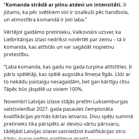
“
Komanda strādā ar pilnu atdevi un intensitāti.
Ir
jūtams, ka pēc svētkiem visi ir izsalkuši pēc handbola,
un atmosfēra komandā ir ļoti laba.”
Vērtējot gaidāmo pretinieku, Valkovskis uzsver, ka
Lielbritānijas izlasi nedrīkst novērtēt par zemu – tā ir
komanda, kas attīstās un var sagādāt nopietnu
pretestību.
“Laba komanda, kas gadu no gada turpina attīstīties. Ir
pāris spēlētāji, kas spēlē augstāka līmeņa līgās. Līdz ar
to nekādu pastaigu nesagaidām, bet gan kārtīgu cīņu.
Tāpēc būs jāspēlē uz visiem 100%.
Novembrī Latvijas izlase stājās pretīm Luksemburgas
valstsvienībai 2027. gada pasaules čempionāta
kvalifikācijas pirmās kārtas ietvaros. Divu spēļu summā
pretinieks tika pārspēts ar deviņu vārtu pārsvaru,
tādējādi Latvijas izlasei sasniedzot kvalifikācijas otro
kārtu, kuras spēles gaidāmas martā.