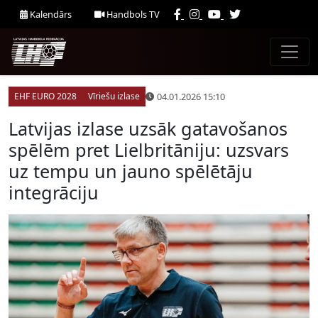
Kalendārs
Handbols TV
04.01.2026 15:10
EHF EURO 2028
Vīriešu izlase
Latvijas izlase uzsāk gatavošanos
spēlēm pret Lielbritāniju: uzsvars
uz tempu un jauno spēlētāju
integrāciju