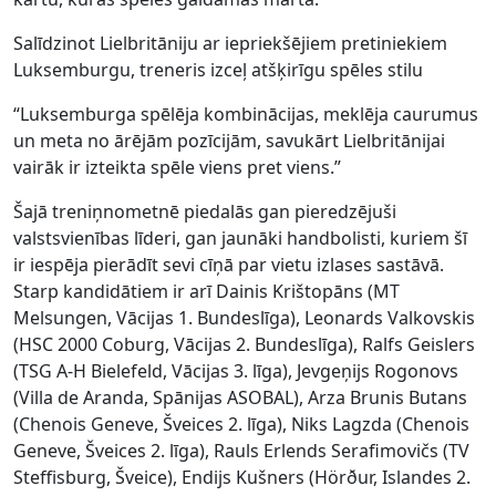
Salīdzinot Lielbritāniju ar iepriekšējiem pretiniekiem
Luksemburgu, treneris izceļ atšķirīgu spēles stilu
“Luksemburga spēlēja kombinācijas, meklēja caurumus
un meta no ārējām pozīcijām, savukārt Lielbritānijai
vairāk ir izteikta spēle viens pret viens.”
Šajā treniņnometnē piedalās gan pieredzējuši
valstsvienības līderi, gan jaunāki handbolisti, kuriem šī
ir iespēja pierādīt sevi cīņā par vietu izlases sastāvā.
Starp kandidātiem ir arī Dainis Krištopāns (MT
Melsungen, Vācijas 1. Bundeslīga), Leonards Valkovskis
(HSC 2000 Coburg, Vācijas 2. Bundeslīga), Ralfs Geislers
(TSG A-H Bielefeld, Vācijas 3. līga), Jevgeņijs Rogonovs
(Villa de Aranda, Spānijas ASOBAL), Arza Brunis Butans
(Chenois Geneve, Šveices 2. līga), Niks Lagzda (Chenois
Geneve, Šveices 2. līga), Rauls Erlends Serafimovičs (TV
Steffisburg, Šveice), Endijs Kušners (Hörður, Islandes 2.