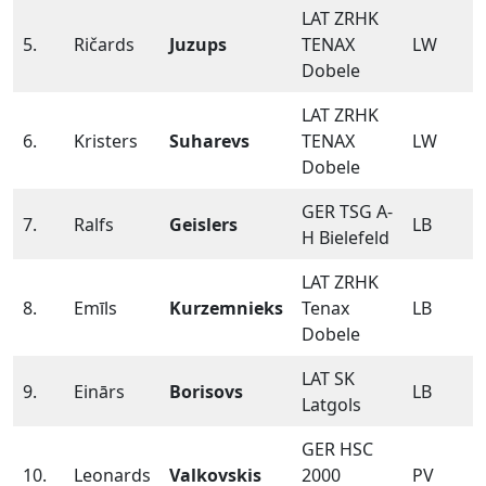
LAT ZRHK
5.
Ričards
Juzups
TENAX
LW
Dobele
LAT ZRHK
6.
Kristers
Suharevs
TENAX
LW
Dobele
GER TSG A-
7.
Ralfs
Geislers
LB
H Bielefeld
LAT ZRHK
8.
Emīls
Kurzemnieks
Tenax
LB
Dobele
LAT SK
9.
Einārs
Borisovs
LB
Latgols
GER HSC
10.
Leonards
Valkovskis
2000
PV