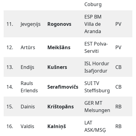
Coburg
ESP BM
11.
Jevgeņijs
Rogonovs
Villa de
PV
Aranda
EST Polva-
12.
Artūrs
Meikšāns
PV
Serviti
ISL Hordur
13.
Endijs
Kušners
CB
Isafjordur
Rauls
SUI TV
14.
Serafimovičs
CB
Erlends
Steffisburg
GER MT
15.
Dainis
Krištopāns
RB
Melsungen
LAT
16.
Valdis
Kalniņš
RB
ASK/MSĢ