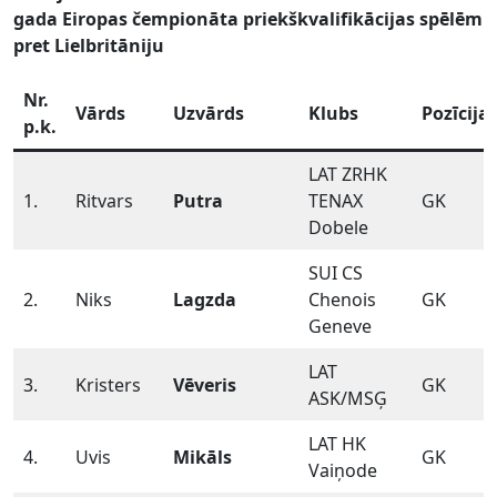
gada Eiropas čempionāta priekškvalifikācijas spēlēm
pret Lielbritāniju
Nr.
Vārds
Uzvārds
Klubs
Pozīcija
p.k.
LAT ZRHK
1.
Ritvars
Putra
TENAX
GK
Dobele
SUI CS
2.
Niks
Lagzda
Chenois
GK
Geneve
LAT
3.
Kristers
Vēveris
GK
ASK/MSĢ
LAT HK
4.
Uvis
Mikāls
GK
Vaiņode