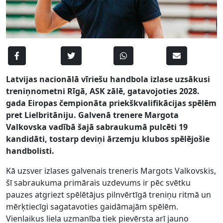
Latvijas nacionālā vīriešu handbola izlase uzsākusi
treniņnometni Rīgā, ASK zālē, gatavojoties 2028.
gada Eiropas čempionāta priekškvalifikācijas spēlēm
pret Lielbritāniju. Galvenā trenere Margota
Valkovska vadībā šajā sabraukumā pulcēti 19
kandidāti, tostarp deviņi ārzemju klubos spēlējošie
handbolisti.
Kā uzsver izlases galvenais treneris Margots Valkovskis,
šī sabraukuma primārais uzdevums ir pēc svētku
pauzes atgriezt spēlētājus pilnvērtīgā treniņu ritmā un
mērķtiecīgi sagatavoties gaidāmajām spēlēm.
Vienlaikus liela uzmanība tiek pievērsta arī jauno