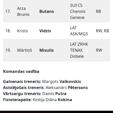
SUI CS
Arza
17.
Butans
Chenois
RB
Brunis
Geneve
LAT
18.
Krists
Vidzis
RW, RB
ASK/MĢS
LAT ZRHK
19.
Mārtiņš
Misulis
TENAX
RW
Dobele
Komandas vadība
Galvenais treneris:
Margots
Valkovskis
Asistējošais treneris
: Aleksandrs
Pētersons
Vārtsargu treneris:
Dainis
Putra
Fizioterapeite
: Kintija Diāna
Kokina