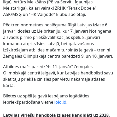
līga), Artūrs Meikšāns (Põlva-Serviti, Igaunijas
Meistarlīga), kā arī vairāki ZRHK “Tenax Dobele”,
ASK/MSĢ un “HK Vaiņode” klubu spēlētāji.
Pēc treniņnometnes noslēguma Rīgā Latvijas izlase 6.
janvārī dosies uz Lielbritāniju, kur 7. janvārī Notingemā
aizvadīs pirmo priekškvalifikācijas spēli. 8. janvārī
komanda atgriezīsies Latvijā, bet gatavošanos
izšķirošajam atbildes mačam turpinās Jelgavā – treniņi
Zemgales Olimpiskajā centrā paredzēti 9. un 10. janvārī.
Atbildes mačs paredzēts 11. janvārī Zemgales
Olimpiskajā centrā Jelgavā, kur Latvijas handbolisti savu
skatītāju priekšā cīnīsies par vietu nākamajā atlases
kārtā.
Biļetes uz spēli Jelgavā iespējams iegādāties
iepriekšpārdošanā vietnē
lolo.id
.
Latvijas vīriešu handbola izlases kandidāti uz 2028.