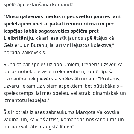
spēlētāju iekļaušanai komandā.
“
Mūsu galvenais mērķis ir pēc svētku pauzes ļaut
spēlētājiem ieiet atpakaļ treniņu ritmā
un pēc
iespējas labāk sagatavoties spēlēm pret
Lielbritāniju
, kā arī iesaistīt jaunos spēlētājus kā
Geisleru un Butanu, lai arī viņi iejustos kolektīvā,”
norāda Valkovskis.
Runājot par spēles uzlabojumiem, treneris uzsver, ka
darbs notiek pie visiem elementiem, tomēr īpaša
uzmanība tiek pievērsta spēles ātrumam: “Protams,
uzvaru liekam uz visiem aspektiem, bet būtiskākais –
spēles temps, lai mēs spēlētu vēl ātrāk, dinamiskāk un
izmantotu iespējas.”
Šis ir otrais izlases sabraukums Margota Valkovska
vadībā, un, kā viņš atzīst, komandas noskaņojums un
darba kvalitāte ir augstā līmenī.