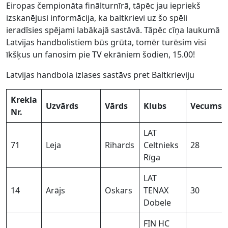
Eiropas čempionāta finālturnīrā, tāpēc jau iepriekš
izskanējusi informācija, ka baltkrievi uz šo spēli
ieradīsies spējami labākajā sastāvā. Tāpēc cīņa laukumā
Latvijas handbolistiem būs grūta, tomēr turēsim visi
īkšķus un fanosim pie TV ekrāniem šodien, 15.00!
Latvijas handbola izlases sastāvs pret Baltkrieviju
Krekla
Uzvārds
Vārds
Klubs
Vecums
Nr.
LAT
71
Leja
Rihards
Celtnieks
28
Rīga
LAT
14
Arājs
Oskars
TENAX
30
Dobele
FIN HC