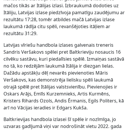
mačos tikās ar Itālijas izlasi. Izbraukumā dodoties uz
Itāliju, Latvijas izlase piedzīvoja pamatīgu zaudējumu ar
rezultātu 17:28, tomēr atbildes mačā Latvijas izlase
laukumā rādīja citu spēli, revanšējoties itāļiem ar
rezultātu 31:29.
Latvijas vīriešu handbola izlases galvenais treneris
Sandris Veršakovs spēlei pret Baltkrieviju nosaucis 16
cilvēku sastāvu, kuri piedalīsies spēlē. Izmaiņas sastāvā
no tā, ko redzējām laukumā Itālija ir diezgan lielas.
Dažādu apstākļu dēļ nevarēs pievienoties Māris
Veršakovs, kas demonstrēja lielisku spēli laukumā
otrajā spēlē pret Itālijas valstsvienību. Pievienojies ir
Oskars Arājs, Emīls Kurzemnieks, Artis Kurmēns,
Kristers Rihards Ozols, Andis Ērmanis, Egils Politers, kā
arī no Vācijas ieradies ir Edgars Kukša.
Baltkrievijas handbola izlasei šī spēle ir nozīmīga, jo
uzvaras gadījumā viņi var nodrošināt vietu 2022. gada