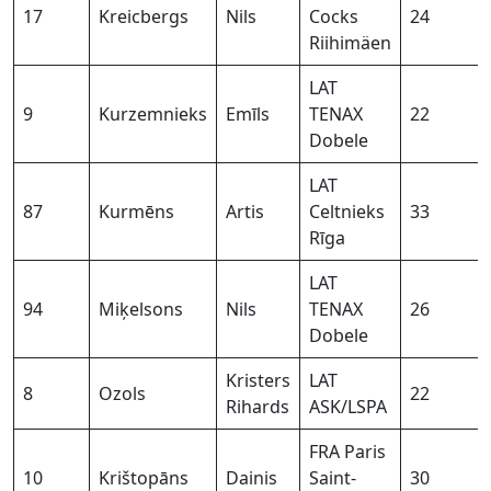
17
Kreicbergs
Nils
Cocks
24
Riihimäen
LAT
9
Kurzemnieks
Emīls
TENAX
22
Dobele
LAT
87
Kurmēns
Artis
Celtnieks
33
Rīga
LAT
94
Miķelsons
Nils
TENAX
26
Dobele
Kristers
LAT
8
Ozols
22
Rihards
ASK/LSPA
FRA Paris
10
Krištopāns
Dainis
Saint-
30