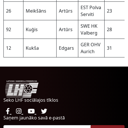
EST Polva
26
Meikšāns
Artūrs
23
Serviti
SWE HK
92
Kuģis
Artūrs
28
Valberg
GER OHV
12
Kukša
Edgars
31
Aurich
Seko LHF sociālajos tīklos
Saņem jaunāko savā e-pastā