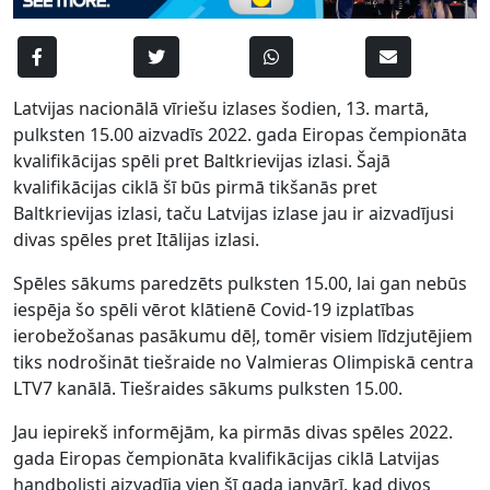
Latvijas nacionālā vīriešu izlases šodien, 13. martā,
pulksten 15.00 aizvadīs 2022. gada Eiropas čempionāta
kvalifikācijas spēli pret Baltkrievijas izlasi. Šajā
kvalifikācijas ciklā šī būs pirmā tikšanās pret
Baltkrievijas izlasi, taču Latvijas izlase jau ir aizvadījusi
divas spēles pret Itālijas izlasi.
Spēles sākums paredzēts pulksten 15.00, lai gan nebūs
iespēja šo spēli vērot klātienē Covid-19 izplatības
ierobežošanas pasākumu dēļ, tomēr visiem līdzjutējiem
tiks nodrošināt tiešraide no Valmieras Olimpiskā centra
LTV7 kanālā. Tiešraides sākums pulksten 15.00.
Jau iepirekš informējām, ka pirmās divas spēles 2022.
gada Eiropas čempionāta kvalifikācijas ciklā Latvijas
handbolisti aizvadīja vien šī gada janvārī, kad divos