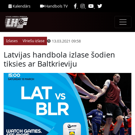
Kalendārs
Handbols TV
13.03.2021 09:58
Izlases
Vīriešu izlase
Latvijas handbola izlase šodien
tiksies ar Baltkrieviju