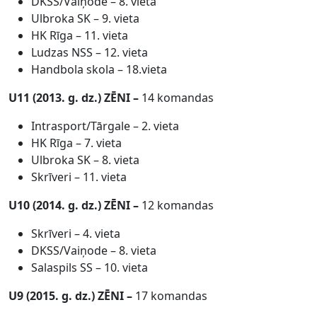
DKSS/Vaiņode – 8. vieta
Ulbroka SK – 9. vieta
HK Rīga – 11. vieta
Ludzas NSS – 12. vieta
Handbola skola – 18.vieta
U11 (2013. g. dz.)
ZĒ
NI
–
14 komandas
Intrasport/Tārgale – 2. vieta
HK Rīga – 7. vieta
Ulbroka SK – 8. vieta
Skrīveri – 11. vieta
U10 (2014. g. dz.)
ZĒ
NI
–
12 komandas
Skrīveri – 4. vieta
DKSS/Vaiņode – 8. vieta
Salaspils SS – 10. vieta
U9 (2015. g. dz.)
ZĒ
NI
–
17 komandas