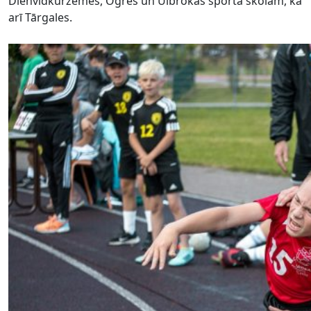
Dienvidkurzemes, Ogres un Ulbrokas sporta skolām, kā
arī Tārgales.