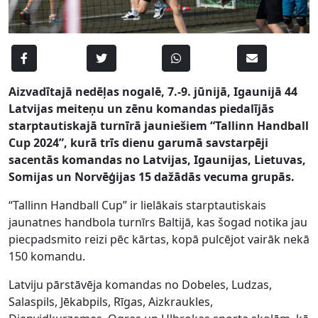
Aizvadītajā nedēļas nogalē, 7.-9. jūnijā, Igaunijā 44
Latvijas meiteņu un zēnu komandas piedalījās
starptautiskajā turnīrā jauniešiem “Tallinn Handball
Cup 2024”, kurā trīs dienu garumā savstarpēji
sacentās komandas no Latvijas, Igaunijas, Lietuvas,
Somijas un Norvēģijas 15 dažādās vecuma grupās.
“Tallinn Handball Cup” ir lielākais starptautiskais
jaunatnes handbola turnīrs Baltijā, kas šogad notika jau
piecpadsmito reizi pēc kārtas, kopā pulcējot vairāk nekā
150 komandu.
Latviju pārstāvēja komandas no Dobeles, Ludzas,
Salaspils, Jēkabpils, Rīgas, Aizkraukles,