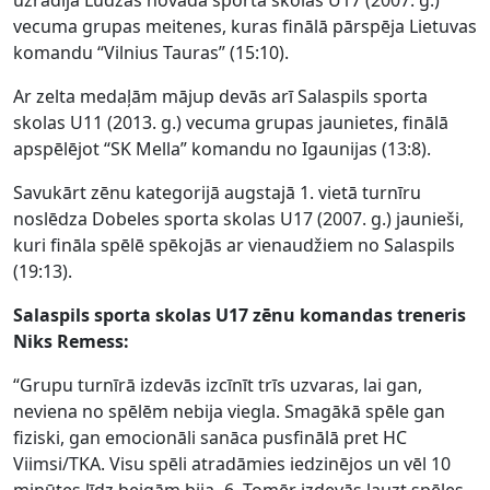
vecuma grupas meitenes, kuras finālā pārspēja Lietuvas
komandu “Vilnius Tauras” (15:10).
Ar zelta medaļām mājup devās arī Salaspils sporta
skolas U11 (2013. g.) vecuma grupas jaunietes, finālā
apspēlējot “SK Mella” komandu no Igaunijas (13:8).
Savukārt zēnu kategorijā augstajā 1. vietā turnīru
noslēdza Dobeles sporta skolas U17 (2007. g.) jaunieši,
kuri fināla spēlē spēkojās ar vienaudžiem no Salaspils
(19:13).
Salaspils sporta skolas U17 zēnu komandas treneris
Niks Remess:
“Grupu turnīrā izdevās izcīnīt trīs uzvaras, lai gan,
neviena no spēlēm nebija viegla. Smagākā spēle gan
fiziski, gan emocionāli sanāca pusfinālā pret HC
Viimsi/TKA. Visu spēli atradāmies iedzinējos un vēl 10
minūtes līdz beigām bija -6. Tomēr izdevās lauzt spēles