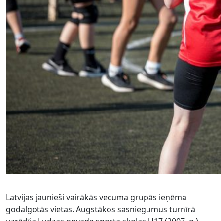
Latvijas jaunieši vairākās vecuma grupās ieņēma
godalgotās vietas. Augstākos sasniegumus turnīrā
uzrādīja Ludzas novada sporta skolas U17 (2007. g.)