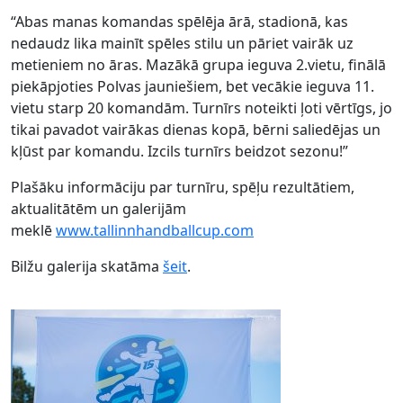
“Abas manas komandas spēlēja ārā, stadionā, kas
nedaudz lika mainīt spēles stilu un pāriet vairāk uz
metieniem no āras. Mazākā grupa ieguva 2.vietu, finālā
piekāpjoties Polvas jauniešiem, bet vecākie ieguva 11.
vietu starp 20 komandām. Turnīrs noteikti ļoti vērtīgs, jo
tikai pavadot vairākas dienas kopā, bērni saliedējas un
kļūst par komandu. Izcils turnīrs beidzot sezonu!”
Plašāku informāciju par turnīru, spēļu rezultātiem,
aktualitātēm un galerijām
meklē
www.tallinnhandballcup.com
Bilžu galerija skatāma
šeit
.