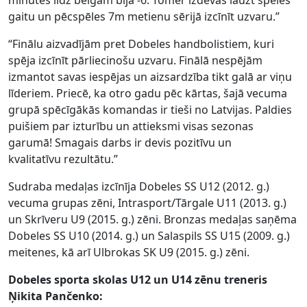
gaitu un pēcspēles 7m metienu sērijā izcīnīt uzvaru.”
“Finālu aizvadījām pret Dobeles handbolistiem, kuri
spēja izcīnīt pārliecinošu uzvaru. Finālā nespējām
izmantot savas iespējas un aizsardzība tikt galā ar viņu
līderiem. Priecē, ka otro gadu pēc kārtas, šajā vecuma
grupā spēcīgākās komandas ir tieši no Latvijas. Paldies
puišiem par izturību un attieksmi visas sezonas
garumā! Smagais darbs ir devis pozitīvu un
kvalitatīvu rezultātu.”
Sudraba medaļas izcīnīja Dobeles SS U12 (2012. g.)
vecuma grupas zēni, Intrasport/Tārgale U11 (2013. g.)
un Skrīveru U9 (2015. g.) zēni. Bronzas medaļas saņēma
Dobeles SS U10 (2014. g.) un Salaspils SS U15 (2009. g.)
meitenes, kā arī Ulbrokas SK U9 (2015. g.) zēni.
Dobeles sporta skolas U12 un U14 zēnu treneris
Ņikita Pančenko: