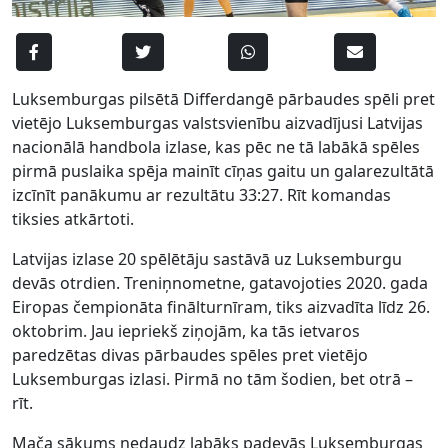
Luksemburgas pilsētā Differdangē pārbaudes spēli pret
vietējo Luksemburgas valstsvienību aizvadījusi Latvijas
nacionālā handbola izlase, kas pēc ne tā labākā spēles
pirmā puslaika spēja mainīt cīņas gaitu un galarezultātā
izcīnīt panākumu ar rezultātu 33:27. Rīt komandas
tiksies atkārtoti.
Latvijas izlase 20 spēlētāju sastāvā uz Luksemburgu
devās otrdien. Treniņnometne, gatavojoties 2020. gada
Eiropas čempionāta finālturnīram, tiks aizvadīta līdz 26.
oktobrim. Jau iepriekš ziņojām, ka tās ietvaros
paredzētas divas pārbaudes spēles pret vietējo
Luksemburgas izlasi. Pirmā no tām šodien, bet otrā –
rīt.
Mača sākums nedaudz labāks padevās Luksemburgas