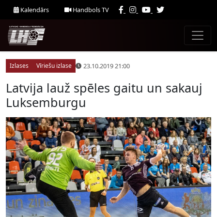
Kalendārs
Handbols TV
23.10.2019 21:00
Izlases
Vīriešu izlase
Latvija lauž spēles gaitu un sakauj
Luksemburgu