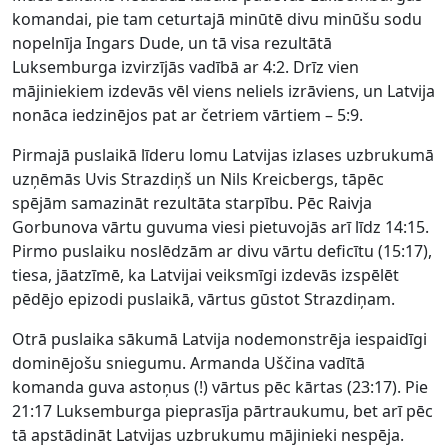
komandai, pie tam ceturtajā minūtē divu minūšu sodu
nopelnīja Ingars Dude, un tā visa rezultātā
Luksemburga izvirzījās vadībā ar 4:2. Drīz vien
mājiniekiem izdevās vēl viens neliels izrāviens, un Latvija
nonāca iedzinējos pat ar četriem vārtiem – 5:9.
Pirmajā puslaikā līderu lomu Latvijas izlases uzbrukumā
uzņēmās Uvis Strazdiņš un Nils Kreicbergs, tāpēc
spējām samazināt rezultāta starpību. Pēc Raivja
Gorbunova vārtu guvuma viesi pietuvojās arī līdz 14:15.
Pirmo puslaiku noslēdzām ar divu vārtu deficītu (15:17),
tiesa, jāatzīmē, ka Latvijai veiksmīgi izdevās izspēlēt
pēdējo epizodi puslaikā, vārtus gūstot Strazdiņam.
Otrā puslaika sākumā Latvija nodemonstrēja iespaidīgi
dominējošu sniegumu. Armanda Uščina vadītā
komanda guva astoņus (!) vārtus pēc kārtas (23:17). Pie
21:17 Luksemburga pieprasīja pārtraukumu, bet arī pēc
tā apstādināt Latvijas uzbrukumu mājinieki nespēja.