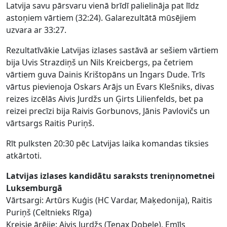
Latvija savu pārsvaru vienā brīdī palielināja pat līdz
astoņiem vārtiem (32:24). Galarezultātā mūsējiem
uzvara ar 33:27.
Rezultatīvākie Latvijas izlases sastāvā ar sešiem vārtiem
bija Uvis Strazdiņš un Nils Kreicbergs, pa četriem
vārtiem guva Dainis Krištopāns un Ingars Dude. Trīs
vārtus pievienoja Oskars Arājs un Evars Klešniks, divas
reizes izcēlās Aivis Jurdžs un Ģirts Lilienfelds, bet pa
reizei precīzi bija Raivis Gorbunovs, Jānis Pavlovičs un
vārtsargs Raitis Puriņš.
Rīt pulksten 20:30 pēc Latvijas laika komandas tiksies
atkārtoti.
Latvijas izlases kandidātu saraksts treniņnometnei
Luksemburgā
Vārtsargi: Artūrs Kuģis (HC Vardar, Maķedonija), Raitis
Puriņš (Celtnieks Rīga)
Kreisie ārējie: Aivis Jurdžs (Tenax Dobele), Emīls