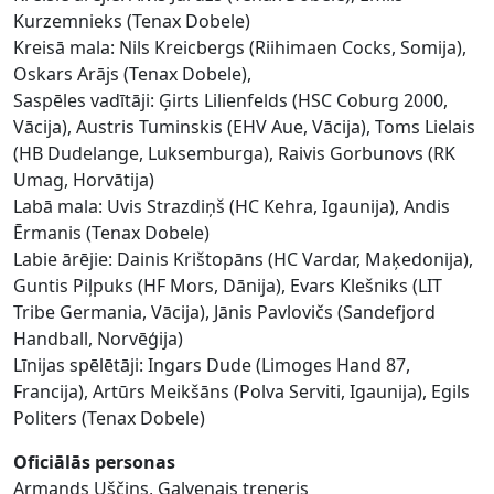
Kurzemnieks (Tenax Dobele)
Kreisā mala: Nils Kreicbergs (Riihimaen Cocks, Somija),
Oskars Arājs (Tenax Dobele),
Saspēles vadītāji: Ģirts Lilienfelds (HSC Coburg 2000,
Vācija), Austris Tuminskis (EHV Aue, Vācija), Toms Lielais
(HB Dudelange, Luksemburga), Raivis Gorbunovs (RK
Umag, Horvātija)
Labā mala: Uvis Strazdiņš (HC Kehra, Igaunija), Andis
Ērmanis (Tenax Dobele)
Labie ārējie: Dainis Krištopāns (HC Vardar, Maķedonija),
Guntis Piļpuks (HF Mors, Dānija), Evars Klešniks (LIT
Tribe Germania, Vācija), Jānis Pavlovičs (Sandefjord
Handball, Norvēģija)
Līnijas spēlētāji: Ingars Dude (Limoges Hand 87,
Francija), Artūrs Meikšāns (Polva Serviti, Igaunija), Egils
Politers (Tenax Dobele)
Oficiālās personas
Armands Uščins, Galvenais treneris