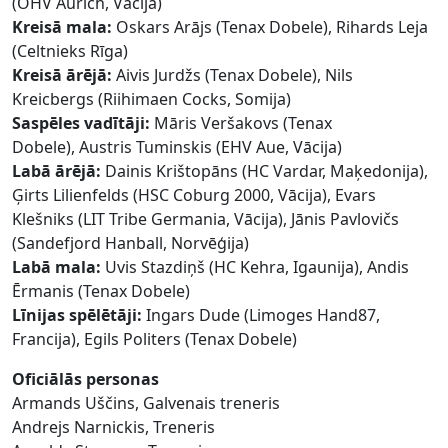
(OHV Aurich, Vācija)
Kreisā mala:
Oskars Arājs (Tenax Dobele), Rihards Leja
(Celtnieks Rīga)
Kreisā ārējā:
Aivis Jurdžs (Tenax Dobele), Nils
Kreicbergs (Riihimaen Cocks, Somija)
Saspēles vadītāji:
Māris Veršakovs (Tenax
Dobele), Austris Tuminskis (EHV Aue, Vācija)
Labā ārējā:
Dainis Krištopāns (HC Vardar, Maķedonija),
Ģirts Lilienfelds (HSC Coburg 2000, Vācija), Evars
Klešniks (LIT Tribe Germania, Vācija), Jānis Pavlovičs
(Sandefjord Hanball, Norvēģija)
Labā mala:
Uvis Stazdiņš (HC Kehra, Igaunija), Andis
Ērmanis (Tenax Dobele)
Līnijas spēlētāji:
Ingars Dude (Limoges Hand87,
Francija), Egils Politers (Tenax Dobele)
Oficiālās personas
Armands Uščins, Galvenais treneris
Andrejs Narnickis, Treneris