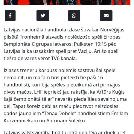
Latvijas nacionāla handbola izlase šovakar Norvēģijas
pilsētā Tronheimā aizvadīs noslēdzošo spēli Eiropas
čempionāta C grupas ietvaros. Pulksten 19:15 pēc
Latvijas laika uzsāksim spēli pret Vāciju. Arī šo spēli
tiešraidē varēs vērot TV6 kanālā.
Izlases treneru korpuss nolēmis sastāvu šai spēlei
nemainīt, un mačam būs pieteikti tie paši 16
handbolisti, kuri bija spēles pieteikumā arī pirmajos
divos mačos. LHF iepriekš jau rakstīja, ka Artūrs Kuģis
šajā čempionātā tā arī nevarēs piedalīties savainojuma
dēļ. Tāpat šoreiz debijas maču piedzīvot neizdosies
gados jaunajiem “Tenax Dobele” handbolistiem Emīlam
Kurzemniekam un Antonam Šuleiko.
Latvijas valstsvienība finālturnīrā debitēja ar dueli pret