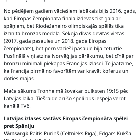
No pēdējiem gadiem vāciešiem labākais bijis 2016. gads,
kad Eiropas čempionāta finālā izdevās tikt galā ar
spāņiem, bet Riodežaneiro olimpiskajās spēlēs tika
izcīnīta bronzas medaļa. Sekoja divas devītās vietas
(2017. gada pasaules un 2018. gada Eiropas
čempionāts), bet pērn vācieši pasaulē bija ceturtie.
Pusfinālā viņi atzina Norvēģijas pārākumu, bet cīņā par
bronzu minimāli piekāpās Francijas izlasei. Te jāatzīmē,
ka Francija pirmā no favorītēm var kravāt koferus un
doties mājās.
Mača sākums Tronheimā šovakar pulksten 19:15 pēc
Latvijas laika. Tiešraidē arī šo spēli būs iespēja vērot
kanālā TV6.
Latvijas izlases sastāvs Eiropas čempionāta spēlei
pret Spāniju
Vārtsargi:
Raitis Puriņš (Celtnieks Rīga), Edgars Kukša