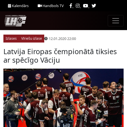
Kalendārs
Handbols TV
12.01.2020 22:00
Izlases
Vīriešu izlase
Latvija Eiropas čempionātā tiksies
ar spēcīgo Vāciju