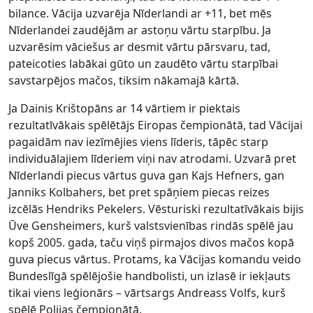
bilance. Vācija uzvarēja Nīderlandi ar +11, bet mēs
Nīderlandei zaudējām ar astoņu vārtu starpību. Ja
uzvarēsim vāciešus ar desmit vārtu pārsvaru, tad,
pateicoties labākai gūto un zaudēto vārtu starpībai
savstarpējos mačos, tiksim nākamajā kārtā.
Ja Dainis Krištopāns ar 14 vārtiem ir piektais
rezultatīvākais spēlētājs Eiropas čempionātā, tad Vācijai
pagaidām nav iezīmējies viens līderis, tāpēc starp
individuālajiem līderiem viņi nav atrodami. Uzvarā pret
Nīderlandi piecus vārtus guva gan Kajs Hefners, gan
Janniks Kolbahers, bet pret spāņiem piecas reizes
izcēlās Hendriks Pekelers. Vēsturiski rezultatīvākais bijis
Ūve Gensheimers, kurš valstsvienības rindās spēlē jau
kopš 2005. gada, taču viņš pirmajos divos mačos kopā
guva piecus vārtus. Protams, ka Vācijas komandu veido
Bundeslīgā spēlējošie handbolisti, un izlasē ir iekļauts
tikai viens leģionārs – vārtsargs Andreass Volfs, kurš
spēlē Polijas čempionātā.