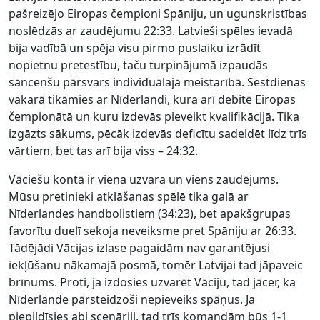
pašreizējo Eiropas čempioni Spāniju, un ugunskristības
noslēdzās ar zaudējumu 22:33. Latvieši spēles ievadā
bija vadībā un spēja visu pirmo puslaiku izrādīt
nopietnu pretestību, taču turpinājumā izpaudās
sāncenšu pārsvars individuālajā meistarībā. Sestdienas
vakarā tikāmies ar Nīderlandi, kura arī debitē Eiropas
čempionātā un kuru izdevās pieveikt kvalifikācijā. Tika
izgāzts sākums, pēcāk izdevās deficītu sadeldēt līdz trīs
vārtiem, bet tas arī bija viss – 24:32.
Vāciešu kontā ir viena uzvara un viens zaudējums.
Mūsu pretinieki atklāšanas spēlē tika galā ar
Nīderlandes handbolistiem (34:23), bet apakšgrupas
favorītu duelī sekoja neveiksme pret Spāniju ar 26:33.
Tādējādi Vācijas izlase pagaidām nav garantējusi
iekļūšanu nākamajā posmā, tomēr Latvijai tad jāpaveic
brīnums. Proti, ja izdosies uzvarēt Vāciju, tad jācer, ka
Nīderlande pārsteidzoši nepieveiks spāņus. Ja
piepildīsies abi scenāriji, tad trīs komandām būs 1-1