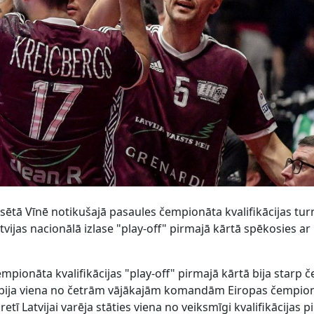
lsētā Vīnē notikušajā pasaules čempionāta kvalifikācijas tur
tvijas nacionālā izlase "play-off" pirmajā kārtā spēkosies ar
empionāta kvalifikācijas "play-off" pirmajā kārtā bija starp 
 bija viena no četrām vājākajām komandām Eiropas čempio
etī Latvijai varēja stāties viena no veiksmīgi kvalifikācijas 