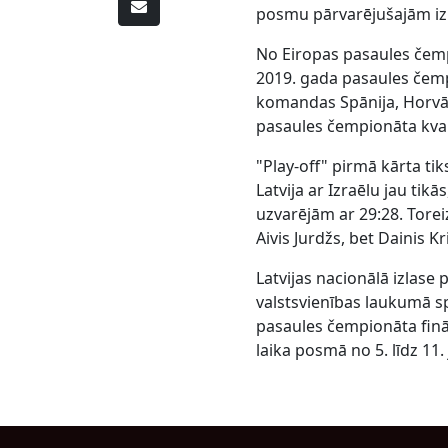
posmu pārvarējušajām izl
No Eiropas pasaules čempi
2019. gada pasaules čemp
komandas Spānija, Horvāt
pasaules čempionāta kval
"Play-off" pirmā kārta tik
Latvija ar Izraēlu jau ti
uzvarējām ar 29:28. Toreiz
Aivis Jurdžs, bet Dainis 
Latvijas nacionālā izlase p
valstsvienības laukumā spēl
pasaules čempionāta fināl
laika posmā no 5. līdz 11.