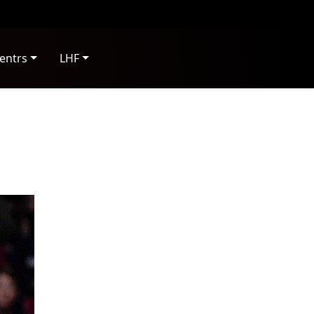
entrs
LHF