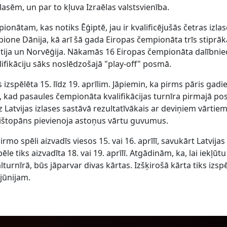
asēm, un par to kļuva Izraēlas valstsvienība.
onātam, kas notiks Ēģiptē, jau ir kvalificējušās četras izlas
ione Dānija, kā arī šā gada Eiropas čempionāta trīs stiprā
ija un Norvēģija. Nākamās 16 Eiropas čempionāta dalībnie
ifikāciju sāks noslēdzošajā "play-off" posmā.
s izspēlēta 15. līdz 19. aprīlim. Jāpiemin, ka pirms pāris gad
kās, kad pasaules čempionāta kvalifikācijas turnīra pirmajā p
 Latvijas izlases sastāvā rezultatīvākais ar deviņiem vārtiem
Krištopāns pievienoja astoņus vārtu guvumus.
irmo spēli aizvadīs viesos 15. vai 16. aprīlī, savukārt Latvijas
e tiks aizvadīta 18. vai 19. aprīlī. Atgādinām, ka, lai iekļūtu
turnīrā, būs jāparvar divas kārtas. Izšķirošā kārta tiks izsp
 jūnijam.