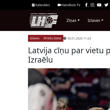
Kalendārs
Handbols TV
Ziņas
Izlases
30.01.2020 11:24
Izlases
Vīriešu izlase
Latvija cīņu par vietu
Izraēlu