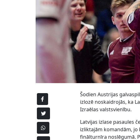
Šodien Austrijas galvaspi
izlozē noskaidrojās, ka La
Izraēlas valstsvienību.
Latvijas izlase pasaules č
izliktajām komandām, jo
finālturnīra noslēgumā. Pr