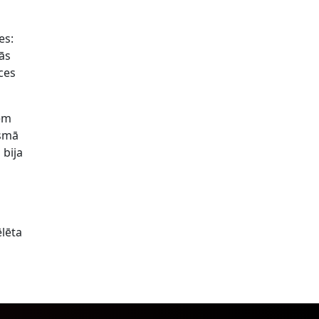
es:
kās
ces
iem
osmā
 bija
ēlēta