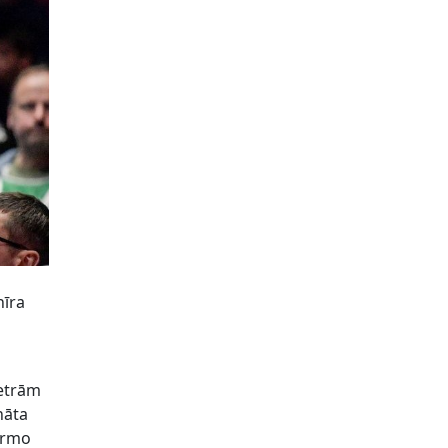
nīra
četrām
nāta
pirmo