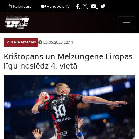
Kalendārs
Handbols TV
25.05.2025 22:11
Mūsējie ārzemēs
Krištopāns un Melzungene Eiropas
līgu noslēdz 4. vietā