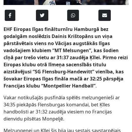
EHF Eiropas līgas finālturnīru Hamburgā bez
godalgām noslēdzis Dainis Krištopāns un viņa
pārstāvētais viens no Vācijas augstākās līgas
vadošajiem klubiem “MT Melsungen”, kas šodien
cīņā par trešo vietu ar 31:37 zaudēja Ķīlei. Pirmo reizi
Eiropas klubu otrā līmeņa sacensībās titulu
aizstāvējusi “SG Flensburg-Handewitt” vienība, kas
šovakar Eiropas līgas fināla mačā ar 32:25 pārspēja
Francijas klubu “Montpellier Handball”
.
Vakar notikušajās pusfināla spēlēs melzungenieši ar
34:35 piekāpās Flensburgas komandai, bet Ķīles
handbolisti ar 31:32 zaudēja viesiem no Francijas
dienvidu pilsētas Monpeljē.
Melzungenei un Ķīlei šis bija jau sestais savstarpējais