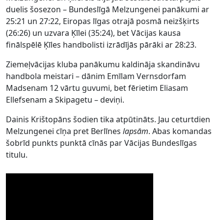
duelis šosezon – Bundeslīgā Melzungenei panākumi ar
25:21 un 27:22, Eiropas līgas otrajā posmā neizšķirts
(26:26) un uzvara Ķīlei (35:24), bet Vācijas kausa
finālspēlē Ķīles handbolisti izrādījās pārāki ar 28:23.
Ziemeļvācijas kluba panākumu kaldināja skandināvu
handbola meistari – dānim Emīlam Vernsdorfam
Madsenam 12 vārtu guvumi, bet fērietim Eliasam
Ellefsenam a Skipagetu – deviņi.
Dainis Krištopāns šodien tika atpūtināts. Jau ceturtdien
Melzungenei cīņa pret Berlīnes
lapsām
. Abas komandas
šobrīd punkts punktā cīnās par Vācijas Bundeslīgas
titulu.