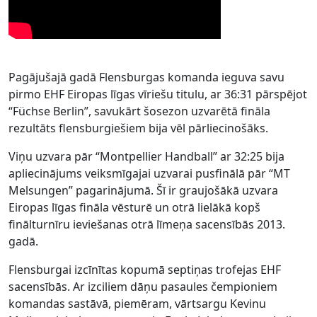
Pagājušajā gadā Flensburgas komanda ieguva savu
pirmo EHF Eiropas līgas vīriešu titulu, ar 36:31 pārspējot
“Füchse Berlin”, savukārt šosezon uzvarētā fināla
rezultāts flensburgiešiem bija vēl pārliecinošāks.
Viņu uzvara pār “Montpellier Handball” ar 32:25 bija
apliecinājums veiksmīgajai uzvarai pusfinālā pār “MT
Melsungen” pagarinājumā. Šī ir graujošākā uzvara
Eiropas līgas fināla vēsturē un otrā lielākā kopš
finālturnīru ieviešanas otrā līmeņa sacensībās 2013.
gadā.
Flensburgai izcīnītas kopumā septiņas trofejas EHF
sacensībās. Ar izciliem dāņu pasaules čempioniem
komandas sastāvā, piemēram, vārtsargu Kevinu