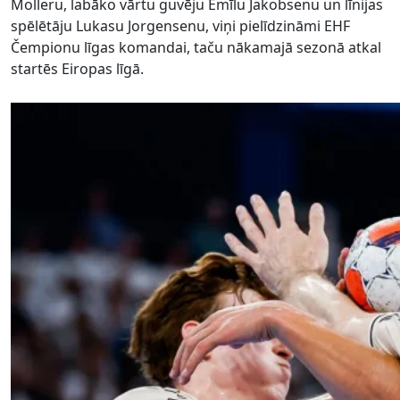
Molleru, labāko vārtu guvēju Emīlu Jakobsenu un līnijas
spēlētāju Lukasu Jorgensenu, viņi pielīdzināmi EHF
Čempionu līgas komandai, taču nākamajā sezonā atkal
startēs Eiropas līgā.