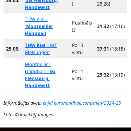
24.05.
SG Flensburg-
I
28:28)
Handewitt
THW Kiel –
Pusfināls
Montpellier
31:32
(17:16)
II
Handball
THW Kiel
– MT
Par 3.
25.05.
37:31
(18:18)
Melsungen
vietu
Montpellier
Handball –
SG
Par 1.
25:32
(13:19)
Flensburg-
vietu
Handewitt
Informācijas avoti:
ehfel.eurohandball.com/men/2024-25
Foto: © Kolektiff Images