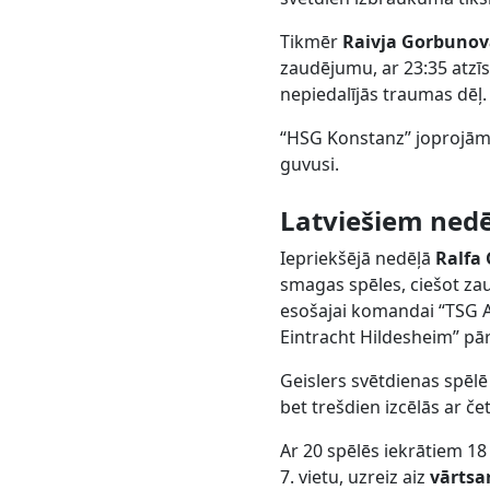
Tikmēr
Raivja Gorbunov
zaudējumu, ar 23:35 atzī
nepiedalījās traumas dēļ.
“HSG Konstanz” joprojām a
guvusi.
Latviešiem nedē
Iepriekšējā nedēļā
Ralfa
smagas spēles, ciešot zau
esošajai komandai “TSG A-
Eintracht Hildesheim” p
Geislers svētdienas spēlē
bet trešdien izcēlās ar 
Ar 20 spēlēs iekrātiem 1
7. vietu, uzreiz aiz
vārtsa