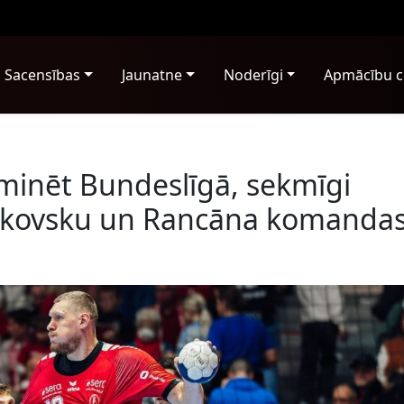
Sacensības
Jaunatne
Noderīgi
Apmācību c
minēt Bundeslīgā, sekmīgi
alkovsku un Rancāna komanda