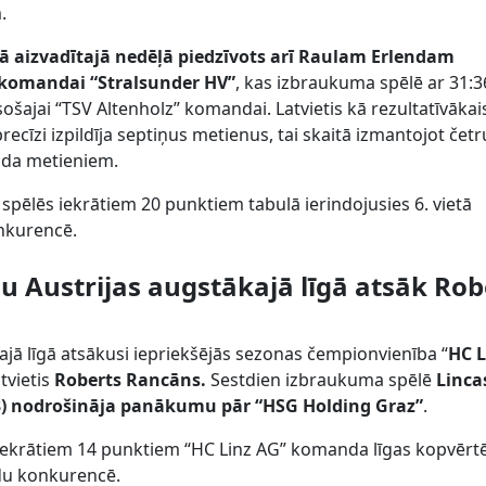
.
gā aizvadītajā nedēļā piedzīvots arī Raulam Erlendam
komandai “Stralsunder HV”
, kas izbraukuma spēlē ar 31:3
šajai “TSV Altenholz” komandai. Latvietis kā rezultatīvākai
ecīzi izpildīja septiņus metienus, tai skaitā izmantojot čet
oda metieniem.
 spēlēs iekrātiem 20 punktiem tabulā ierindojusies 6. vietā
nkurencē.
u Austrijas augstākajā līgā atsāk Rob
jā līgā atsākusi iepriekšējās sezonas čempionvienība “
HC L
atvietis
Roberts Rancāns.
Sestdien izbraukuma spēlē
Linca
3) nodrošināja panākumu pār “HSG Holding Graz”
.
s iekrātiem 14 punktiem “HC Linz AG” komanda līgas kopvēr
du konkurencē.