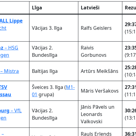
Līga
Latvieši
Rezu
ALL Lippe
29:3
cht
Vācijas 3. līga
Ralfs Geislers
(15:1
nz
– HSG
Vācijas 2.
Raivis
23:3
ngen
Bundeslīga
Gorbunovs
(9:17
25:2
– Mistra
Baltijas līga
Artūrs Meikšāns
(10:1
TSV
Šveices 3. līga (
M1-
27:3
Māris Veršakovs
ossau
01
grupa)
(11:1
Jānis Pāvels un
burg
– VfL
Vācijas 2.
30:2
Leonards
gen
Bundeslīga
(13:1
Valkovski
 –
Rauls Erlends
36:3