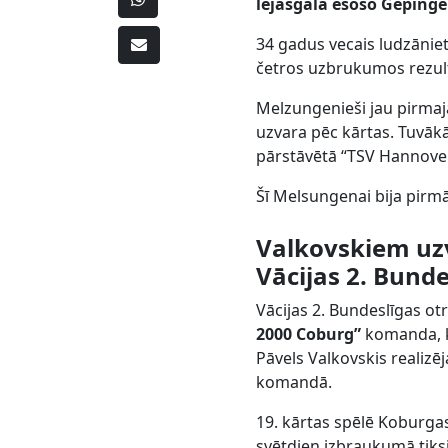
lejasgalā esošo Gepin
34 gadus vecais ludzānie
četros uzbrukumos rezulta
Melzungenieši jau pirmajā
uzvara pēc kārtas. Tuvākā
pārstāvētā “TSV Hannover
Šī Melsungenai bija pirm
Valkovskiem uz
Vācijas 2. Bunde
Vācijas 2. Bundeslīgas ot
2000 Coburg”
komanda, k
Pāvels Valkovskis realiz
komandā.
19. kārtas spēlē Koburga
svētdien izbraukumā tiksi