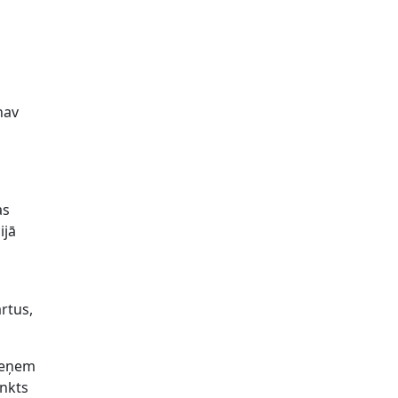
u
nav
as
ijā
rtus,
 ieņem
unkts