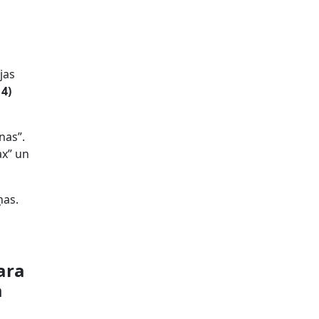
jas
14)
nas”.
ax” un
ņas.
ara
a