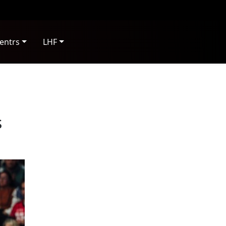
entrs
LHF
s