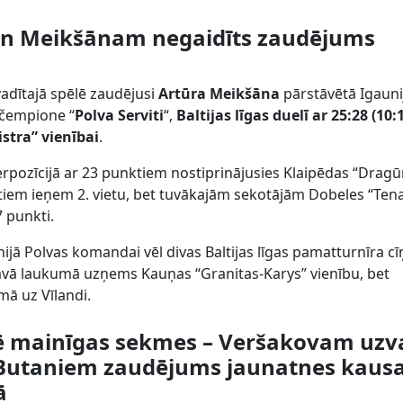
 un Meikšānam negaidīts zaudējums
vadītajā spēlē zaudējusi
Artūra Meikšāna
pārstāvētā Igauni
ečempione “
Polva Serviti
“,
Baltijas līgas duelī ar 25:28 (10:
istra” vienībai
.
erpozīcijā ar 23 punktiem nostiprinājusies Klaipēdas “Dragū
ktiem ieņem 2. vietu, bet tuvākajām sekotājām Dobeles “Ten
7 punkti.
ijā Polvas komandai vēl divas Baltijas līgas pamatturnīra cī
 savā laukumā uzņems Kauņas “Granitas-Karys” vienību, bet
mā uz Vīlandi.
ē mainīgas sekmes – Veršakovam uzv
m Butaniem zaudējums jaunatnes kaus
ā