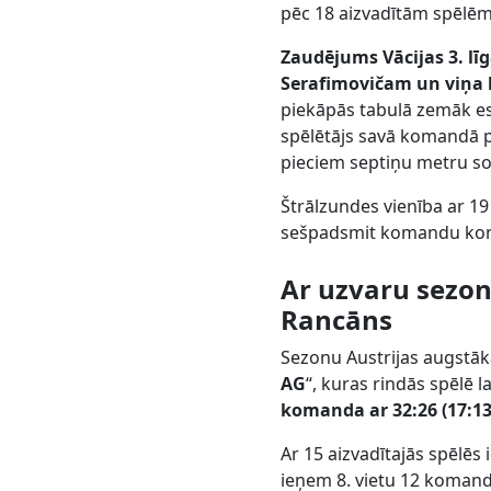
pēc 18 aizvadītām spēlēm
Zaudējums Vācijas 3. lī
Serafimovičam un viņa 
piekāpās tabulā zemāk eso
spēlētājs savā komandā pr
pieciem septiņu metru s
Štrālzundes vienība ar 19
sešpadsmit komandu ko
Ar uzvaru sezon
Rancāns
Sezonu Austrijas augstāka
AG
“, kuras rindās spēlē l
komanda ar 32:26 (17:1
Ar 15 aizvadītajās spēlē
ieņem 8. vietu 12 koman