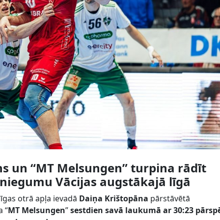
ns un “MT Melsungen” turpina rādīt
 sniegumu Vācijas augstākajā līgā
īgas otrā apļa ievadā
Daiņa Krištopāna
pārstāvētā
a “
MT Melsungen
”
sestdien savā laukumā ar 30:23 pārsp