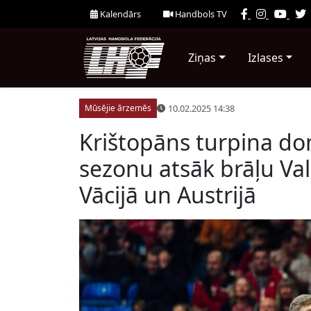
Kalendārs
Handbols TV
Ziņas
Izlases
10.02.2025 14:38
Mūsējie ārzemēs
Krištopāns turpina do
sezonu atsāk brāļu V
Vācijā un Austrijā