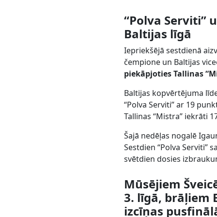
“Polva Serviti”
Baltijas līgā
Iepriekšējā sestdienā aiz
čempione un Baltijas vic
piekāpjoties Tallinas “M
Baltijas kopvērtējuma līd
“Polva Serviti” ar 19 pun
Tallinas “Mistra” iekrāti 1
Šajā nedēļas nogalē Igaun
Sestdien “Polva Serviti”
svētdien dosies izbrauku
Mūsējiem Šveic
3. līgā, brāļie
izcīņas pusfināl