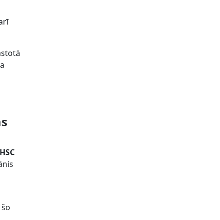
arī
astotā
na
ms
“HSC
ānis
 šo