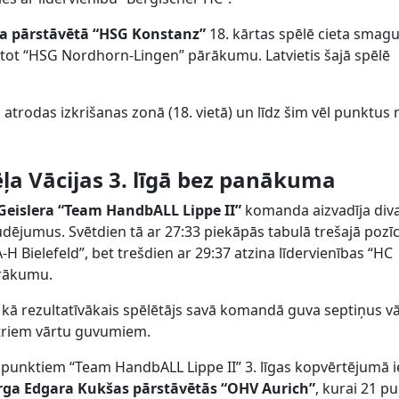
a pārstāvētā “HSG Konstanz”
18. kārtas spēlē cieta smag
stot “HSG Nordhorn-Lingen” pārākumu. Latvietis šajā spēlē
trodas izkrišanas zonā (18. vietā) un līdz šim vēl punktus 
ļa Vācijas 3. līgā bez panākuma
 Geislera “Team HandbALL Lippe II”
komanda aizvadīja div
dējumus. Svētdien tā ar 27:33 piekāpās tabulā trešajā pozīc
H Bielefeld”, bet trešdien ar 29:37 atzina līdervienības “HC
ārākumu.
 kā rezultatīvākais spēlētājs savā komandā guva septiņus vā
četriem vārtu guvumiem.
8 punktiem “Team HandbALL Lippe II” 3. līgas kopvērtējumā
rga Edgara Kukšas pārstāvētās “OHV Aurich”
, kurai 21 p