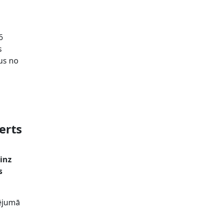
6
s
rus no
erts
inz
s
tējumā