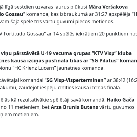
jā līgā sestdien uzvaras laurus plūkusi
Māra Veršakova
do Gossau
” komanda, kas izbraukumā ar 31:27 apspēlēja “
ovam šajā spēlē trīs vārtu guvumi piecos metienos.
SV Fortitudo Gossau” ar 14 spēlēs iekrātiem 20 punktiem no
 viņu pārstāvētā U-19 vecuma grupas “KTV Visp” kluba
nes kausa izcīņas pusfinālā tikās ar “SG Pilatus” koma
pionu “HC Krienz Lucern” jaunatnes komanda.
tāvētajai komandai “
SG Visp-Visperterminen”
ar 38:42 (16:
ākumu, zaudējot iespēju cīnīties kausa izcīņas finālā.
zcēlās kā rezultatīvākie spēlētāji savā komandā.
Haiko Gača
s no 11 metieniem, bet
Arza Brunis Butans
vārtu guvumos
viņiem metieniem.