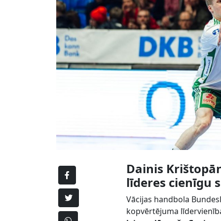
Dainis Krištopā
līderes cienīgu
Vācijas handbola Bundesl
kopvērtējuma līdervienīb