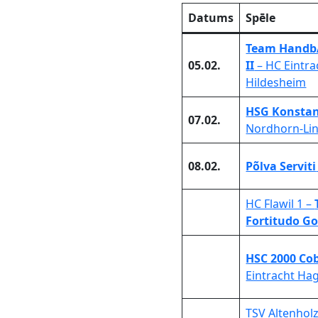
Datums
Spēle
Team Handb
05.02.
II
– HC Eintra
Hildesheim
HSG Konsta
07.02.
Nordhorn-Li
08.02.
Põlva Serviti
HC Flawil 1 –
Fortitudo G
HSC 2000 Co
Eintracht Ha
TSV Altenholz