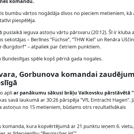
genes komandu.
tis bumbu vārtos nogādāja divos no pieciem metieniem, kā 
tīvi piespēlēja.
 puslaikā ieguva astoņu vārtu pārsvaru (20:12). Šī ir kluba 
s sekotājas – Berlīnes “Füchse”, “THW Kiel” un Renāra Ušči
-Burgdorf” – atpaliek par četriem punktiem.
ā Bundeslīgas spēle kopš pērnā gada nogales.
vara, Gorbunova komandai zaudēju
slīgā
ro apli
ar panākumu sākusi brāļu Valkovsku pārstāvētā 
as savā laukumā ar 30:26 pārspēja “VfL Eintracht Hagen”. J
ēja astoņus no 15 metieniem, būdams otrs rezultatīvākais
s komanda, kura kopvērtējumā ar 21 punktu ieņem 6. vietu,
es ar līdervienību “Bergischer HC”.