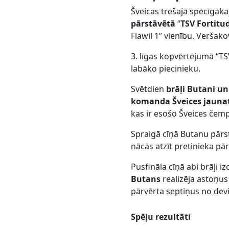
Šveicas trešajā spēcīgāka
pārstāvētā
“
TSV Fortitu
Flawil 1” vienību. Veršak
3. līgas kopvērtējumā “T
labāko piecinieku.
Svētdien
brāļi Butani un
komanda Šveices jaunat
kas ir esošo Šveices čem
Spraigā cīņā Butanu pārs
nācās atzīt pretinieka pār
Pusfināla cīņā abi brāļi i
Butans
realizēja astoņu
pārvērta septiņus no de
Spēļu rezultāti