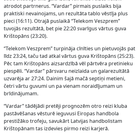
atrodot partrnerus. “Vardar” pirmais puslaiks bija
praktiski nevainojams, un rezultāta tablo vēstīja plus
pieci (16:11). Otrajā puslaikā “Telekom Veszprem”
tuvojās rezultātā, bet pie 22:20 svarīgus vārtus guva
Krištopāns (23:20).
“Telekom Veszprem” turpināja cīnīties un pietuvojās pat
līdz 23:24, taču tad atkal vārtus guva Krištopāns (25:23).
Pēc tam Krištopāns aizsardzībā vēl pārtvēra pretinieku
piespēli. “Vardar” pārsvaru neizlaida un galarezultātā
uzvarēja ar 27:24. Dainim šajā mačā septiņi metieni,
četri vārtu guvumi un pa vienam noraidījumam un
brīdinājumam.
“Vardar” tādējādi pretēji prognozēm otro reizi kluba
pastāvēšanas vēsturē ieguvusi Eiropas handbola
prestižāko trofeju, savukārt Latvijas handbolistam
Krištopānam tas izdevies pirmo reizi karjerā.