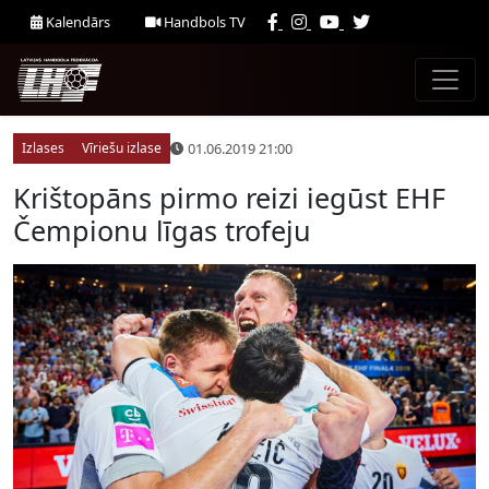
Kalendārs
Handbols TV
01.06.2019 21:00
Izlases
Vīriešu izlase
Krištopāns pirmo reizi iegūst EHF
Čempionu līgas trofeju