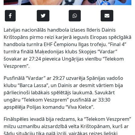
Latvijas nacionālās handbola izlases līderis Dainis
Krištopāns pirmo reizi karjerā ieguvis Eiropas spēcīgākā
handbola turnīra EHF Čempionu līgas trofeju. “Final 4”
turnīra finālā Maķedonijas klubs Skopjes “Vardar”
šovakar ar 27:24 pieveica Ungāŗijas vienību “Telekom
Veszprem”.
Pusfinālā “Vardar” ar 29:27 uzvarēja Spānijas vadošo
klubu “Barca Lassa”, un Dainis ar desmit vārtiem bija
pārliecinoši labākais spēlētājs laukumā. Savukārt
ungāru “Telekom Veszprem” pusfinālā ar 33:30
apspēlēja Polijas komandu “Viva Kielce”.
Finālspēles ievadā bija redzams, ka “Telekom Veszprem”
milzu uzmanību aizsardzībā velta Krištopānam, kurš ar
šādu situāciju tika galā izcili, vairākas reizes lieliski