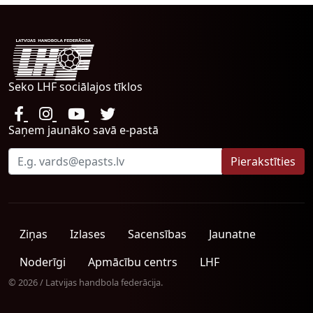
Seko LHF sociālajos tīklos
Saņem jaunāko savā e-pastā
Ziņas
Izlases
Sacensības
Jaunatne
Noderīgi
Apmācību centrs
LHF
© 2026 / Latvijas handbola federācija.