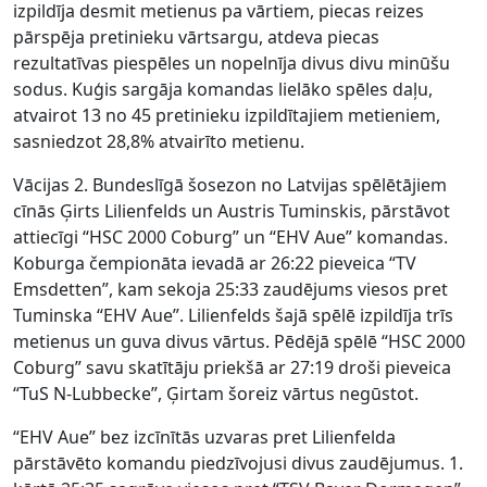
izpildīja desmit metienus pa vārtiem, piecas reizes
pārspēja pretinieku vārtsargu, atdeva piecas
rezultatīvas piespēles un nopelnīja divus divu minūšu
sodus. Kuģis sargāja komandas lielāko spēles daļu,
atvairot 13 no 45 pretinieku izpildītajiem metieniem,
sasniedzot 28,8% atvairīto metienu.
Vācijas 2. Bundeslīgā šosezon no Latvijas spēlētājiem
cīnās Ģirts Lilienfelds un Austris Tuminskis, pārstāvot
attiecīgi “HSC 2000 Coburg” un “EHV Aue” komandas.
Koburga čempionāta ievadā ar 26:22 pieveica “TV
Emsdetten”, kam sekoja 25:33 zaudējums viesos pret
Tuminska “EHV Aue”. Lilienfelds šajā spēlē izpildīja trīs
metienus un guva divus vārtus. Pēdējā spēlē “HSC 2000
Coburg” savu skatītāju priekšā ar 27:19 droši pieveica
“TuS N-Lubbecke”, Ģirtam šoreiz vārtus negūstot.
“EHV Aue” bez izcīnītās uzvaras pret Lilienfelda
pārstāvēto komandu piedzīvojusi divus zaudējumus. 1.