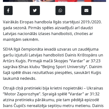
Vairākās Eiropas handbola līgās startējusi 2019./2020.
gada sezonā. Pirmās spēles aizvadījuši arī daudzi
Latvijas nacionālās izlases handbolisti, cīnoties ar
mainīgām sekmēm.
SEHA līgā čempionāta ievadā uzvaras un zaudējuma
garšu izjutuši Latvijas handbolisti Dainis Krištopāns un
Artūrs Kuģis. Pirmajā mačā Skopjes “Vardar” ar 37:23
sagrāva Ķīnas klubu “Beijing Sport University”. Dainim
šajā spēlē divas rezultatīvas piespēles, savukārt Kuģis
laukumā nedevās.
Otrajā cīņā pretinieki bija krietni nopietnāki – Ukrainas
“Motor Zaporozhye”. Spraigā spēlē “Vardar” ar 31:32
atzina pretinieku pārākumu, pie tam pēdējā epizodē
Ivans Čupičs nerealizēja septiņu metru metienu. Dainis