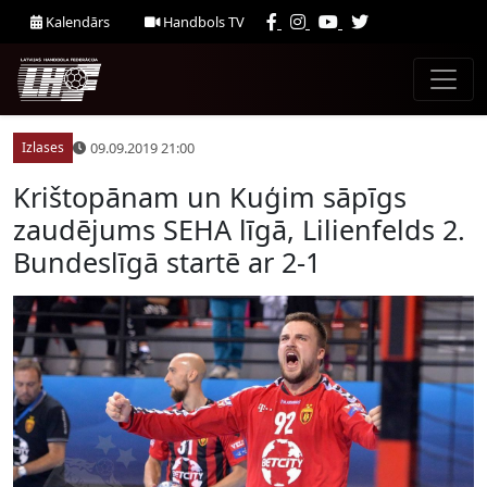
Kalendārs
Handbols TV
09.09.2019 21:00
Izlases
Krištopānam un Kuģim sāpīgs
zaudējums SEHA līgā, Lilienfelds 2.
Bundeslīgā startē ar 2-1