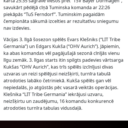
kārtā 25:35 sagrāve viesos pret “TSV Bayer Dormagen”,
savukārt pēdējā cīņā Tuminska komanda ar 22:26
piekāpās “TuS Ferndorf”. Tuminskim pagaidām
čempionāta sākumā izcelties ar rezultatīvu sniegumu
nav izdevies.
Vācijas 3. līgā šosezon spēlēs Evars Klešniks (“LIT Tribe
Germania”) un Edgars Kukša (“OHV Aurich”). Jāpiemin,
ka abas komandas vēl pagājušajā sezonā cīnījās vienu
līgu zemāk. 3. līgas starts itin spilgts padevies vārtsarga
Kukšas “OHV Aurich”, kas trīs spēlēs izcīnījusi divas
uzvaras un reizi spēlējusi neizšķirti, turnīra tabulā
atrodoties labāko četriniekā. Kukša spēlēs gan vēl
nepiedalās, jo atgūstās pēc vasarā veiktās operācijas.
Klešnika “LIT Tribe Germania” iekrājusi uzvaru,
neizšķirtu un zaudējumu, 16 komandu konkurencē
atrodoties turnīra tabulas vidusdaļā.