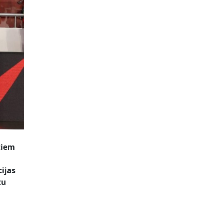
tiem
cijas
tu