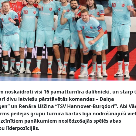
em noskaidroti visi 16 pamatturnīra dalībnieki, un starp 
 arī divu latviešu pārstāvētās komandas – Daiņa
gen”
un Renāra Uščina
“TSV Hannover-Burgdorf”
. Abi Vā
irms pēdējās grupu turnīra kārtas bija nodrošinājuši vie
r izcīnītiem panākumiem
noslēdzošajās spēlēs
abas
u līderpozīcijās.