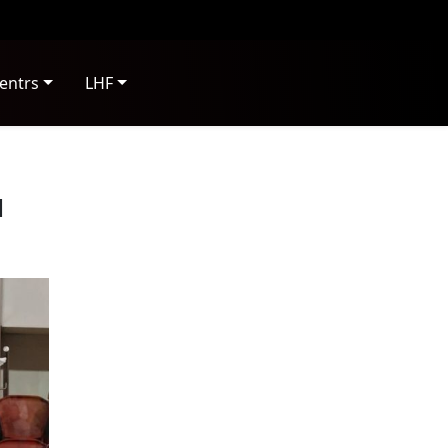
entrs
LHF
u