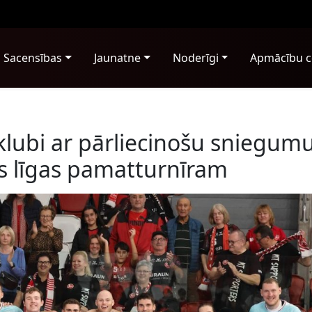
Sacensības
Jaunatne
Noderīgi
Apmācību c
klubi ar pārliecinošu sniegum
as līgas pamatturnīram