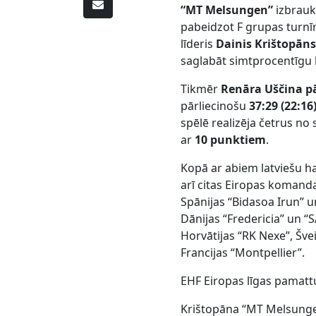
“MT Melsungen”
izbrauk
pabeidzot F grupas turn
līderis
Dainis Krištopān
saglabāt simtprocentīgu b
Tikmēr
Renāra Uščina p
pārliecinošu
37:29 (22:16
spēlē realizēja četrus 
ar
10 punktiem
.
Kopā ar abiem latviešu h
arī citas Eiropas komand
Spānijas “Bidasoa Irun” u
Dānijas “Fredericia” un “S
Horvātijas “RK Nexe”, Šv
Francijas “Montpellier”.
EHF Eiropas līgas pamatt
Krištopāna “MT Melsungen