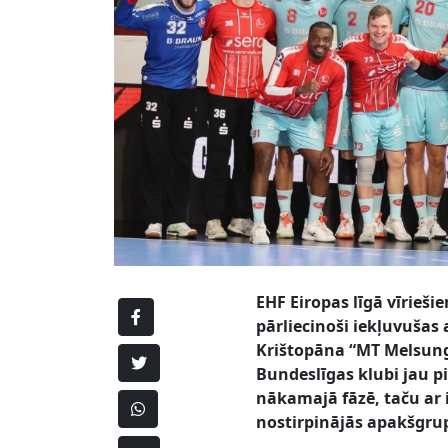
EHF Eiropas līgā vīrieši
pārliecinoši iekļuvušas
Krištopāna
“MT Melsun
Bundeslīgas klubi jau p
nākamajā fāzē, taču a
nostirpinājās apakšgrup