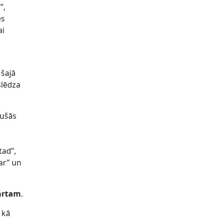
”,
es
ai
 šajā
slēdza
jušās
tad”,
ar” un
martam
.
 kā