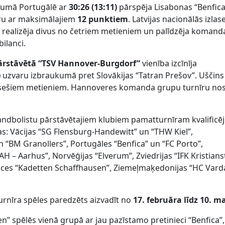
umā Portugālē ar
30:26 (13:11)
pārspēja Lisabonas “Benfica
īru ar maksimālajiem
12 punktiem
. Latvijas nacionālās izlas
s
realizēja divus no četriem metieniem un palīdzēja komand
ilanci.
ārstāvētā “TSV Hannover-Burgdorf”
vienība izcīnīja
)
uzvaru izbraukumā pret Slovākijas “Tatran Prešov”. Uščins
no sešiem metieniem. Hannoveres komanda grupu turnīru no
andbolistu pārstāvētajiem klubiem pamatturnīram kvalificē
as: Vācijas “SG Flensburg-Handewitt” un “THW Kiel”,
n “BM Granollers”, Portugāles “Benfica” un “FC Porto”,
AH – Aarhus”, Norvēģijas “Elverum”, Zviedrijas “IFK Kristians
eices “Kadetten Schaffhausen”, Ziemeļmaķedonijas “HC Vard
urnīra spēles paredzēts aizvadīt no
17. februāra līdz 10. 
” spēlēs vienā grupā ar jau pazīstamo pretinieci “Benfica”,