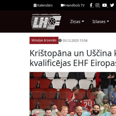
Kalendārs
Handbols TV
Ziņas
Izlases
03.12.2025 15:56
Mūsējie ārzemēs
Krištopāna un Uščina 
kvalificējas EHF Eirop