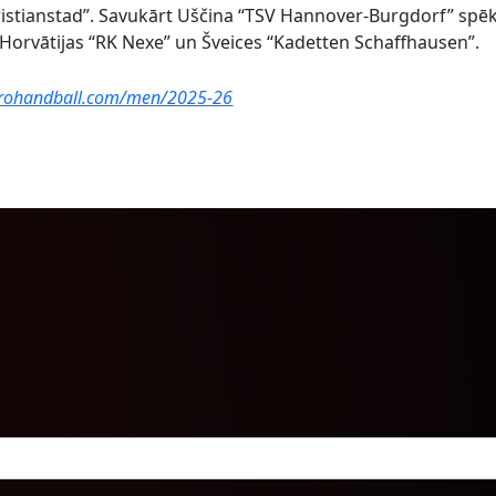
Kristianstad”. Savukārt Uščina “TSV Hannover-Burgdorf” spē
, Horvātijas “RK Nexe” un Šveices “Kadetten Schaffhausen”.
urohandball.com/men/2025-26