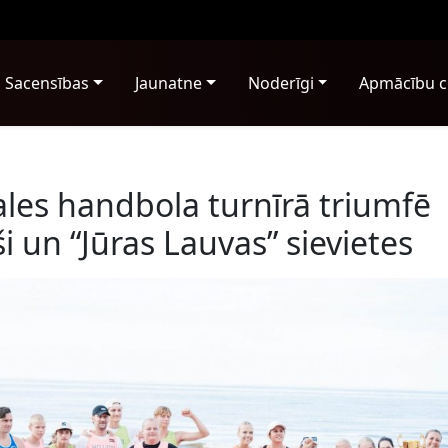
Sacensības
Jaunatne
Noderīgi
Apmācību c
les handbola turnīrā triumfē
i un “Jūras Lauvas” sievietes