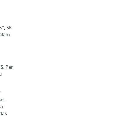
s”, SK
nālām
S. Par
u
”
as.
ča
ēdas