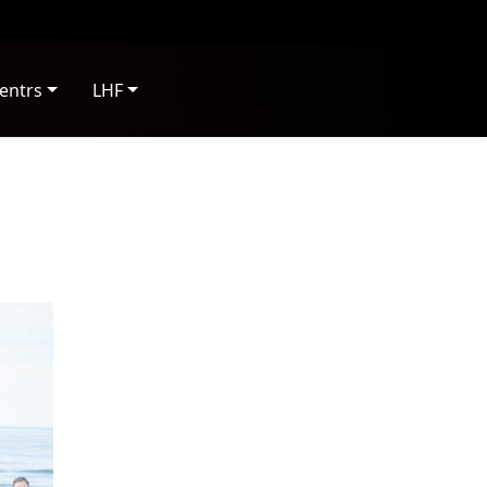
entrs
LHF