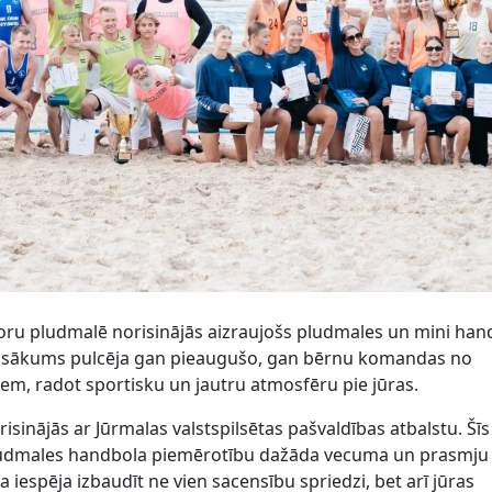
joru pludmalē norisinājās aizraujošs pludmales un mini han
 Pasākums pulcēja gan pieaugušo, gan bērnu komandas no
em, radot sportisku un jautru atmosfēru pie jūras.
isinājās ar Jūrmalas valstspilsētas pašvaldības atbalstu. Šīs
pludmales handbola piemērotību dažāda vecuma un prasmju
ja iespēja izbaudīt ne vien sacensību spriedzi, bet arī jūras