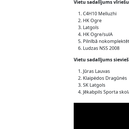
Vietu sadalījums vīrie
C4H10 Melluzhi
HK Ogre
Latgols
HK Ogre/sulA
Pilnībā nokomplektēt
Ludzas NSS 2008
Vietu sadalījums sievi
Jūras Lauvas
Klaipėdos Dragūnės
SK Latgols
Jēkabpils Sporta skol