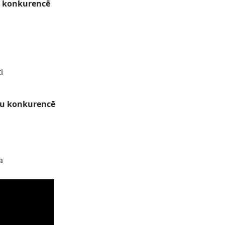
šu konkurencē
i
ešu konkurencē
a