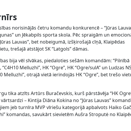
nīrs
nsības norisinājās četru komandu konkurencē – “Jūras Lauva
agunas” un Jēkabpils sporta skola. Pēc spraigām un emocio
“Jūras Lauvas”, bet nobeigumā, izšķirošajā cīņā, Klaipēdas
ietu, trešajā atstājot SK “Latgols” dāmas.
ības bija vēl sīvākas, piedaloties sešām komandām: “Pilnībā
”, “C4H10 Melluzhi”, HK “Ogre”, HK “Ogre/sulA” un Ludzas NS
 Melluzhi”, otrajā vietā ierindojās HK “Ogre”, bet trešo viet
rgu tika atzīts Artūrs Buračevskis, kurš pārstāvēja “HK Ogre
vārtsardzi – Kintija Diāna Kokina no “Jūras Lauvas” komand
jiem jeb turnīra MVP vīriešu kategorijā apbalvots Haiko Ga
hi” komandas, savukārt sievietēm Aušra Stroputė no Klaip