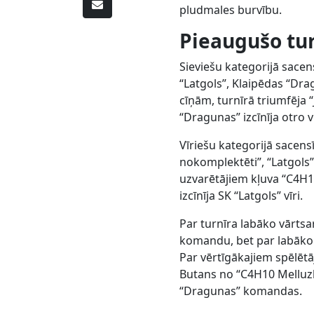
pludmales burvību.
Pieaugušo tur
Sieviešu kategorijā sace
“Latgols”, Klaipēdas “Dr
cīņām, turnīrā triumfēja 
“Dragunas” izcīnīja otro v
Vīriešu kategorijā sacens
nokomplektēti”, “Latgols
uzvarētājiem kļuva “C4H10
izcīnīja SK “Latgols” vīri.
Par turnīra labāko vārtsa
komandu, bet par labāko 
Par vērtīgākajiem spēlētā
Butans no “C4H10 Melluz
“Dragunas” komandas.