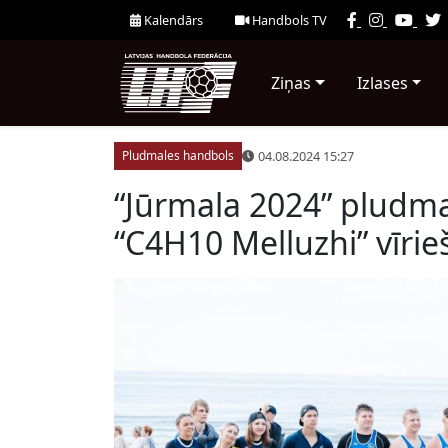
Kalendārs
Handbols TV
Ziņas
Izlases
04.08.2024 15:27
Pludmales handbols
“Jūrmala 2024” pludma
“C4H10 Melluzhi” vīrieš