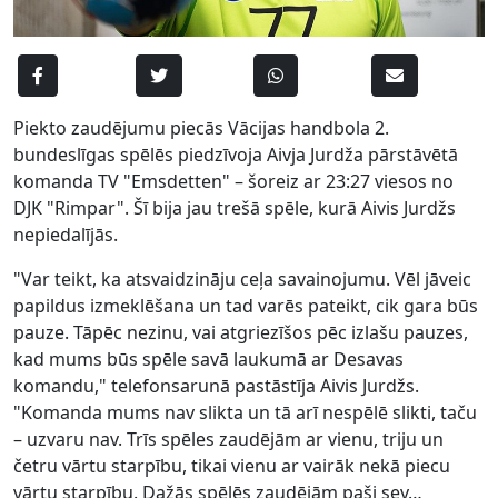
Piekto zaudējumu piecās Vācijas handbola 2.
bundeslīgas spēlēs piedzīvoja Aivja Jurdža pārstāvētā
komanda TV "Emsdetten" – šoreiz ar 23:27 viesos no
DJK "Rimpar". Šī bija jau trešā spēle, kurā Aivis Jurdžs
nepiedalījās.
"Var teikt, ka atsvaidzināju ceļa savainojumu. Vēl jāveic
papildus izmeklēšana un tad varēs pateikt, cik gara būs
pauze. Tāpēc nezinu, vai atgriezīšos pēc izlašu pauzes,
kad mums būs spēle savā laukumā ar Desavas
komandu," telefonsarunā pastāstīja Aivis Jurdžs.
"Komanda mums nav slikta un tā arī nespēlē slikti, taču
– uzvaru nav. Trīs spēles zaudējām ar vienu, triju un
četru vārtu starpību, tikai vienu ar vairāk nekā piecu
vārtu starpību. Dažās spēlēs zaudējām paši sev…