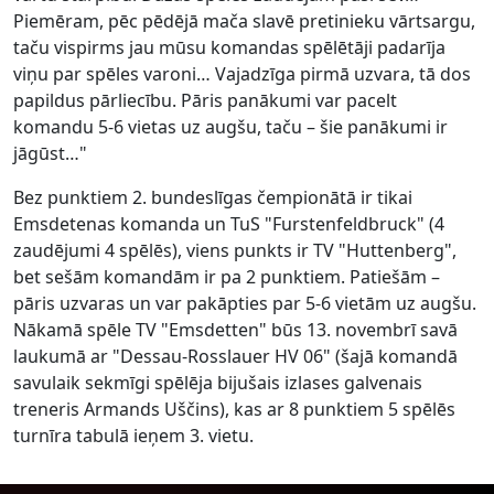
Piemēram, pēc pēdējā mača slavē pretinieku vārtsargu,
taču vispirms jau mūsu komandas spēlētāji padarīja
viņu par spēles varoni… Vajadzīga pirmā uzvara, tā dos
papildus pārliecību. Pāris panākumi var pacelt
komandu 5-6 vietas uz augšu, taču – šie panākumi ir
jāgūst…"
Bez punktiem 2. bundeslīgas čempionātā ir tikai
Emsdetenas komanda un TuS "Furstenfeldbruck" (4
zaudējumi 4 spēlēs), viens punkts ir TV "Huttenberg",
bet sešām komandām ir pa 2 punktiem. Patiešām –
pāris uzvaras un var pakāpties par 5-6 vietām uz augšu.
Nākamā spēle TV "Emsdetten" būs 13. novembrī savā
laukumā ar "Dessau-Rosslauer HV 06" (šajā komandā
savulaik sekmīgi spēlēja bijušais izlases galvenais
treneris Armands Uščins), kas ar 8 punktiem 5 spēlēs
turnīra tabulā ieņem 3. vietu.