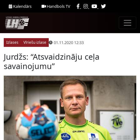
Kalendārs
Handbols TV
01.11.2020 12:33
Izlases
Vīriešu izlase
Jurdžs: “Atsvaidzināju ceļa
savainojumu”