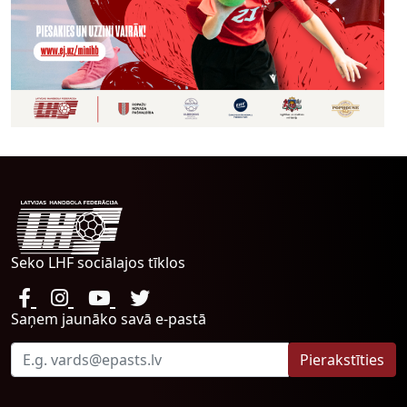
Seko LHF sociālajos tīklos
Saņem jaunāko savā e-pastā