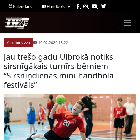
Kalendārs
Handbols TV
10.02.2026 13:22
Mini handbols
Jau trešo gadu Ulbrokā notiks
sirsnīgākais turnīrs bērniem –
“Sirsniņdienas mini handbola
festivāls”