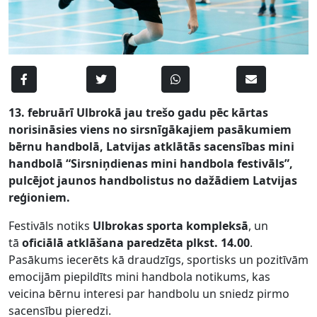
13. februārī Ulbrokā jau trešo gadu pēc kārtas
norisināsies viens no sirsnīgākajiem pasākumiem
bērnu handbolā, Latvijas atklātās sacensības mini
handbolā “Sirsniņdienas mini handbola festivāls”,
pulcējot jaunos handbolistus no dažādiem Latvijas
reģioniem.
Festivāls notiks
Ulbrokas sporta kompleksā
, un
tā
oficiālā atklāšana paredzēta plkst. 14.00
.
Pasākums iecerēts kā draudzīgs, sportisks un pozitīvām
emocijām piepildīts mini handbola notikums, kas
veicina bērnu interesi par handbolu un sniedz pirmo
sacensību pieredzi.