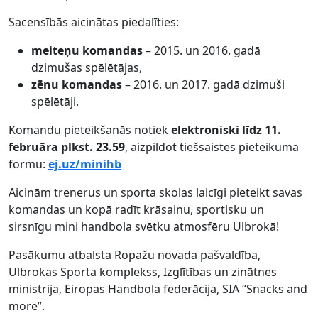
Sacensībās aicinātas piedalīties:
meiteņu komandas
– 2015. un 2016. gadā
dzimušas spēlētājas,
zēnu komandas
– 2016. un 2017. gadā dzimuši
spēlētāji.
Komandu pieteikšanās notiek
elektroniski līdz 11.
februāra plkst. 23.59
, aizpildot tiešsaistes pieteikuma
formu:
ej.uz/minihb
Aicinām trenerus un sporta skolas laicīgi pieteikt savas
komandas un kopā radīt krāsainu, sportisku un
sirsnīgu mini handbola svētku atmosfēru Ulbrokā!
Pasākumu atbalsta Ropažu novada pašvaldība,
Ulbrokas Sporta komplekss, Izglītības un zinātnes
ministrija, Eiropas Handbola federācija, SIA “Snacks and
more”.