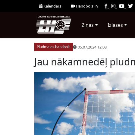
Kalendārs
Handbols TV
Ziņas
Izlases
05.07.2024 12:08
Pludmales handbols
Jau nākamnedēļ plud