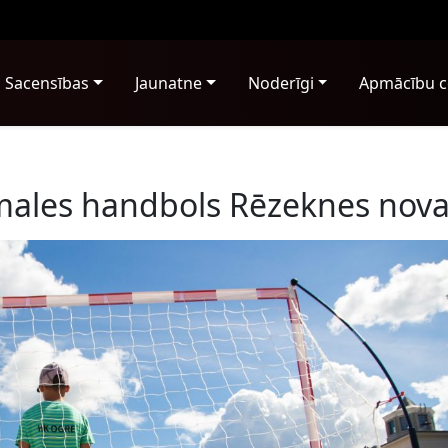
Sacensības
Jaunatne
Noderīgi
Apmācību c
males handbols Rēzeknes nov