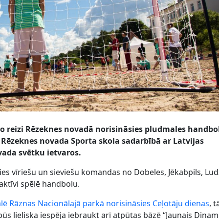
irmo reizi Rēzeknes novadā norisināsies pludmales handbo
 Rēzeknes novada Sporta skola sadarbībā ar Latvijas
ada svētku ietvaros
.
ies vīriešu un sieviešu komandas no Dobeles, Jēkabpils, Lu
aktīvi spēlē handbolu.
galē Rāznas Nacionālajā parkā norisināsies Ceļotāju dienas
, 
ūs lieliska iespēja iebraukt arī atpūtas bāzē “Jaunais Dinami