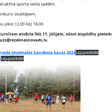
 atraktīvā sporta veida spēlēm.
onkursi skatītājiem.
no plkst.12.00 līdz 18.00.
rnīram atvērta līdz 11. jūlijam, sūtot aizpildītu piete
puzs@rezeknesnovads.lv.
vada pludmales handbola kauss 2024
Lejupielādēt
S
Lejupielādēt