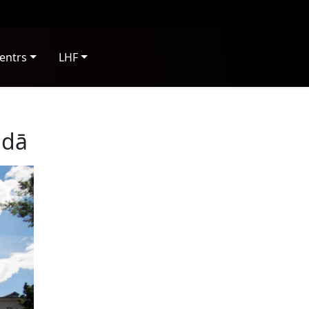
entrs
LHF
adā