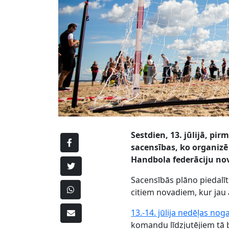
Sestdien, 13. jūlijā, p
sacensības, ko organizē
Handbola federāciju
nov
Sacensībās plāno piedalīt
citiem novadiem, kur jau 
13.-14. jūlija nedēļas no
komandu līdzjutējiem tā b