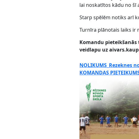
lai noskatītos kādu no šī
Starp spēlēm notiks arī k
Turnīra plānotais laiks ir 
Komandu pieteikšanās tu
veidlapu uz aivars.kau
NOLIKUMS_Rezeknes no
KOMANDAS PIETEIKUM