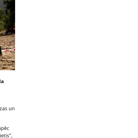
la
dzas un
tāpēc
etis”,