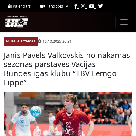
Kalendārs
Handbols TV
15.10.2025 20:31
Mūsējie ārzemēs
Jānis Pāvels Valkovskis no nākamās
sezonas pārstāvēs Vācijas
Bundeslīgas klubu “TBV Lemgo
Lippe”