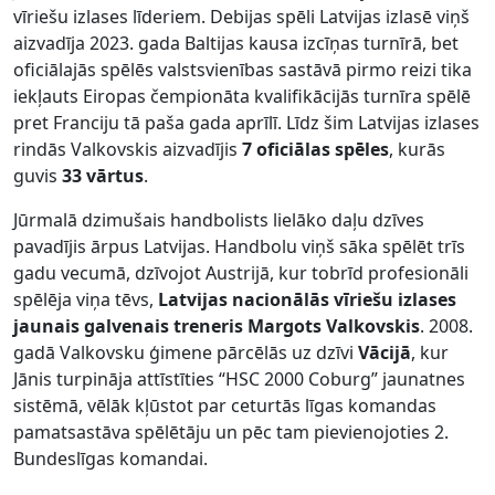
vīriešu izlases līderiem. Debijas spēli Latvijas izlasē viņš
aizvadīja 2023. gada Baltijas kausa izcīņas turnīrā, bet
oficiālajās spēlēs valstsvienības sastāvā pirmo reizi tika
iekļauts Eiropas čempionāta kvalifikācijās turnīra spēlē
pret Franciju tā paša gada aprīlī. Līdz šim Latvijas izlases
rindās Valkovskis aizvadījis
7 oficiālas spēles
, kurās
guvis
33 vārtus
.
Jūrmalā dzimušais handbolists lielāko daļu dzīves
pavadījis ārpus Latvijas. Handbolu viņš sāka spēlēt trīs
gadu vecumā, dzīvojot Austrijā, kur tobrīd profesionāli
spēlēja viņa tēvs,
Latvijas nacionālās vīriešu izlases
jaunais galvenais treneris Margots Valkovskis
. 2008.
gadā Valkovsku ģimene pārcēlās uz dzīvi
Vācijā
, kur
Jānis turpināja attīstīties “HSC 2000 Coburg” jaunatnes
sistēmā, vēlāk kļūstot par ceturtās līgas komandas
pamatsastāva spēlētāju un pēc tam pievienojoties 2.
Bundeslīgas komandai.