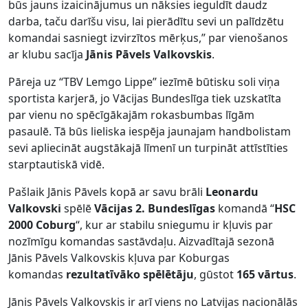
būs jauns izaicinājumus un nāksies ieguldīt daudz
darba, taču darīšu visu, lai pierādītu sevi un palīdzētu
komandai sasniegt izvirzītos mērķus,” par vienošanos
ar klubu sacīja
Jānis Pāvels Valkovskis
.
Pāreja uz “TBV Lemgo Lippe” iezīmē būtisku soli viņa
sportista karjerā, jo Vācijas Bundeslīga tiek uzskatīta
par vienu no spēcīgākajām rokasbumbas līgām
pasaulē. Tā būs lieliska iespēja jaunajam handbolistam
sevi apliecināt augstākajā līmenī un turpināt attīstīties
starptautiskā vidē.
Pašlaik Jānis Pāvels kopā ar savu brāli
Leonardu
Valkovski
spēlē
Vācijas 2. Bundeslīgas
komandā “
HSC
2000 Coburg
“, kur ar stabilu sniegumu ir kļuvis par
nozīmīgu komandas sastāvdaļu. Aizvadītajā sezonā
Jānis Pāvels Valkovskis kļuva par Koburgas
komandas
rezultatīvāko spēlētāju
, gūstot
165 vārtus
.
Jānis Pāvels Valkovskis ir arī viens no Latvijas nacionālās