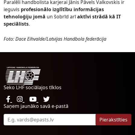
Paralēli handbolista karjerai Jānis Pāvels Valkovskis ir
ieguvis
profesionālo izglītību informācijas
tehnoloģiju jomā
un šobrīd arī
aktīvi strādā kā IT
speciālists
.
Foto: Dace Eihvalde/Latvijas Handbola federācija
Seko LHF sociālajos tīklos
Saņem jaunāko savā e-pastā