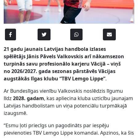
21 gadu jaunais Latvijas handbola izlases
spēlētājs Jānis Pāvels Valkovskis arī nākamsezon
turpinās savu profesionālo karjeru Vācijā – viņš
no 2026/2027. gada sezonas pārstāvēs Vācijas
augstākās līgas klubu “TBV Lemgo Lippe”
.
Ar Bundeslīgas vienību Valkovskis noslēdzis līgumu
līdz
2028. gadam
, kas apliecina kluba uzticību jaunajam
Latvijas handbolistam un viņa potenciālu turpmākajā
izaugsmē.
“Esmu ļoti priecīgs un pagodināts par iespēju
pievienoties TBV Lemgo Lippe komandai. Apzinos, ka šis