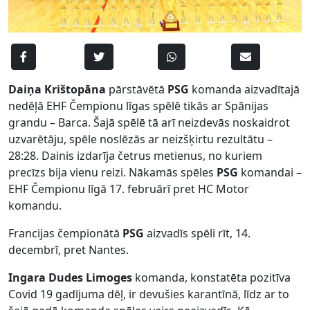
Daiņa Krištopāna
pārstāvētā
PSG
komanda aizvadītajā
nedēļā EHF Čempionu līgas spēlē tikās ar Spānijas
grandu – Barca. Šajā spēlē tā arī neizdevās noskaidrot
uzvarētāju, spēle noslēzās ar neizšķirtu rezultātu –
28:28. Dainis izdarīja četrus metienus, no kuriem
precīzs bija vienu reizi. Nākamās spēles
PSG
komandai –
EHF Čempionu līgā 17. februārī pret HC Motor
komandu.
Francijas čempionātā
PSG
aizvadīs spēli rīt, 14.
decembrī, pret Nantes.
Ingara Dudes Limoges
komanda, konstatēta pozitīva
Covid 19 gadījuma dēļ, ir devušies karantīnā, līdz ar to