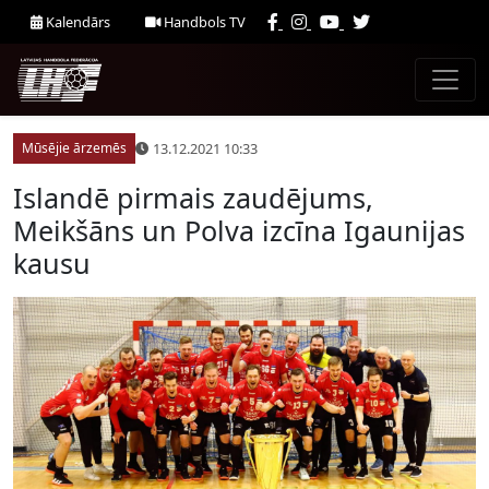
Kalendārs
Handbols TV
13.12.2021 10:33
Mūsējie ārzemēs
Islandē pirmais zaudējums,
Meikšāns un Polva izcīna Igaunijas
kausu