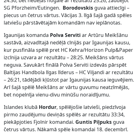
24:30, bet nedēļas nogalē ar rezultātu 25:26, zaudējot
SG Pforzheim/Eutingen.
Borodovskis
guva attiecīgi –
piecus un četrus vārtus. Vācijas 3. līgā šajā gadā spēles
latviešu pārstāvētajām komandām nav ieplānotas.
Igaunijas komanda
Polva Serviti
ar Artūru Meikšānu
sastāvā, aizvadītajā nedēļā cīnijās par Igaunijas kausu,
kur pusfināla spēlē pret HC Kehra/Horizon Pulp&Paper
izcīnija uzvara ar rezultātu – 28:25. Meikšāns vārtus
neguva. Savukārt finālā Polva Serviti izdevās pārspēt
Baltijas Handbola līgas līderus – HC Viljandi ar rezultātu
– 26:21, tādējādi kļūstot par Igaunijas kausa ieguvējiem.
Arī šajā spēlē Meikšāns ar vārtu guvumu neatzīmējās,
bet nopelnīja vienu-divu minūšu noraidījumu.
Islandes klubā
Hordur
, spēlējošie latvieši, piedzīvoja
pirmo zaudējumu deviņās spēlēs ar rezultātu 33:34,
piekāpjoties Fjolnir komandai.
Guntis Piļpuks
guva
četrus vārtus. Nākamā spēle komandai 18. decembrī.