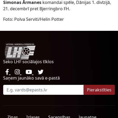
Simonas Ārmanes
komandai spēle, Dānijas 1. divīzijā,
21. decembrī pret Bjerringbro FH.
Foto: Polva Serviti/Helin Potter
Seko LHF sociālajos tīklos
Saņem jaunāko savā e-pastā
Ziņas
Izlases
Sacensības
Jaunatne