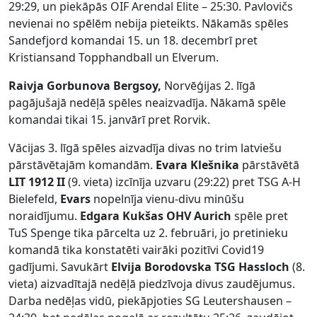
29:29, un piekāpās OIF Arendal Elite – 25:30. Pavlovičs
nevienai no spēlēm nebija pieteikts. Nākamās spēles
Sandefjord komandai 15. un 18. decembrī pret
Kristiansand Topphandball un Elverum.
Raivja Gorbunova Bergsoy,
Norvēģijas 2. līgā
pagājušajā nedēļā spēles neaizvadīja. Nākamā spēle
komandai tikai 15. janvārī pret Rorvik.
Vācijas 3. līgā spēles aizvadīja divas no trim latviešu
pārstāvētajām komandām.
Evara Klešnika
pārstāvētā
LIT 1912 II
(9. vieta) izcīnīja uzvaru (29:22) pret TSG A-H
Bielefeld,
Evars
nopelnīja vienu-divu minūšu
noraidījumu.
Edgara Kukšas
OHV Aurich
spēle pret
TuS Spenge tika pārcelta uz 2. februāri, jo pretinieku
komandā tika konstatēti vairāki pozitīvi Covid19
gadījumi. Savukārt
Elvija Borodovska TSG Hassloch
(8.
vieta) aizvadītajā nedēļā piedzīvoja divus zaudējumus.
Darba nedēļas vidū, piekāpjoties SG Leutershausen –