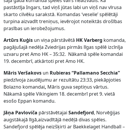
šajā gadā komanda spēles vairs neaizvadīs. Kā
pastāstīja Ingars, tad viņš jūtas labi un viņš nav vīrusa
skarto cilvēku sarakstā. Komandas ‘veselie’ spēlētāji
turpina aizvadīt treniņus, ievērojot noteiktās drošības
prasības un ierobežojumus.
Artūrs Kuģis
un viņa pārstāvētā
HK Varberg
komanda,
pagājušajā nedēļa Zviedrijas pirmās līgas spēlē izcīnīja
uzvaru pret Amo HK – 35:32. Nākamā spēle komandai
19. decembrī, atkārtoti pret Amo HK.
Māris Veršakovs
un
Rubieras “Pallamano Secchia”
piedzīvoja zaudējumu ar rezultātu 23:33, piekāpjoties
Bolazno komandai
,
Māris guva septiņus vārtus.
Nākamā spēle Vikingiem 18. decembrī pret 9. vietā
esošo Eppan komandu.
Jāņa Pavloviča
pārstāvētajai
Sandefjord
, Norvēģijas
augstākajā līgā,aizvadītājā nedēļā divas spēles.
Sandefjord spēlēja neizšķirti ar Baekkelaget Handball –