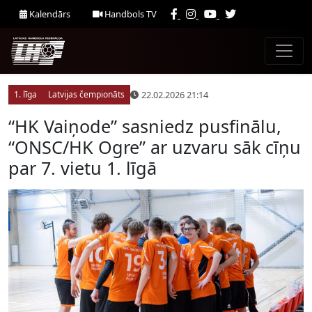
Kalendārs
Handbols TV
22.02.2026 21:14
1. līga
Latvijas čempionāts
“HK Vaiņode” sasniedz pusfinālu,
“ONSC/HK Ogre” ar uzvaru sāk cīņu
par 7. vietu 1. līgā