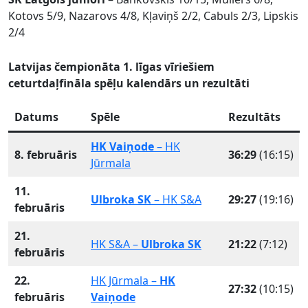
Kotovs 5/9, Nazarovs 4/8, Kļaviņš 2/2, Cabuls 2/3, Lipskis
2/4
Latvijas čempionāta 1. līgas vīriešiem
ceturtdaļfināla spēļu kalendārs un rezultāti
Datums
Spēle
Rezultāts
HK Vaiņode
– HK
8. februāris
36:29
(16:15)
Jūrmala
11.
Ulbroka SK
– HK S&A
29:27
(19:16)
februāris
21.
HK S&A –
Ulbroka SK
21:22
(7:12)
februāris
22.
HK Jūrmala –
HK
27:32
(10:15)
februāris
Vaiņode