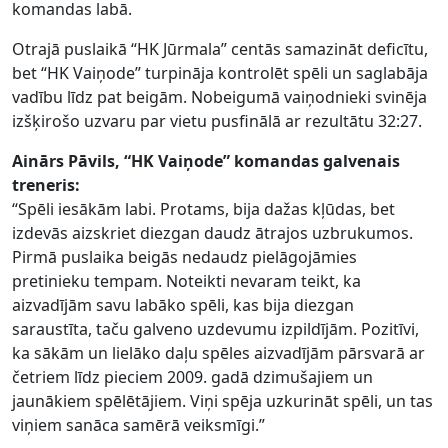
komandas labā.
Otrajā puslaikā “HK Jūrmala” centās samazināt deficītu,
bet “HK Vaiņode” turpināja kontrolēt spēli un saglabāja
vadību līdz pat beigām. Nobeigumā vaiņodnieki svinēja
izšķirošo uzvaru par vietu pusfinālā ar rezultātu 32:27.
Ainārs Pāvils, “HK Vaiņode” komandas galvenais
treneris:
“Spēli iesākām labi. Protams, bija dažas kļūdas, bet
izdevās aizskriet diezgan daudz ātrajos uzbrukumos.
Pirmā puslaika beigās nedaudz pielāgojāmies
pretinieku tempam. Noteikti nevaram teikt, ka
aizvadījām savu labāko spēli, kas bija diezgan
saraustīta, taču galveno uzdevumu izpildījām. Pozitīvi,
ka sākām un lielāko daļu spēles aizvadījām pārsvarā ar
četriem līdz pieciem 2009. gadā dzimušajiem un
jaunākiem spēlētājiem. Viņi spēja uzkurināt spēli, un tas
viņiem sanāca samērā veiksmīgi.”