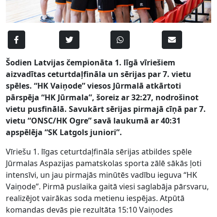
Šodien Latvijas čempionāta 1. līgā vīriešiem
aizvadītas ceturtdaļfināla un sērijas par 7. vietu
spēles. “HK Vaiņode” viesos Jūrmalā atkārtoti
pārspēja “HK Jūrmala”, šoreiz ar 32:27, nodrošinot
vietu pusfinālā. Savukārt sērijas pirmajā cīņā par 7.
vietu “ONSC/HK Ogre” savā laukumā ar 40:31
apspēlēja “SK Latgols juniori”.
Vīriešu 1. līgas ceturtdaļfināla sērijas atbildes spēle
Jūrmalas Aspazijas pamatskolas sporta zālē sākās ļoti
intensīvi, un jau pirmajās minūtēs vadību ieguva “HK
Vaiņode”. Pirmā puslaika gaitā viesi saglabāja pārsvaru,
realizējot vairākas soda metienu iespējas. Atpūtā
komandas devās pie rezultāta 15:10 Vaiņodes