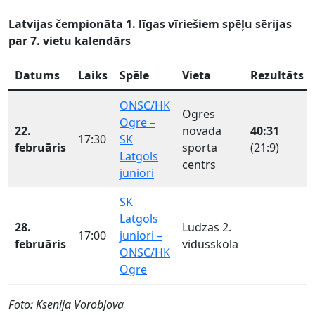
Latvijas čempionāta 1. līgas vīriešiem spēļu sērijas
par 7. vietu kalendārs
Datums
Laiks
Spēle
Vieta
Rezultāts
ONSC/HK
Ogres
Ogre –
22.
novada
40:31
17:30
SK
februāris
sporta
(21:9)
Latgols
centrs
juniori
SK
Latgols
28.
Ludzas 2.
17:00
juniori –
februāris
vidusskola
ONSC/HK
Ogre
Foto: Ksenija Vorobjova