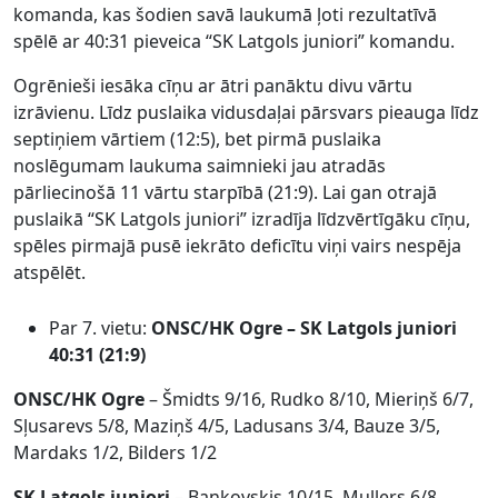
komanda, kas šodien savā laukumā ļoti rezultatīvā
spēlē ar 40:31 pieveica “SK Latgols juniori” komandu.
Ogrēnieši iesāka cīņu ar ātri panāktu divu vārtu
izrāvienu. Līdz puslaika vidusdaļai pārsvars pieauga līdz
septiņiem vārtiem (12:5), bet pirmā puslaika
noslēgumam laukuma saimnieki jau atradās
pārliecinošā 11 vārtu starpībā (21:9). Lai gan otrajā
puslaikā “SK Latgols juniori” izradīja līdzvērtīgāku cīņu,
spēles pirmajā pusē iekrāto deficītu viņi vairs nespēja
atspēlēt.
Par 7. vietu:
ONSC/HK Ogre – SK Latgols juniori
40:31 (21:9)
ONSC/HK Ogre
– Šmidts 9/16, Rudko 8/10, Mieriņš 6/7,
Sļusarevs 5/8, Maziņš 4/5, Ladusans 3/4, Bauze 3/5,
Mardaks 1/2, Bilders 1/2
SK Latgols juniori
– Bankovskis 10/15, Mullers 6/8,