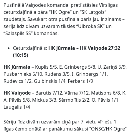
Pusfinālā Vaiņodes komandai pretī stāsies Virslīgas
ceturtdaļfināla pāra “HK Ogre” un “SK Latgols”
zaudētājs. Savukārt otrs pusfināla pāris jau ir zināms –
sērijā līdz divām uzvarām tiksies “Ulbroka SK” un
“Salaspils SS” komandas.
Ceturtdaļfināls:
HK Jūrmala – HK Vaiņode 27:32
(10:15)
HK Jūrmala
– Kuplis 5/5, E. Grinbergs 5/8, U. Zariņš 5/9,
Pusbarnieks 5/10, Rudens 3/5, I. Grinbergs 1/1,
Rudevics 1/2, Gulbinskis 1/4, Ferbars 1/9
HK Vaiņode
– Barutis 7/12, Vārna 7/12, Matisons 6/8, K.
A. Pāvils 5/8, Mickus 3/3, Sērmolītis 2/2, O. Pāvils 1/1,
Laugalis 1/4
Sēriju līdz divām uzvarām cīņā par 7. vietu vīriešu 1.
līgas čempionātā ar panākumu sākusi “ONSC/HK Ogre”