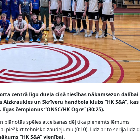
rta centrā līgu dueļa cīņā tiesības nākamsezon dalībai
āja Aizkraukles un Skrīveru handbola klubs “HK S&A”, kas
. līgas čempionus “ONSC/HK Ogre” (30:25).
en plānotās spēles atcelšanas dēļ tika pieņemts lēmums
piešķirt tehnisko zaudējumu (0:10). Līdz ar to sērijā līdz 
nākums “HK S&A” vienībai.