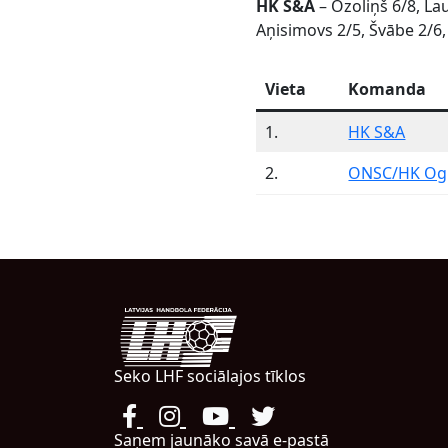
HK S&A
– Ozoliņš 6/8, Lau
Aņisimovs 2/5, Švābe 2/6
Vieta
Komanda
1.
HK S&A
2.
ONSC/HK Og
Seko LHF sociālajos tīklos
Saņem jaunāko savā e-pastā