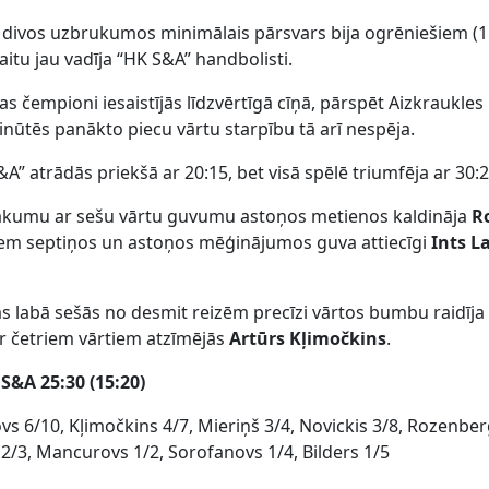
s divos uzbrukumos minimālais pārsvars bija ogrēniešiem (1
aitu jau vadīja “HK S&A” handbolisti.
as čempioni iesaistījās līdzvērtīgā cīņā, pārspēt Aizkraukles
ūtēs panākto piecu vārtu starpību tā arī nespēja.
A” atrādās priekšā ar 20:15, bet visā spēlē triumfēja ar 30:2
kumu ar sešu vārtu guvumu astoņos metienos kaldināja
R
tiem septiņos un astoņos mēģinājumos guva attiecīgi
Ints L
labā sešās no desmit reizēm precīzi vārtos bumbu raidīja
ar četriem vārtiem atzīmējās
Artūrs Kļimočkins
.
&A 25:30 (15:20)
s 6/10, Kļimočkins 4/7, Mieriņš 3/4, Novickis 3/8, Rozenbe
 2/3, Mancurovs 1/2, Sorofanovs 1/4, Bilders 1/5