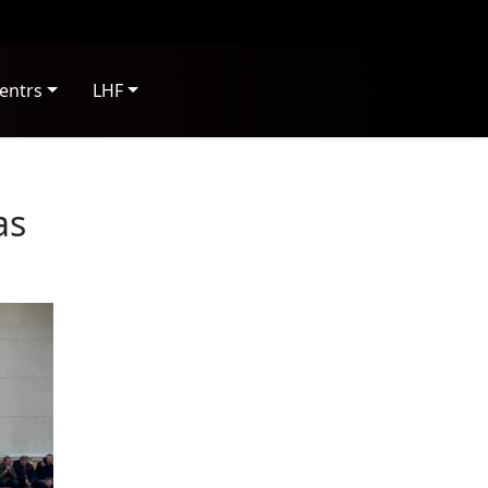
entrs
LHF
as