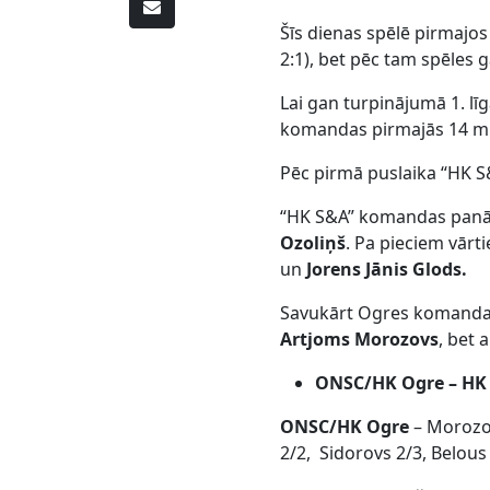
Šīs dienas spēlē pirmajo
2:1), bet pēc tam spēles g
Lai gan turpinājumā 1. līg
komandas pirmajās 14 min
Pēc pirmā puslaika “HK S&
“HK S&A” komandas panā
Ozoliņš
. Pa pieciem vār
un
Jorens Jānis Glods.
Savukārt Ogres komandas 
Artjoms Morozovs
, bet 
ONSC/HK Ogre – HK S
ONSC/HK Ogre
– Morozov
2/2, Sidorovs 2/3, Belous