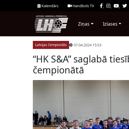
Kalendārs
Handbols TV
Ziņas
Izlases
07.04.2024 15:53
Latvijas čempionāts
“HK S&A” saglabā ties
čempionātā