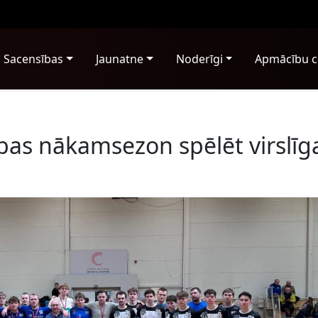
Sacensības
Jaunatne
Noderīgi
Apmācību c
ības nākamsezon spēlēt virslīg