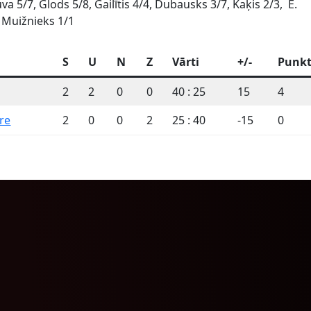
va 5/7, Glods 5/8, Gailītis 4/4, Dubausks 3/7, Kaķis 2/3, E.
, Muižnieks 1/1
S
U
N
Z
Vārti
+/-
Punkt
2
2
0
0
40 : 25
15
4
re
2
0
0
2
25 : 40
-15
0