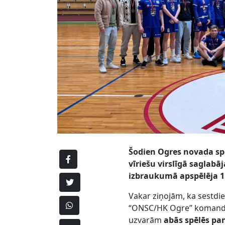
Šodien Ogres novada spo
vīriešu virslīgā saglab
izbraukumā apspēlēja 1
Vakar ziņojām, ka sestdi
“ONSC/HK Ogre” komandai 
uzvarām
abās spēlēs pa