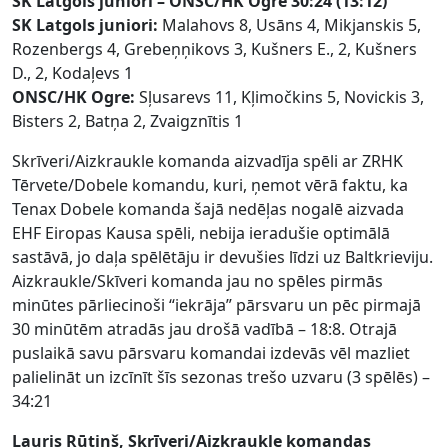
SK Latgols juniori
– ONSC/HK Ogre 30:24 (13:12)
SK Latgols juniori:
Malahovs 8, Usāns 4, Mikjanskis 5,
Rozenbergs 4, Grebeņņikovs 3, Kušners E., 2, Kušners
D., 2, Kodaļevs 1
ONSC/HK Ogre:
Sļusarevs 11, Kļimočkins 5, Novickis 3,
Bisters 2, Batņa 2, Zvaigznītis 1
Skrīveri/Aizkraukle komanda aizvadīja spēli ar ZRHK
Tērvete/Dobele komandu, kuri, ņemot vērā faktu, ka
Tenax Dobele komanda šajā nedēļas nogalē aizvada
EHF Eiropas Kausa spēli, nebija ieradušie optimālā
sastāvā, jo daļa spēlētāju ir devušies līdzi uz Baltkrieviju.
Aizkraukle/Skīveri komanda jau no spēles pirmās
minūtes pārliecinoši “iekrāja” pārsvaru un pēc pirmajā
30 minūtēm atradās jau drošā vadībā – 18:8. Otrajā
puslaikā savu pārsvaru komandai izdevās vēl mazliet
palielināt un izcīnīt šīs sezonas trešo uzvaru (3 spēlēs) –
34:21
Lauris Rūtiņš, Skrīveri/Aizkraukle komandas