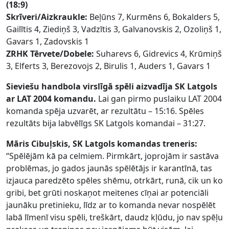
(18:9)
Skrīveri/Aizkraukle:
Beļūns 7, Kurmēns 6, Bokalders 5,
Gailītis 4, Ziediņš 3, Vadzītis 3, Galvanovskis 2, Ozoliņš 1,
Gavars 1, Zadovskis 1
ZRHK Tērvete/Dobele:
Suharevs 6, Gidrevics 4, Krūmiņš
3, Elferts 3, Berezovojs 2, Birulis 1, Auders 1, Gavars 1
Sieviešu handbola virslīgā spēli aizvadīja SK Latgols
ar LAT 2004 komandu.
Lai gan pirmo puslaiku LAT 2004
komanda spēja uzvarēt, ar rezultātu – 15:16. Spēles
rezultāts bija labvēlīgs SK Latgols komandai – 31:27.
Māris Cibuļskis, SK Latgols komandas treneris:
“Spēlējām kā pa celmiem. Pirmkārt, joprojām ir sastāva
problēmas, jo gados jaunās spēlētājs ir karantīnā, tas
izjauca paredzēto spēles shēmu, otrkārt, runā, cik un ko
gribi, bet grūti noskaņot meitenes cīņai ar potenciāli
jaunāku pretinieku, līdz ar to komanda nevar nospēlēt
labā līmenī visu spēli, treškārt, daudz kļūdu, jo nav spēļu