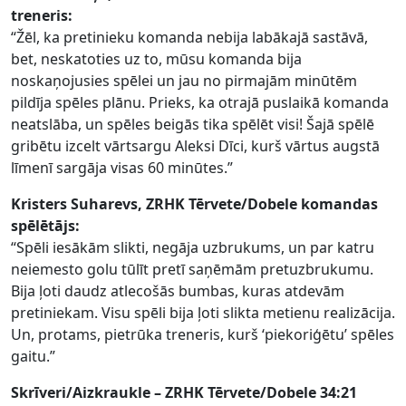
treneris:
“Žēl, ka pretinieku komanda nebija labākajā sastāvā,
bet, neskatoties uz to, mūsu komanda bija
noskaņojusies spēlei un jau no pirmajām minūtēm
pildīja spēles plānu. Prieks, ka otrajā puslaikā komanda
neatslāba, un spēles beigās tika spēlēt visi! Šajā spēlē
gribētu izcelt vārtsargu Aleksi Dīci, kurš vārtus augstā
līmenī sargāja visas 60 minūtes.”
Kristers Suharevs, ZRHK Tērvete/Dobele komandas
spēlētājs:
“Spēli iesākām slikti, negāja uzbrukums, un par katru
neiemesto golu tūlīt pretī saņēmām pretuzbrukumu.
Bija ļoti daudz atlecošās bumbas, kuras atdevām
pretiniekam. Visu spēli bija ļoti slikta metienu realizācija.
Un, protams, pietrūka treneris, kurš ‘piekoriģētu’ spēles
gaitu.”
Skrīveri/Aizkraukle
– ZRHK Tērvete/Dobele 34:21