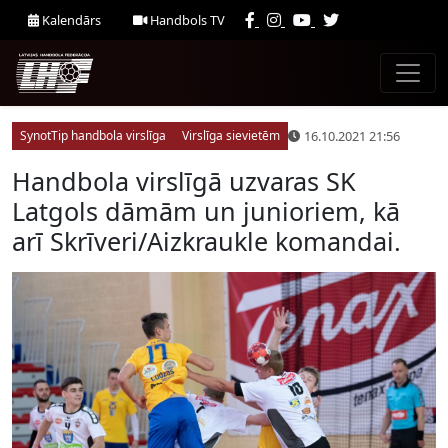
Kalendārs
Handbols TV
16.10.2021 21:56
SynotTip handbola virslīga
Virslīga sievietēm
Handbola virslīgā uzvaras SK
Latgols dāmām un junioriem, kā
arī Skrīveri/Aizkraukle komandai.