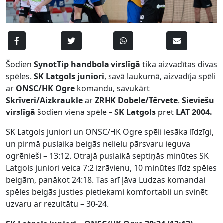
Šodien
SynotTip handbola virslīgā
tika aizvadītas divas
spēles.
SK Latgols juniori
, savā laukumā, aizvadīja spēli
ar
ONSC/HK Ogre
komandu, savukārt
Skrīveri/Aizkraukle
ar
ZRHK Dobele/Tērvete
.
Sieviešu
virslīgā
šodien viena spēle –
SK Latgols
pret
LAT 2004.
SK Latgols juniori un ONSC/HK Ogre spēli iesāka līdzīgi,
un pirmā puslaika beigās nelielu pārsvaru ieguva
ogrēnieši – 13:12. Otrajā puslaikā septiņās minūtes SK
Latgols juniori veica 7:2 izrāvienu, 10 minūtes līdz spēles
beigām, panākot 24:18. Tas arī ļāva Ludzas komandai
spēles beigās justies pietiekami komfortabli un svinēt
uzvaru ar rezultātu – 30-24.