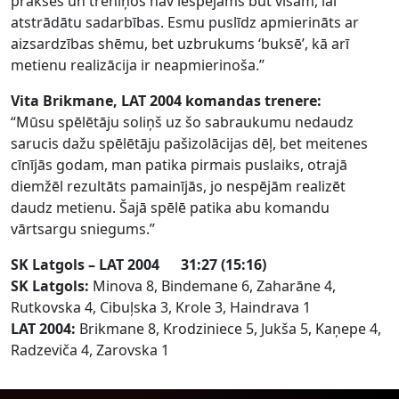
prakses un treniņos nav iespējams būt visām, lai
atstrādātu sadarbības. Esmu puslīdz apmierināts ar
aizsardzības shēmu, bet uzbrukums ‘buksē’, kā arī
metienu realizācija ir neapmierinoša.”
Vita Brikmane, LAT 2004 komandas trenere:
“Mūsu spēlētāju soliņš uz šo sabraukumu nedaudz
sarucis dažu spēlētāju pašizolācijas dēļ, bet meitenes
cīnījās godam, man patika pirmais puslaiks, otrajā
diemžēl rezultāts pamainījās, jo nespējām realizēt
daudz metienu. Šajā spēlē patika abu komandu
vārtsargu sniegums.”
SK Latgols – LAT 2004 31:27 (15:16)
SK Latgols:
Minova 8, Bindemane 6, Zaharāne 4,
Rutkovska 4, Cibuļska 3, Krole 3, Haindrava 1
LAT 2004:
Brikmane 8, Krodziniece 5, Jukša 5, Kaņepe 4,
Radzeviča 4, Zarovska 1