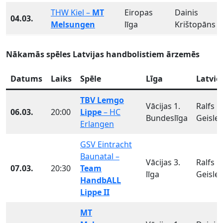
THW Kiel –
MT
Eiropas
Dainis
04.03.
Melsungen
līga
Krištopāns
Nākamās spēles Latvijas handbolistiem ārzemēs
Datums
Laiks
Spēle
Līga
Latvie
TBV Lemgo
Vācijas 1.
Ralfs
06.03.
20:00
Lippe
– HC
Bundeslīga
Geisler
Erlangen
GSV Eintracht
Baunatal –
Vācijas 3.
Ralfs
07.03.
20:30
Team
līga
Geisler
HandbALL
Lippe II
MT