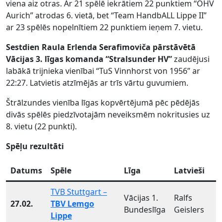
viena aiz otras. Ar 21 spēlē iekrātiem 22 punktiem “OHV
Aurich” atrodas 6. vietā, bet “Team HandbALL Lippe II”
ar 23 spēlēs nopelnītiem 22 punktiem ieņem 7. vietu.
Sestdien Raula Erlenda Serafimoviča pārstāvētā
Vācijas 3. līgas komanda “Stralsunder HV”
zaudējusi
labākā trijnieka vienībai “TuS Vinnhorst von 1956” ar
22:27. Latvietis atzīmējās ar trīs vārtu guvumiem.
Štrālzundes vienība līgas kopvērtējumā pēc pēdējās
divās spēlēs piedzīvotajām neveiksmēm nokritusies uz
8. vietu (22 punkti).
Spēļu rezultāti
Datums
Spēle
Līga
Latvieši
TVB Stuttgart –
Vācijas 1.
Ralfs
27.02.
TBV Lemgo
Bundeslīga
Geislers
Lippe