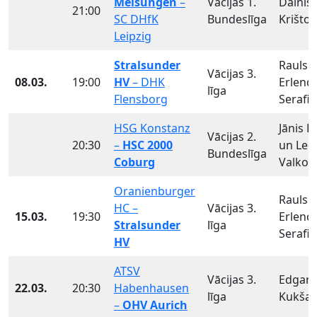
Melsungen
–
Vācijas 1.
Dainis
21:00
SC DHfK
Bundeslīga
Krišto
Leipzig
Stralsunder
Rauls
Vācijas 3.
08.03.
19:00
HV
– DHK
Erlend
līga
Flensborg
Serafi
HSG Konstanz
Jānis P
Vācijas 2.
20:30
–
HSC 2000
un Leo
Bundeslīga
Coburg
Valkov
Oranienburger
Rauls
HC –
Vācijas 3.
15.03.
19:30
Erlend
Stralsunder
līga
Serafi
HV
ATSV
Vācijas 3.
Edgars
22.03.
20:30
Habenhausen
līga
Kukša
–
OHV Aurich