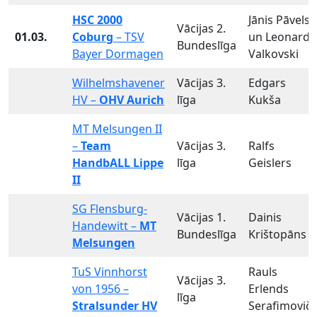
HSC 2000
Jānis Pāvels
Vācijas 2.
01.03.
Coburg
– TSV
un Leonards
Bundeslīga
Bayer Dormagen
Valkovski
Wilhelmshavener
Vācijas 3.
Edgars
HV –
OHV Aurich
līga
Kukša
MT Melsungen II
–
Team
Vācijas 3.
Ralfs
HandbALL Lippe
līga
Geislers
II
SG Flensburg-
Vācijas 1.
Dainis
Handewitt –
MT
Bundeslīga
Krištopāns
Melsungen
TuS Vinnhorst
Rauls
Vācijas 3.
von 1956 –
Erlends
līga
Stralsunder HV
Serafimovičs