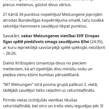
piecus metienus, gūstot divus vārtus.
21 kārtā 34 punktus nopelnījusī Melzungene joprojām
atrodas Bundeslīgas kopvērtējuma smailē, taču tuvākā
sekotāja Hannovere zaudējusi tikpat punktus.
Savukārt,
vakar Melzungenes vienībai EHF Eiropas
līgas spēlē piedzīvots smags zaudējums Ķīlei
(24:35),
ar kuru iepriekšējā savstarpējā spēlē spēkojās neizšķirti
– 26:26.
Dainis Krištopāns izmantoja divus no pieciem
metieniem, kā arī izpelnījās divu minūšu sodu un
pieļāva vienu kļūmi bumbas pārvaldīšanā.
“MT Melsungen” otrā posma grupā palikusi 2. vietā,
tādējādi zaudējot tiešo ceļazīmi uz ceturtdaļfinālu.
Pirmās vietas izcīnījušās vienības tikušas
ceturtdaļfinālā, bet otro un trešo vietu ieguvējas pēc šī