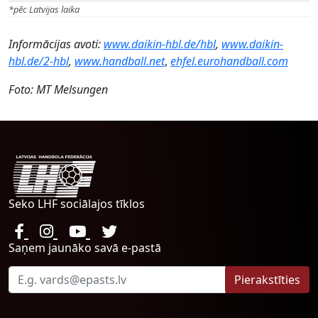
*pēc Latvijas laika
Informācijas avoti:
www.daikin-hbl.de/hbl
,
www.daikin-
hbl.de/2-hbl
,
www.handball.net
,
ehfel.eurohandball.com
Foto: MT Melsungen
Seko LHF sociālajos tīklos
Saņem jaunāko savā e-pastā