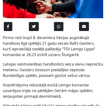
Pirmo reizi kopš 8. decembra Vācijas augstākajā
handbola līgā spēlējis 21 gadu vecais Ralfs Geislers,
kurš iepriekšējā nedēļā palīdzēja “TSV Lemgo Lippe”
komandai ar 26:23 izcīnīt uzvaru Štutgartē.
Latvijas valstsvienības handbolists veica vienu neprecīzu
metienu. Geislers šosezon piedalījies septiņās
Bundeslīgas spēlēs, pavisam gūstot sešus vārtus.
Kopvērtējuma vidusdaļā esošā Lemgo komanda
uzvarējusi trijās no pēdējām četrām mājas spēlēm,
iekļaujoties pirmajā desmitniekā.
Nākamās kārtas spēli Vācijā Lemgo vienība aizvadīs šo