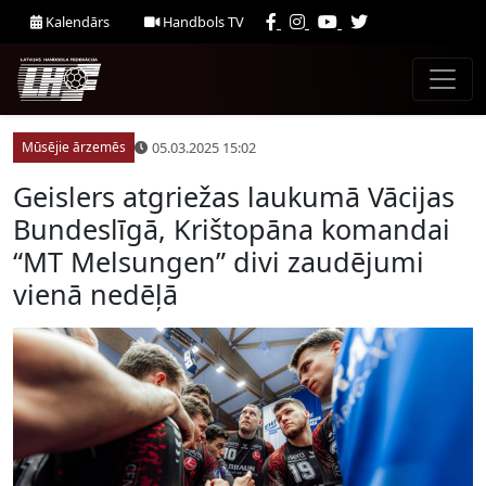
Kalendārs
Handbols TV
05.03.2025 15:02
Mūsējie ārzemēs
Geislers atgriežas laukumā Vācijas
Bundeslīgā, Krištopāna komandai
“MT Melsungen” divi zaudējumi
vienā nedēļā