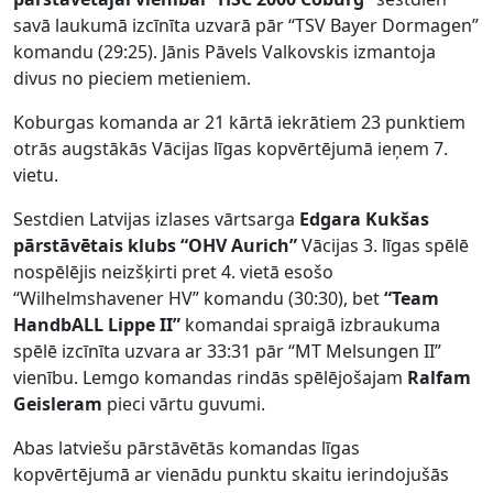
savā laukumā izcīnīta uzvarā pār “TSV Bayer Dormagen”
komandu (29:25). Jānis Pāvels Valkovskis izmantoja
divus no pieciem metieniem.
Koburgas komanda ar 21 kārtā iekrātiem 23 punktiem
otrās augstākās Vācijas līgas kopvērtējumā ieņem 7.
vietu.
Sestdien Latvijas izlases vārtsarga
Edgara
Kukšas
pārstāvētais klubs “OHV Aurich”
Vācijas 3. līgas spēlē
nospēlējis neizšķirti pret 4. vietā esošo
“Wilhelmshavener HV” komandu (30:30), bet
“Team
HandbALL Lippe II”
komandai spraigā izbraukuma
spēlē izcīnīta uzvara ar 33:31 pār “MT Melsungen II”
vienību. Lemgo komandas rindās spēlējošajam
Ralfam
Geisleram
pieci vārtu guvumi.
Abas latviešu pārstāvētās komandas līgas
kopvērtējumā ar vienādu punktu skaitu ierindojušās