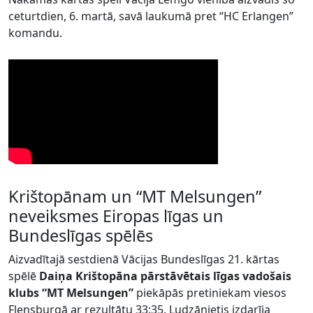
ceturtdien, 6. martā, savā laukumā pret “HC Erlangen”
komandu.
Krištopānam un “MT Melsungen”
neveiksmes Eiropas līgas un
Bundeslīgas spēlēs
Aizvadītajā sestdienā Vācijas Bundeslīgas 21. kārtas
spēlē
Daiņa Krištopāna pārstāvētais līgas vadošais
klubs “MT Melsungen”
piekāpās pretiniekam viesos
Flensburgā ar rezultātu 33:35. Ludzānietis izdarīja