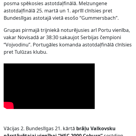
posma spēkosies astotdaļfinālā. Melzungene
astotdaļfinālā 25. martā un 1. aprīlī cīnīsies pret
Bundeslīgas astotajā vietā esošo “Gummersbach”.
Grupas pirmajā trijniekā noturējusies arī Portu vienība,
vakar Novisadā ar 38:30 sakaujot Serbijas čempioni
“Vojvodinu”. Portugāles komanda astotdaļfinālā cīnīsies
pret Tulūzas klubu.
Vācijas 2. Bundeslīgas 21. kārtā
brāļu Valkovsku
pārstāvētajai vienībai “HSC 2000 Coburg”
sestdien