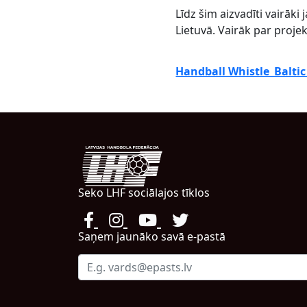
Līdz šim aizvadīti vairāki
Lietuvā. Vairāk par proje
Handball Whistle_Balt
Seko LHF sociālajos tīklos
Saņem jaunāko savā e-pastā