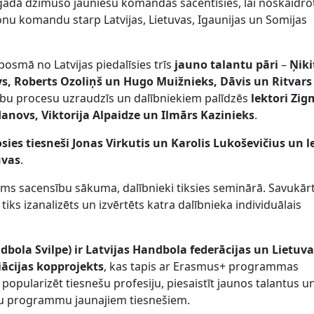
gadā dzimušo jauniešu komandas sacentīsies, lai noskaidro
onu komandu starp Latvijas, Lietuvas, Igaunijas un Somijas
osmā no Latvijas piedalīsies trīs
jauno talantu pāri
–
Ņiki
vs, Roberts Ozoliņš un Hugo Muižnieks, Dāvis un Ritvars
u procesu uzraudzīs un dalībniekiem palīdzēs
lektori Zig
novs, Viktorija Alpaidze un Ilmārs Kazinieks
.
sies tiesneši Jonas Virkutis un Karolis Lukoševičius
un l
uvas
.
rms sacensību sākuma, dalībnieki tiksies seminārā. Savukār
iks izanalizēts un izvērtēts katra dalībnieka individuālais
dbola Svilpe) ir Latvijas Handbola federācijas un Lietuv
ācijas kopprojekts
, kas tapis ar Erasmus+ programmas
 popularizēt tiesnešu profesiju, piesaistīt jaunos talantus u
iņu programmu jaunajiem tiesnešiem.