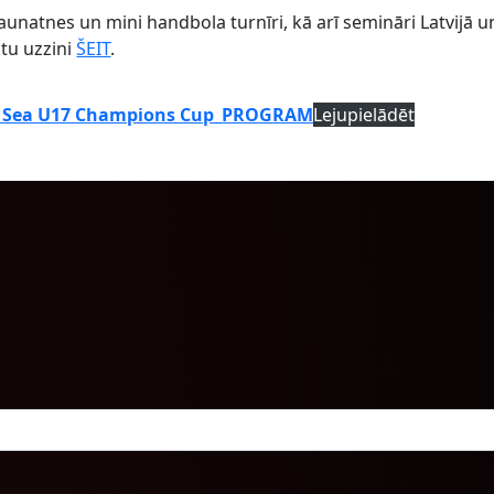
 jaunatnes un mini handbola turnīri, kā arī semināri Latvijā u
ktu uzzini
ŠEIT
.
ic Sea U17 Champions Cup_PROGRAM
Lejupielādēt