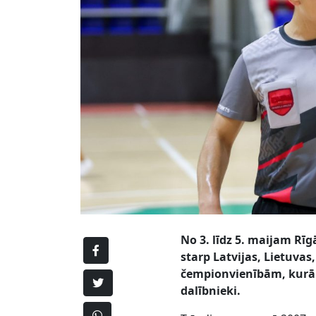
No 3. līdz 5. maijam Rīg
starp Latvijas, Lietuva
čempionvienībām, kurā 
dalībnieki.