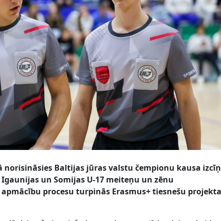
ā norisināsies Baltijas jūras valstu čempionu kausa izcī
s, Igaunijas un Somijas U-17 meiteņu un zēnu
apmācību procesu turpinās Erasmus+ tiesnešu projekt