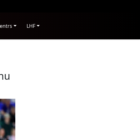
entrs
LHF
onu