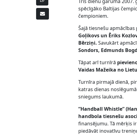
Trīs dienu garumā 2007. 
spēcīgāko Baltijas čempi
čempioniem.
Šajā tiesnešu apmācības p
Goļikovs un Ēriks Kozlo
Bērziņi.
Savukārt apmācīb
Sondors, Edmunds Bogda
Tāpat arī turnīrā
pievieno
Vaidas Mažeika no Liet
Turnīra pirmajā dienā, pi
katras dienas noslēgumā t
sniegums laukumā.
“Handball Whistle” (Han
handbola tiesnešu asoci
finansējumu. Tā mērķis ir
piedāvāt inovatīvu tren