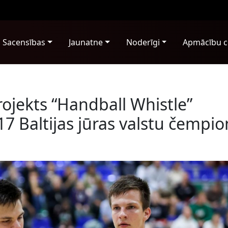
Sacensības
Jaunatne
Noderīgi
Apmācību c
jekts “Handball Whistle”
7 Baltijas jūras valstu čempi