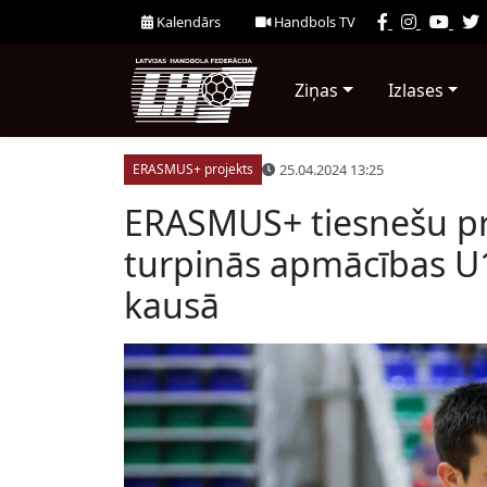
Kalendārs
Handbols TV
Ziņas
Izlases
25.04.2024 13:25
ERASMUS+ projekts
ERASMUS+ tiesnešu pro
turpinās apmācības U1
kausā