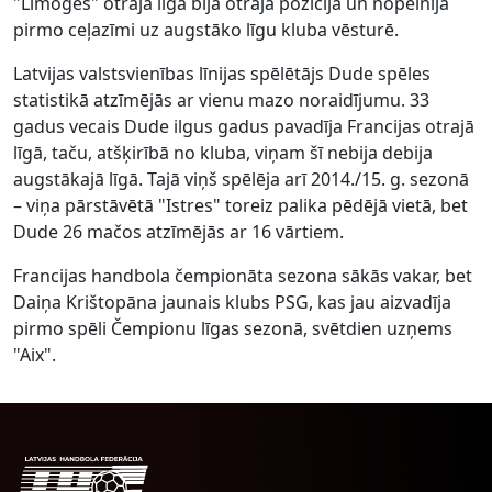
"Limoges" otrajā līgā bija otrajā pozīcijā un nopelnīja
pirmo ceļazīmi uz augstāko līgu kluba vēsturē.
Latvijas valstsvienības līnijas spēlētājs Dude spēles
statistikā atzīmējās ar vienu mazo noraidījumu. 33
gadus vecais Dude ilgus gadus pavadīja Francijas otrajā
līgā, taču, atšķirībā no kluba, viņam šī nebija debija
augstākajā līgā. Tajā viņš spēlēja arī 2014./15. g. sezonā
– viņa pārstāvētā "Istres" toreiz palika pēdējā vietā, bet
Dude 26 mačos atzīmējās ar 16 vārtiem.
Francijas handbola čempionāta sezona sākās vakar, bet
Daiņa Krištopāna jaunais klubs PSG, kas jau aizvadīja
pirmo spēli Čempionu līgas sezonā, svētdien uzņems
"Aix".