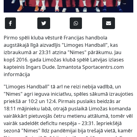
Pirmo spēli kluba vēsturē Francijas handbola
augstākajā līgā aizvadījis "Limoges Handball", kas
izbraukumā ar 23:31 atzina "Nimes" pārākumu. Jau
kopš 2016. gada Limožas klubā spēlē Latvijas izlases
kapteinis Ingars Dude. Izmantota Sportacentrs.com
informācija
"Limoges Handball" tā arī ne reizi nebija vadībā, un
"Nimes" agri ieguva iniciatīvu, spēles sākumā izraujoties
priekšā ar 10:2 un 12:4. Pirmais puslaiks beidzās ar
18:11 mājinieku labā, otrajā puslaikā Limožas komanda
vairākkārt pietuvojās četru metienu attālumā, tomēr vēl
vairāk sadeldēt deficītu nespēja – 23:31. Iepriekšējā
sezonā "Nimes" līdz pandēmijai bija trešajā vietā, kamēr