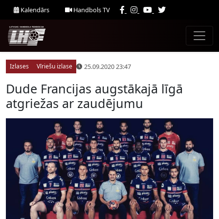
Kalendārs
Handbols TV
25.09.2020 23:47
Izlases
Vīriešu izlase
Dude Francijas augstākajā līgā
atgriežas ar zaudējumu