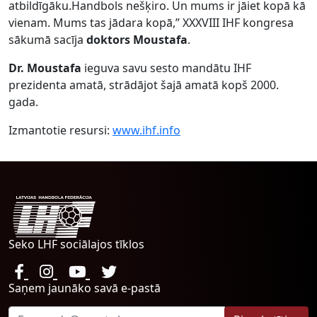
atbildīgāku.Handbols nešķiro. Un mums ir jāiet kopā kā
vienam. Mums tas jādara kopā,” XXXVIII IHF kongresa
sākumā sacīja
doktors Moustafa
.
Dr. Moustafa
ieguva savu sesto mandātu IHF
prezidenta amatā, strādājot šajā amatā kopš 2000.
gada.
Izmantotie resursi:
www.ihf.info
Seko LHF sociālajos tīklos
Saņem jaunāko savā e-pastā