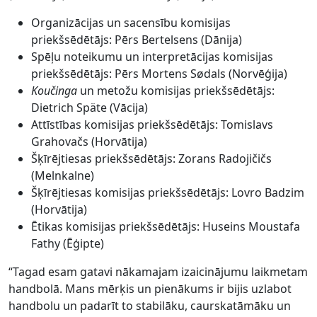
Organizācijas un sacensību komisijas
priekšsēdētājs: Pērs Bertelsens (Dānija)
Spēļu noteikumu un interpretācijas komisijas
priekšsēdētājs: Pērs Mortens Sødals (Norvēģija)
Koučinga
un metožu komisijas priekšsēdētājs:
Dietrich Späte (Vācija)
Attīstības komisijas priekšsēdētājs: Tomislavs
Grahovačs (Horvātija)
Šķīrējtiesas priekšsēdētājs: Zorans Radojičičs
(Melnkalne)
Šķīrējtiesas komisijas priekšsēdētājs: Lovro Badzim
(Horvātija)
Ētikas komisijas priekšsēdētājs: Huseins Moustafa
Fathy (Ēģipte)
“Tagad esam gatavi nākamajam izaicinājumu laikmetam
handbolā. Mans mērķis un pienākums ir bijis uzlabot
handbolu un padarīt to stabilāku, caurskatāmāku un