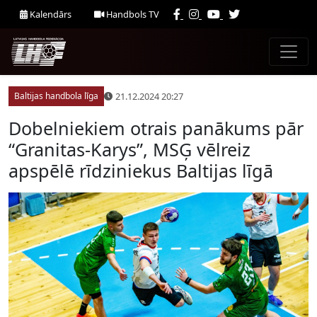
Kalendārs
Handbols TV
21.12.2024 20:27
Baltijas handbola līga
Dobelniekiem otrais panākums pār
“Granitas-Karys”, MSĢ vēlreiz
apspēlē rīdziniekus Baltijas līgā