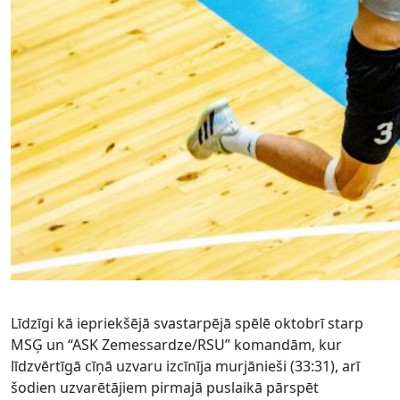
Līdzīgi kā iepriekšējā svastarpējā spēlē oktobrī starp
MSĢ un “ASK Zemessardze/RSU” komandām, kur
līdzvērtīgā cīņā uzvaru izcīnīja murjānieši (33:31), arī
šodien uzvarētājiem pirmajā puslaikā pārspēt