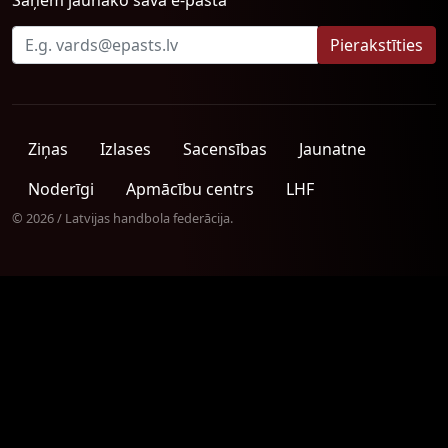
Saņem jaunāko savā e-pastā
Ziņas
Izlases
Sacensības
Jaunatne
Noderīgi
Apmācību centrs
LHF
© 2026 / Latvijas handbola federācija.