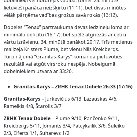
dobelnieki vēl noturējās vadībā, tomēr 23. minūtē
lietuvieši panāca neizšķirtu (11:11), bet divas minūtes
vēlāk pārņēma vadības grožus savā rokās (13:12).
Dobeles “Tenax” pārtraukumā devās iedzinēju lomā ar
minimālo deficītu (16:17), bet spēlē atgriezās ar četru
vārtu izrāvienu, 34. minūtē panākot 20:17. Trīs metienus
realizēja Kristers Plūme, bet vienu Nils Kreicbergs.
Turpinājumā “Granitas-Karys” komanda pietuvoties
rezultātā vai atgūt virsroku nespēja. Nobeigumā
dobelniekiem uzvara ar 33:26.
Granitas-Karys – ZRHK Tenax Dobele 26:33 (17:16)
Granitas-Karys
– Jurkevičius 6/13, Lazauskas 4/6,
Rameikis 4/8, Štarolis 3/7
ZRHK Tenax Dobele
– Plūme 9/10, Pančenko 9/11,
Kreicbergs 5/11, Jomants 3/4, Patcykailik 3/6, Šuleiko
2/3, Elferts 1/1, Suharevs 1/2