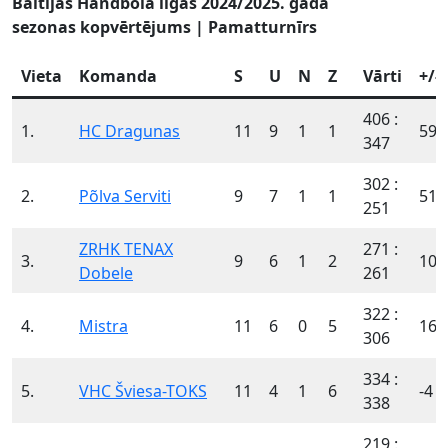
Baltijas Handbola līgas 2024/2025. gada
sezonas kopvērtējums | Pamatturnīrs
Vieta
Komanda
S
U
N
Z
Vārti
+/-
406 :
1.
HC Dragunas
11
9
1
1
59
347
302 :
2.
Põlva Serviti
9
7
1
1
51
251
ZRHK TENAX
271 :
3.
9
6
1
2
10
Dobele
261
322 :
4.
Mistra
11
6
0
5
16
306
334 :
5.
VHC Šviesa-TOKS
11
4
1
6
-4
338
219 :