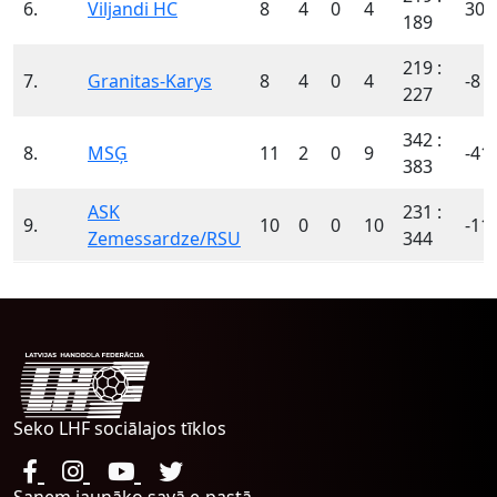
6.
Viljandi HC
8
4
0
4
30
189
219 :
7.
Granitas-Karys
8
4
0
4
-8
227
342 :
8.
MSĢ
11
2
0
9
-41
383
ASK
231 :
9.
10
0
0
10
-11
Zemessardze/RSU
344
Seko LHF sociālajos tīklos