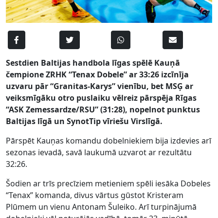
Sestdien Baltijas handbola līgas spēlē Kauņā
čempione ZRHK “Tenax Dobele” ar 33:26 izcīnīja
uzvaru pār “Granitas-Karys” vienību, bet MSĢ ar
veiksmīgāku otro puslaiku vēlreiz pārspēja Rīgas
“ASK Zemessardze/RSU” (31:28), nopelnot punktus
Baltijas līgā un SynotTip vīriešu Virslīgā.
Pārspēt Kauņas komandu dobelniekiem bija izdevies arī
sezonas ievadā, savā laukumā uzvarot ar rezultātu
32:26.
Šodien ar trīs precīziem metieniem spēli iesāka Dobeles
“Tenax” komanda, divus vārtus gūstot Kristeram
Plūmem un vienu Antonam Šuleiko. Arī turpinājumā