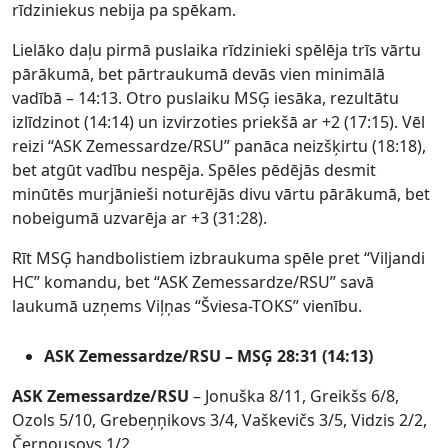
rīdziniekus nebija pa spēkam.
Lielāko daļu pirmā puslaika rīdzinieki spēlēja trīs vārtu
pārākumā, bet pārtraukumā devās vien minimālā
vadībā – 14:13. Otro puslaiku MSĢ iesāka, rezultātu
izlīdzinot (14:14) un izvirzoties priekšā ar +2 (17:15). Vēl
reizi “ASK Zemessardze/RSU” panāca neizšķirtu (18:18),
bet atgūt vadību nespēja. Spēles pēdējās desmit
minūtēs murjānieši noturējās divu vārtu pārākumā, bet
nobeigumā uzvarēja ar +3 (31:28).
Rīt MSĢ handbolistiem izbraukuma spēle pret “Viljandi
HC” komandu, bet “ASK Zemessardze/RSU” savā
laukumā uzņems Viļņas “Šviesa-TOKS” vienību.
ASK Zemessardze/RSU – MSĢ 28:31 (14:13)
ASK Zemessardze/RSU
– Jonuška 8/11, Greikšs 6/8,
Ozols 5/10, Grebeņņikovs 3/4, Vaškevičs 3/5, Vidzis 2/2,
Černousovs 1/2