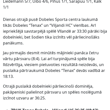
Liedemann 5/7, Uibo 4/6, Pihus 1/1, Sarapuu 1/1, Kalk
1/1
Dienas otrajā pusē Dobeles Sporta centra laukumā
tikās Dobeles “Tenax” un “Viljandi HC” vienības. Arī
iepriekšējā savstarpējā spēlē Vīlandē ar 33:30 pārāki bija
dobelnieki, bet šodien tika izcīnīts vēl pārliecinošāks
panākums.
Jau pirmajās desmit minūtēs mājinieki panāca četru
vārtu pārsvaru (8:4). Lai arī turpinājumā spēle bija
līdzvērtīga, viesiem pietuvoties rezultātā neizdevās, un
puslaika pārtraukumā Dobeles “Tenax” devās vadībā ar
18:13.
Otrajā puslaikā dobelnieki pārliecinoši dominēja,
pakāpeniski palielinot pārsvaru un spēles noslēgumā
izcīnot uzvaru ar 36:25.