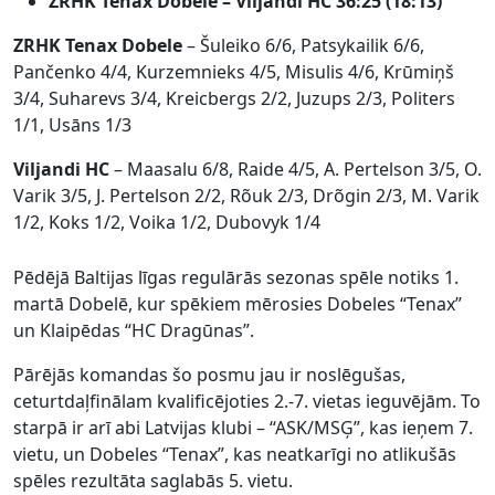
ZRHK Tenax Dobele –
Viljandi HC
36:25 (18:13)
ZRHK Tenax Dobele
– Šuleiko 6/6, Patsykailik 6/6,
Pančenko 4/4, Kurzemnieks 4/5, Misulis 4/6, Krūmiņš
3/4, Suharevs 3/4, Kreicbergs 2/2, Juzups 2/3, Politers
1/1, Usāns 1/3
Viljandi H
C
– Maasalu 6/8, Raide 4/5, A. Pertelson 3/5, O.
Varik 3/5, J. Pertelson 2/2, Rõuk 2/3, Drõgin 2/3, M. Varik
1/2, Koks 1/2, Voika 1/2, Dubovyk 1/4
Pēdējā Baltijas līgas regulārās sezonas spēle notiks 1.
martā Dobelē, kur spēkiem mērosies Dobeles “Tenax”
un Klaipēdas “HC Dragūnas”.
Pārējās komandas šo posmu jau ir noslēgušas,
ceturtdaļfinālam kvalificējoties 2.-7. vietas ieguvējām. To
starpā ir arī abi Latvijas klubi – “ASK/MSĢ”, kas ieņem 7.
vietu, un Dobeles “Tenax”, kas neatkarīgi no atlikušās
spēles rezultāta saglabās 5. vietu.