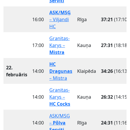
Serviti
ASK/MSĢ
16:00
– Viljandi
Rīga
37:21
(17:10)
HC
Granitas-
17:00
Karys –
Kauņa
27:31
(18:18)
Mistra
HC
22.
14:00
Dragunas
Klaipēda
34:26
(16:13)
februāris
– Mistra
Granitas-
14:00
Karys –
Kauņa
26:32
(14:15)
HC Cocks
ASK/MSĢ
14:00
–
Põlva
Rīga
24:31
(11:16)
Serviti