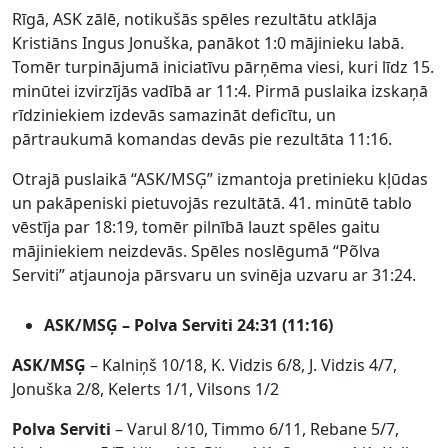
Rīgā, ASK zālē, notikušās spēles rezultātu atklāja
Kristiāns Ingus Jonuška, panākot 1:0 mājinieku labā.
Tomēr turpinājumā iniciatīvu pārņēma viesi, kuri līdz 15.
minūtei izvirzījās vadībā ar 11:4. Pirmā puslaika izskaņā
rīdziniekiem izdevās samazināt deficītu, un
pārtraukumā komandas devās pie rezultāta 11:16.
Otrajā puslaikā “ASK/MSĢ” izmantoja pretinieku kļūdas
un pakāpeniski pietuvojās rezultātā. 41. minūtē tablo
vēstīja par 18:19, tomēr pilnībā lauzt spēles gaitu
mājiniekiem neizdevās. Spēles noslēgumā “Põlva
Serviti” atjaunoja pārsvaru un svinēja uzvaru ar 31:24.
ASK/MSĢ –
Polva Serviti
24:31 (11:16)
ASK/MSĢ
– Kalniņš 10/18, K. Vidzis 6/8, J. Vidzis 4/7,
Jonuška 2/8, Kelerts 1/1, Vilsons 1/2
Polva Serviti
– Varul 8/10, Timmo 6/11, Rebane 5/7,