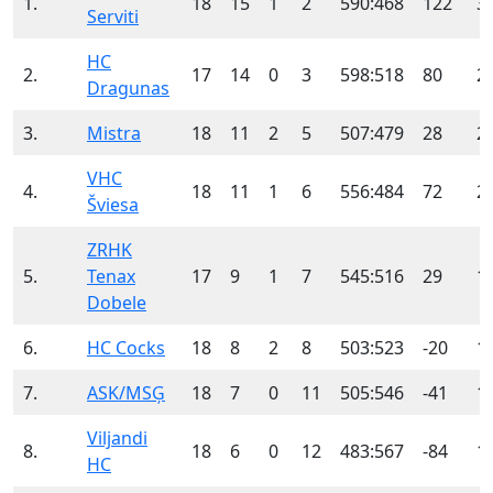
1.
18
15
1
2
590:468
122
3
Serviti
HC
2.
17
14
0
3
598:518
80
2
Dragunas
3.
Mistra
18
11
2
5
507:479
28
2
VHC
4.
18
11
1
6
556:484
72
2
Šviesa
ZRHK
5.
Tenax
17
9
1
7
545:516
29
1
Dobele
6.
HC Cocks
18
8
2
8
503:523
-20
1
7.
ASK/MSĢ
18
7
0
11
505:546
-41
1
Viljandi
8.
18
6
0
12
483:567
-84
1
HC