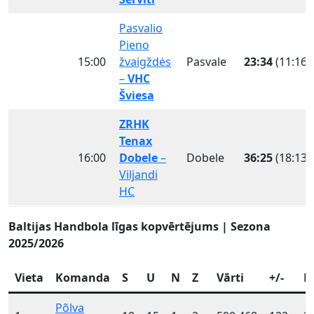
Pasvalio
Pieno
15:00
žvaigždės
Pasvale
23:34
(11:16)
–
VHC
Šviesa
ZRHK
Tenax
16:00
Dobele
–
Dobele
36:25
(18:13)
Viljandi
HC
Baltijas Handbola līgas kopvērtējums | Sezona
2025/2026
Vieta
Komanda
S
U
N
Z
Vārti
+/-
P
Põlva