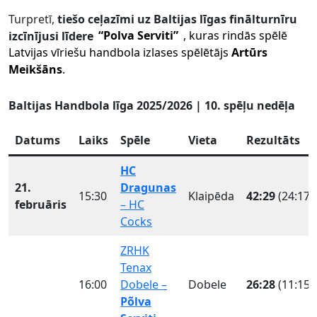
Turpretī,
tiešo ceļazīmi uz Baltijas līgas finālturnīru
izcīnījusi līdere
“Polva Serviti”
, kuras rindās spēlē
Latvijas vīriešu handbola izlases spēlētājs
Artūrs
Meikšāns
.
Baltijas Handbola līga 2025/2026 | 10. spēļu nedēļa
Datums
Laiks
Spēle
Vieta
Rezultāts
HC
21.
Dragunas
15:30
Klaipēda
42:29
(24:17)
februāris
– HC
Cocks
ZRHK
Tenax
16:00
Dobele –
Dobele
26:28
(11:15)
Põlva