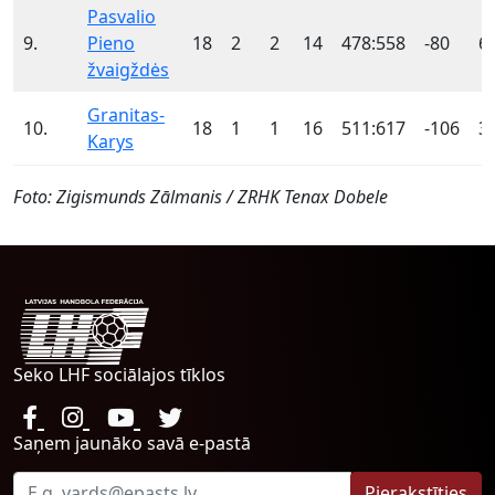
Pasvalio
9.
Pieno
18
2
2
14
478:558
-80
6
žvaigždės
Granitas-
10.
18
1
1
16
511:617
-106
3
Karys
Foto: Zigismunds Zālmanis / ZRHK Tenax Dobele
Seko LHF sociālajos tīklos
Saņem jaunāko savā e-pastā