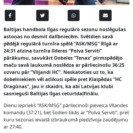
Baltijas handbola līgas regulāro sezonu noslēgušas
astoņas no desmit dalībniecēm. Svētdien savā
pēdējā regulārā turnīra spēlē “ASK/MSĢ” Rīgā ar
24:31 atzina turnīra līderes “Polva Serviti”
pārākumu, savukārt Dobeles “Tenax” pirmspēdējo
maču savā laukumā noslēdza ar pārliecinošu 36:25
uzvaru pār “Viljandi HC”. Neskatoties uz to, ka
dobelniekiem vēl atlikusi spēle pret Klaipēdas “HC
Dragūnas”, jau ir skaidrs, ka abi Latvijas klubi
sasnieguši Baltijas līgas ceturtdaļfinālu.
Dienu iepriekš “ASK/MSĢ” pārliecinoši pieveica Vīlandes
komandu (37:21), bet šodien tikās ar “Polva Serviti”, pret
kuru sezonas ievadā izbraukumā piedzīvoja zaudējumu
ar 27:40.