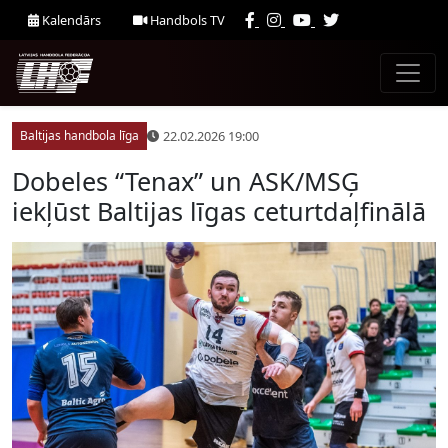
Kalendārs
Handbols TV
22.02.2026 19:00
Baltijas handbola līga
Dobeles “Tenax” un ASK/MSĢ
iekļūst Baltijas līgas ceturtdaļfinālā