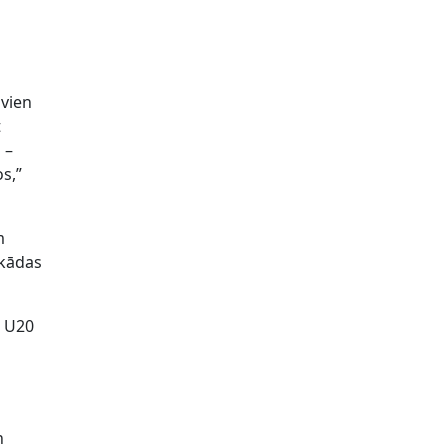
 vien
t
 –
os,”
m
 kādas
s U20
n