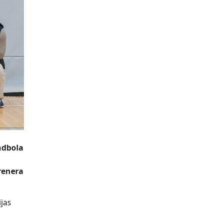
ndbola
renera
jas