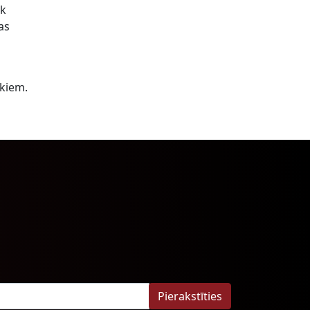
āk
kas
ekiem.