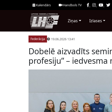
Kalendārs
Handbols TV
Ziņas
Izlases
19.06.2026 13:41
Federācija
Dobelē aizvadīts semin
profesiju” – iedvesma