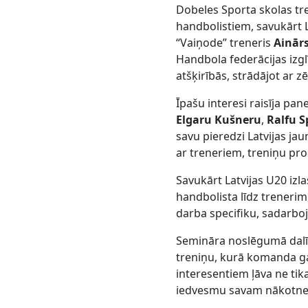
Dobeles Sporta skolas tr
handbolistiem, savukārt 
“Vaiņode” treneris
Ainārs
Handbola federācijas izg
atšķirībās, strādājot ar
Īpašu interesi raisīja pan
Elgaru Kušneru
,
Ralfu S
savu pieredzi Latvijas ja
ar treneriem, treniņu pr
Savukārt Latvijas U20 izl
handbolista līdz trenerim
darba specifiku, sadarbo
Semināra noslēgumā dalībn
treniņu, kurā komanda ga
interesentiem ļāva ne tika
iedvesmu savam nākotne