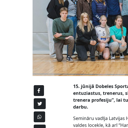
15. jūnijā Dobeles Spor
entuziastus, trenerus, 
trenera profesiju”, lai
darbu.
Semināru vadīja Latvijas
valdes locekle, kā arī “H