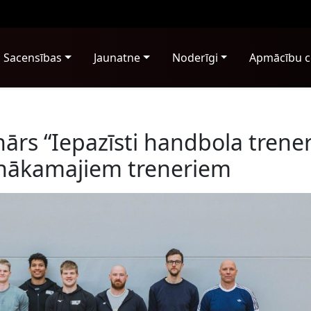
Sacensības
Jaunatne
Noderīgi
Apmācību c
ārs “Iepazīsti handbola trene
 nākamajiem treneriem