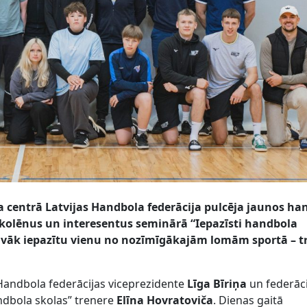
ta centrā Latvijas Handbola federācija pulcēja jaunos ha
skolēnus un interesentus seminārā “Iepazīsti handbola
 tuvāk iepazītu vienu no nozīmīgākajām lomām sportā – t
 Handbola federācijas viceprezidente
Līga Bīriņa
un federāci
andbola skolas” trenere
Elīna Hovratoviča
. Dienas gaitā