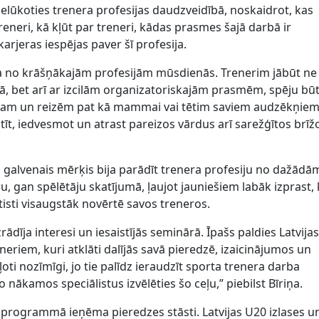
 ielūkoties trenera profesijas daudzveidībā, noskaidrot, kas
eneri, kā kļūt par treneri, kādas prasmes šajā darbā ir
rjeras iespējas paver šī profesija.
ena no krāšņākajām profesijām mūsdienās. Trenerim jābūt ne
ā, bet arī ar izcilām organizatoriskajām prasmēm, spēju bū
am un reizēm pat kā mammai vai tētim saviem audzēkņiem
tīt, iedvesmot un atrast pareizos vārdus arī sarežģītos brīž
 galvenais mērķis bija parādīt trenera profesiju no dažādā
, gan spēlētāju skatījumā, ļaujot jauniešiem labāk izprast,
tisti visaugstāk novērtē savos treneros.
izrādīja interesi un iesaistījās seminārā. Īpašs paldies Latvija
neriem, kuri atklāti dalījās savā pieredzē, izaicinājumos un
ļoti nozīmīgi, jo tie palīdz ieraudzīt sporta trenera darba
ākamos speciālistus izvēlēties šo ceļu,” piebilst Bīriņa.
programmā ieņēma pieredzes stāsti. Latvijas U20 izlases u