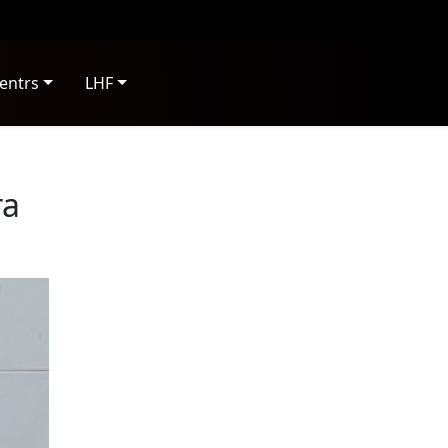
entrs
LHF
ra