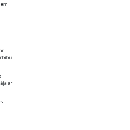
jiem
par
arbību
o
āja ar
es