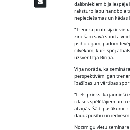
dalībniekiem bija iespēja
raksturo labu handbola tr
nepieciešamas un kādas ka
“Trenera profesija ir vi
zinošam savā sporta veid
psihologam, padomdevēj
cilvēkam, kurš spēj atbals
uzsver Līga Bīriņa.
Viņa norāda, ka semināra
perspektīvām, gan treneru
īpašības un vērtības spor
“Liels prieks, ka jaunieši 
izlases spēlētājiem un tre
atziņās. Šādi pasākumi ir 
daudzpusību un iedvesmo n
Nozīmīgu vietu semināra 