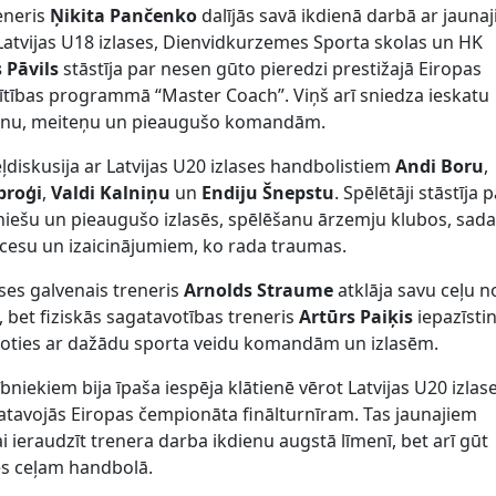
eneris
Ņikita Pančenko
dalījās savā ikdienā darbā ar jauna
Latvijas U18 izlases, Dienvidkurzemes Sporta skolas un HK
 Pāvils
stāstīja par nesen gūto pieredzi prestižajā Eiropas
lītības programmā “Master Coach”. Viņš arī sniedza ieskatu
 zēnu, meiteņu un pieaugušo komandām.
eļdiskusija ar Latvijas U20 izlases handbolistiem
Andi Boru
,
proģi
,
Valdi Kalniņu
un
Endiju Šnepstu
. Spēlētāji stāstīja 
uniešu un pieaugušo izlasēs, spēlēšanu ārzemju klubos, sad
ocesu un izaicinājumiem, ko rada traumas.
ases galvenais treneris
Arnolds Straume
atklāja savu ceļu n
, bet fiziskās sagatavotības treneris
Artūrs Paiķis
iepazīstin
joties ar dažādu sporta veidu komandām un izlasēm.
iekiem bija īpaša iespēja klātienē vērot Latvijas U20 izlas
tavojās Eiropas čempionāta finālturnīram. Tas jaunajiem
i ieraudzīt trenera darba ikdienu augstā līmenī, bet arī gūt
s ceļam handbolā.