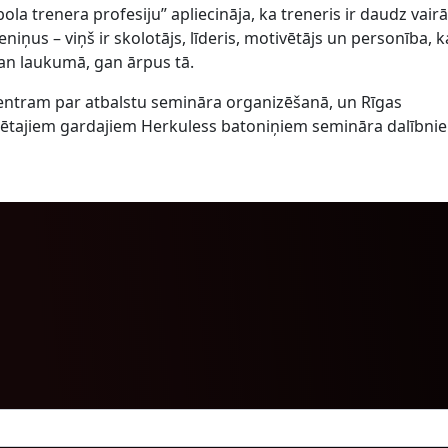
ola trenera profesiju” apliecināja, ka treneris ir daudz vair
eniņus – viņš ir skolotājs, līderis, motivētājs un personība, 
gan laukumā, gan ārpus tā.
entram par atbalstu semināra organizēšanā, un Rīgas
ētajiem gardajiem Herkuless batoniņiem semināra dalībni