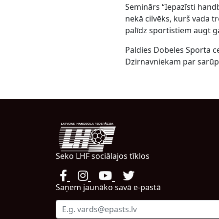
Seminārs “Iepazīsti handb
nekā cilvēks, kurš vada tr
palīdz sportistiem augt 
Paldies Dobeles Sporta c
Dzirnavniekam par sarūp
Seko LHF sociālajos tīklos
Saņem jaunāko savā e-pastā