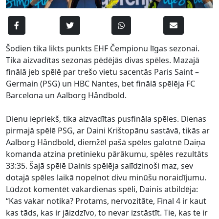
Šodien tika likts punkts EHF Čempionu līgas sezonai.
Tika aizvadītas sezonas pēdējās divas spēles. Mazajā
finālā jeb spēlē par trešo vietu sacentās Paris Saint –
Germain (PSG) un HBC Nantes, bet finālā spēlēja FC
Barcelona un Aalborg Håndbold.
Dienu iepriekš, tika aizvadītas pusfināla spēles. Dienas
pirmajā spēlē PSG, ar Daini Krištopānu sastāvā, tikās ar
Aalborg Håndbold, diemžēl pašā spēles galotnē Daiņa
komanda atzina pretinieku pārākumu, spēles rezultāts
33:35. Šajā spēlē Dainis spēlēja salīdzinoši maz, sev
dotajā spēles laikā nopelnot divu minūšu noraidījumu.
Lūdzot komentēt vakardienas spēli, Dainis atbildēja:
“Kas vakar notika? Protams, nervozitāte, Final 4 ir kaut
kas tāds, kas ir jāizdzīvo, to nevar izstāstīt. Tie, kas te ir