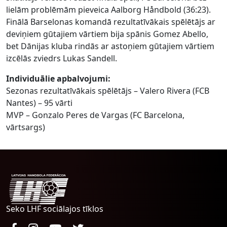
lielām problēmām pieveica Aalborg Håndbold (36:23).
Finālā Barselonas komandā rezultatīvākais spēlētājs ar
deviņiem gūtajiem vārtiem bija spānis Gomez Abello,
bet Dānijas kluba rindās ar astoņiem gūtajiem vārtiem
izcēlās zviedrs Lukas Sandell.
Individuālie apbalvojumi:
Sezonas rezultatīvākais spēlētājs – Valero Rivera (FCB
Nantes) – 95 vārti
MVP – Gonzalo Peres de Vargas (FC Barcelona,
vārtsargs)
Seko LHF sociālajos tīklos