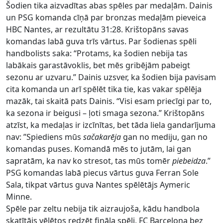
Šodien tika aizvadītas abas spēles par medaļām. Dainis
un PSG komanda cīņā par bronzas medaļām pieveica
HBC Nantes, ar rezultātu 31:28. Krištopāns savas
komandas labā guva trīs vārtus. Par šodienas spēli
handbolists saka: “Protams, ka šodien nebija tas
labākais garastāvoklis, bet mēs gribējām pabeigt
sezonu ar uzvaru.” Dainis uzsver, ka šodien bija pavisam
cita komanda un arī spēlēt tika tie, kas vakar spēlēja
mazāk, tai skaitā pats Dainis. “Visi esam priecīgi par to,
ka sezona ir beigusi – ļoti smaga sezona.” Krištopāns
atzīst, ka medaļas ir izcīnītas, bet tāda liela gandarījuma
nav: ”Spiediens mūs
sačakarēja
gan no mediju, gan no
komandas puses. Komandā mēs to jutām, lai gan
sapratām, ka nav ko stresot, tas mūs tomēr
piebeidza
.”
PSG komandas labā piecus vārtus guva Ferran Sole
Sala, tikpat vārtus guva Nantes spēlētājs Aymeric
Minne.
Spēle par zeltu nebija tik aizraujoša, kādu handbola
skatītājs vēlētos redzēt fināla spēli, FC Barcelona bez