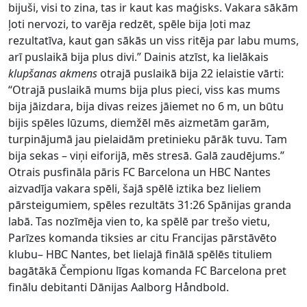
bijuši, visi to zina, tas ir kaut kas maģisks. Vakara sākām
ļoti nervozi, to varēja redzēt, spēle bija ļoti maz
rezultatīva, kaut gan sākās un viss ritēja par labu mums,
arī puslaikā bija plus divi.” Dainis atzīst, ka lielākais
klupšanas akmens
otrajā puslaikā bija 22 ielaistie vārti:
“Otrajā puslaikā mums bija plus pieci, viss kas mums
bija jāizdara, bija divas reizes jāiemet no 6 m, un būtu
bijis spēles lūzums, diemžēl mēs aizmetām garām,
turpinājumā jau pielaidām pretinieku pārāk tuvu. Tam
bija sekas – viņi eiforijā, mēs stresā. Galā zaudējums.”
Otrais pusfināla pāris FC Barcelona un HBC Nantes
aizvadīja vakara spēli, šajā spēlē iztika bez lieliem
pārsteigumiem, spēles rezultāts 31:26 Spānijas granda
labā. Tas nozīmēja vien to, ka spēlē par trešo vietu,
Parīzes komanda tiksies ar citu Francijas pārstāvēto
klubu– HBC Nantes, bet lielajā finālā spēlēs tituliem
bagātākā Čempionu līgas komanda FC Barcelona pret
finālu debitanti Dānijas Aalborg Håndbold.