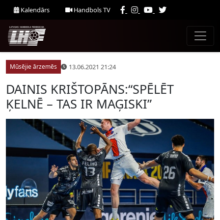
Kalendārs
Handbols TV
13.06.2021 21:24
Mūsējie ārzemēs
DAINIS KRIŠTOPĀNS:“SPĒLĒT
ĶELNĒ – TAS IR MAĢISKI”