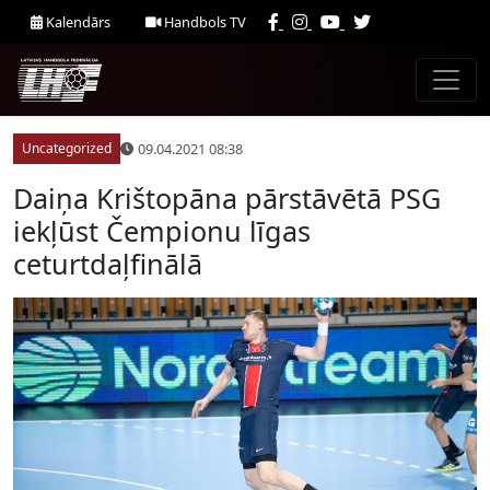
Kalendārs
Handbols TV
09.04.2021 08:38
Uncategorized
Daiņa Krištopāna pārstāvētā PSG
iekļūst Čempionu līgas
ceturtdaļfinālā