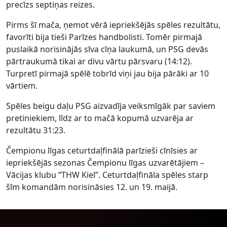
precīzs septiņas reizes.
Pirms šī mača, ņemot vērā iepriekšējās spēles rezultātu,
favorīti bija tieši Parīzes handbolisti. Tomēr pirmajā
puslaikā norisinājās sīva cīņa laukumā, un PSG devās
pārtraukumā tikai ar divu vārtu pārsvaru (14:12).
Turpretī pirmajā spēlē tobrīd viņi jau bija pārāki ar 10
vārtiem.
Spēles beigu daļu PSG aizvadīja veiksmīgāk par saviem
pretiniekiem, līdz ar to mačā kopumā uzvarēja ar
rezultātu 31:23.
Čempionu līgas ceturtdaļfinālā parīzieši cīnīsies ar
iepriekšējās sezonas Čempionu līgas uzvarētājiem –
Vācijas klubu “THW Kiel”. Ceturtdaļfināla spēles starp
šīm komandām norisināsies 12. un 19. maijā.