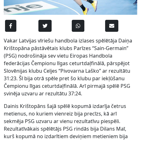
Vakar Latvijas vīriešu handbola izlases spēlētāja Daiņa
Krištopāna pāstāvētais klubs Parīzes “Sain-Germain”
(PSG) nodrošināja sev vietu Eiropas Handbola
federācijas Čempionu līgas ceturtdaļfinālā, pārspējot
Slovēnijas klubu Celjes “Pivovarna Laško” ar rezultātu
31:23. Šī bija otrā spēle pret šo klubu par iekļūšanu
Čempionu līgas ceturtdaļfinālā. Arī pirmajā spēlē PSG
svinēja uzvaru ar rezultātu 37:24.
Dainis Krištopāns šajā spēlē kopumā izdarīja četrus
metienus, no kuriem vienreiz bija precīzs, kā arī
sekmēja PSG uzvaru ar vienu rezultatīvu piespēli.
Rezultatīvākais spēlētājs PSG rindās bija Dilans Maī,
kurš kopumā no izdarītiem deviņiem metieniem bija