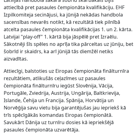
Latvijas handbola sakarā šobrīd skarbākais bijis
attiecībā pret pasaules čempionāta kvalifikāciju. EHF
Izpilkomiteja secinājusi, ka jūnijā nekādas handbola
sacensības nevarēs notikt, kā rezultātā tiek pilnībā
atcelta pasaules čempionāta kvalifikācijas 1. un 2. kārta.
Latvijai "play-off" 1. kārtā bija jāspēlē pret Izraēlu.
Sākotnēji šīs spēles no aprīļa tika pārceltas uz jūniju, bet
šobrīd ir skaidrs, ka arī jūnijā tās diemžēl netiks
aizvadītas.
Attiecīgi, balstoties uz Eiropas čempionāta finālturnīra
rezultātiem, atlikušās ceļazīmes uz pasaules
čempionāta finālturnīru iegūst Slovēnija, Vācija,
Portugāle, Zviedrija, Austrija, Ungārija, Baltkrievija,
Islande, Čehija un Francija. Spānija, Horvātija un
Norvēģija savu vietu bija garantējušas jau iepriekš kā
trīs spēcīgākās komandas Eiropas čempionātā.
Savukārt Dānija uz turnīru dosies kā iepriekšējā
pasaules čempionāta uzvarētāja.