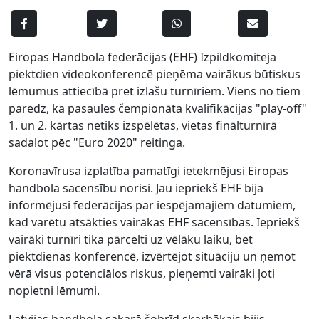
Eiropas Handbola federācijas (EHF) Izpildkomiteja
piektdien videokonferencē pieņēma vairākus būtiskus
lēmumus attiecībā pret izlašu turnīriem. Viens no tiem
paredz, ka pasaules čempionāta kvalifikācijas "play-off"
1. un 2. kārtas netiks izspēlētas, vietas finālturnīrā
sadalot pēc "Euro 2020" reitinga.
Koronavīrusa izplatība pamatīgi ietekmējusi Eiropas
handbola sacensību norisi. Jau iepriekš EHF bija
informējusi federācijas par iespējamajiem datumiem,
kad varētu atsākties vairākas EHF sacensības. Iepriekš
vairāki turnīri tika pārcelti uz vēlāku laiku, bet
piektdienas konferencē, izvērtējot situāciju un ņemot
vērā visus potenciālos riskus, pieņemti vairāki ļoti
nopietni lēmumi.