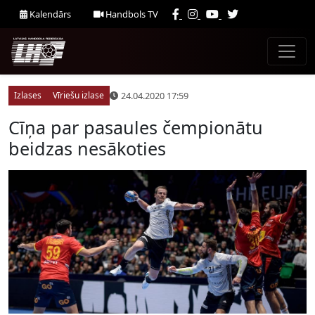
Kalendārs
Handbols TV
24.04.2020 17:59
Izlases
Vīriešu izlase
Cīņa par pasaules čempionātu
beidzas nesākoties