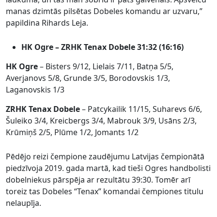
manas dzimtās pilsētas Dobeles komandu ar uzvaru,”
papildina Rihards Leja.
HK Ogre – ZRHK Tenax Dobele 31:32 (16:16)
HK Ogre
– Bisters 9/12, Lielais 7/11, Batņa 5/5,
Averjanovs 5/8, Grunde 3/5, Borodovskis 1/3,
Laganovskis 1/3
ZRHK Tenax Dobele
– Patcykailik 11/15, Suharevs 6/6,
Šuleiko 3/4, Kreicbergs 3/4, Mabrouk 3/9, Usāns 2/3,
Krūmiņš 2/5, Plūme 1/2, Jomants 1/2
Pēdējo reizi čempione zaudējumu Latvijas čempionātā
piedzīvoja 2019. gada martā, kad tieši Ogres handbolisti
dobelniekus pārspēja ar rezultātu 39:30. Tomēr arī
toreiz tas Dobeles “Tenax” komandai čempiones titulu
nelaupīja.