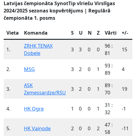
Latvijas čempionāta SynotTip vīriešu Virslīgas
2024/2025 sezonas kopvērtējums | Regulārā
čempionāta 1. posms
Vieta
Komanda
S
U
N
Z
Vārti
+/-
ZRHK TENAX
96 :
1.
3
3
0
0
15
Dobele
81
93 :
2.
MSĢ
3
2
0
1
4
89
ASK
89 :
3.
3
2
0
1
19
Zemessardze/RSU
70
31 :
4.
HK Ogre
1
0
0
1
-1
32
47 :
5.
HK Vaiņode
2
0
0
2
-11
58