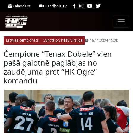
Kalendārs
Handbols TV
16.11.2024 15:20
Latvijas čempionāts
SynotTip vīriešu Virslīga
Čempione “Tenax Dobele” vien
pašā galotnē paglābjas no
zaudējuma pret “HK Ogre”
komandu