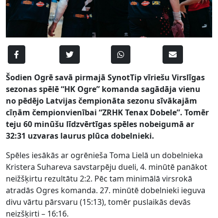
Šodien Ogrē savā pirmajā SynotTip vīriešu Virslīgas
sezonas spēlē “HK Ogre” komanda sagādāja vienu
no pēdējo Latvijas čempionāta sezonu sīvākajām
cīņām čempionvienībai “ZRHK Tenax Dobele”. Tomēr
teju 60 minūšu līdzvērtīgas spēles nobeigumā ar
32:31
uzvaras laurus
plūca dobelnieki.
Spēles iesākās ar ogrēnieša Toma Lielā un dobelnieka
Kristera Suhareva savstarpēju dueli, 4. minūtē panākot
neižšķirtu rezultātu 2:2. Pēc tam minimālā virsrokā
atradās Ogres komanda. 27. minūtē dobelnieki ieguva
divu vārtu pārsvaru (15:13), tomēr puslaikās devās
neizšķirti – 16:16.