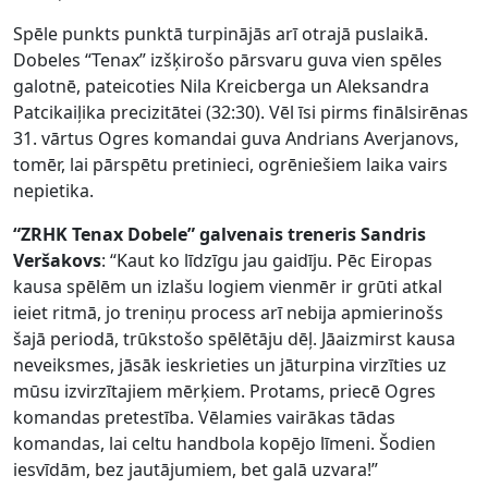
Spēle punkts punktā turpinājās arī otrajā puslaikā.
Dobeles “Tenax” izšķirošo pārsvaru guva vien spēles
galotnē, pateicoties Nila Kreicberga un Aleksandra
Patcikaiļika precizitātei (32:30). Vēl īsi pirms finālsirēnas
31. vārtus Ogres komandai guva Andrians Averjanovs,
tomēr, lai pārspētu pretinieci, ogrēniešiem laika vairs
nepietika.
“ZRHK Tenax Dobele” galvenais treneris Sandris
Veršakovs
: “Kaut ko līdzīgu jau gaidīju. Pēc Eiropas
kausa spēlēm un izlašu logiem vienmēr ir grūti atkal
ieiet ritmā, jo treniņu process arī nebija apmierinošs
šajā periodā, trūkstošo spēlētāju dēļ. Jāaizmirst kausa
neveiksmes, jāsāk ieskrieties un jāturpina virzīties uz
mūsu izvirzītajiem mērķiem. Protams, priecē Ogres
komandas pretestība. Vēlamies vairākas tādas
komandas, lai celtu handbola kopējo līmeni. Šodien
iesvīdām, bez jautājumiem, bet galā uzvara!”