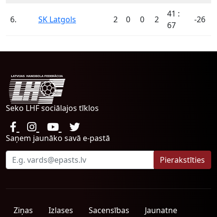
41 :
6.
SK Latgols
2
0
0
2
-26
67
Seko LHF sociālajos tīklos
Saņem jaunāko savā e-pastā
Ziņas
Izlases
Sacensības
Jaunatne