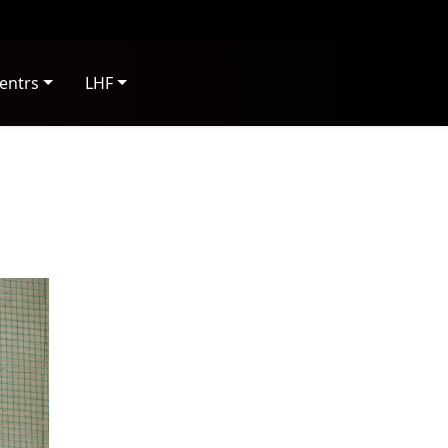
entrs
LHF