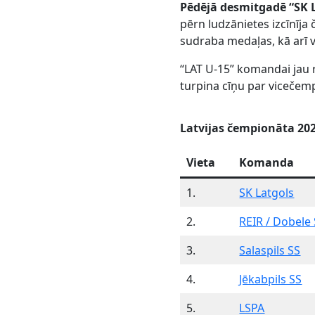
Pēdējā desmitgadē “SK 
pērn ludzānietes izcīnīja 
sudraba medaļas, kā arī v
“LAT U-15” komandai jau r
turpina cīņu par vicečem
Latvijas čempionāta 202
Vieta
Komanda
1.
SK Latgols
2.
REIR / Dobele
3.
Salaspils SS
4.
Jēkabpils SS
5.
LSPA