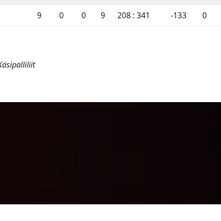
9
0
0
9
208 : 341
-133
0
sipalliliit