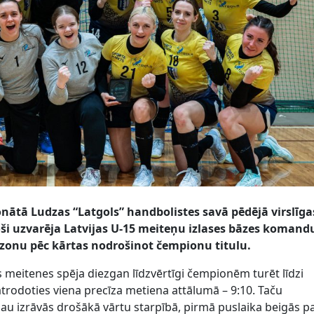
nātā Ludzas “Latgols” handbolistes savā pēdējā virslīga
oši uzvarēja Latvijas U-15 meiteņu izlases bāzes komand
sezonu pēc kārtas nodrošinot čempionu titulu.
s meitenes spēja diezgan līdzvērtīgi čempionēm turēt līdzi
 atrodoties viena precīza metiena attālumā – 9:10. Taču
jau izrāvās drošākā vārtu starpībā, pirmā puslaika beigās 