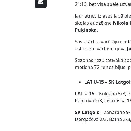
21:13, bet visā spēlē uzva
Jaunatnes izlases labā p
skolas audzēkne
Nikola
Puķinska
.
Savukārt uzvarētāju rind
astoņiem vārtiem guva
J
Sezonas rezultatīvākā sp
metienā 72 reizes bijusi 
LAT U-15 – SK Latgol
LAT U-15
– Kukjana 5/8, P
Paņkova 2/3, Leščinska 1/
SK Latgols
– Zaharāne 9/1
Dergačeva 2/3, Batņa 2/3,