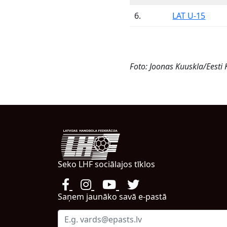
6.
LAT U-15
Foto: Joonas Kuuskla/Eesti Kä
Seko LHF sociālajos tīklos
Saņem jaunāko savā e-pastā