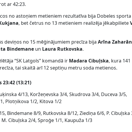
rot ar 42:23.
iecos no astoņiem metieniem rezultatīva bija Dobeles sporta
 Kukjana
, bet četrus no 13 metieniem realizēja jēkabpiliete
ās deviņos no 15 mēģinājumiem precīza bija
Arīna Zaharā
uta Bindemane
un
Laura Rutkovska
.
ēlētāja “SK Latgols” komandā ir
Madara Cibuļska
, kura 141
precīza, tai skaitā arī 12 septiņu metru soda metienos.
s 23:42 (13:21)
uķinska 4/13, Koržeņevska 3/4, Skudrova 3/4, Duceva 3/5,
1, Plotņikova 1/2, Kitova 1/2
5, Bindemane 8/9, Rutkovska 8/12, Ziediņa 6/6, P. Cibuļska 
 M. Cibuļska 2/4, Sproģe 1/1, Kaupuža 1/3