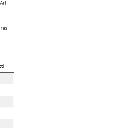
 Arī
uras
ti