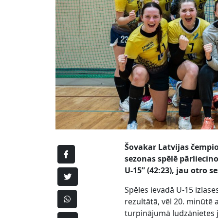
Šovakar Latvijas čempio
sezonas spēlē pārliecin
U-15” (42:23), jau otro 
Spēles ievadā U-15 izlase
rezultātā, vēl 20. minūtē
turpinājumā ludzānietes 