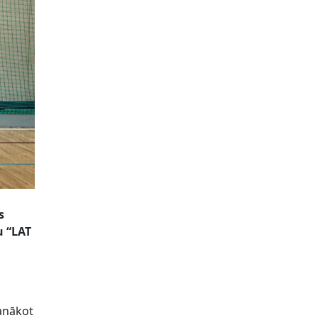
s
u “LAT
panākot