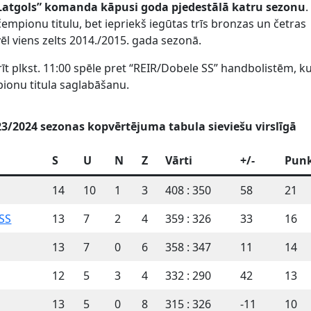
Latgols” komanda kāpusi goda pjedestālā katru sezonu
.
čempionu titulu, bet iepriekš iegūtas trīs bronzas un četras
ēl viens zelts 2014./2015. gada sezonā.
īt plkst. 11:00 spēle pret “REIR/Dobele SS” handbolistēm, k
pionu titula saglabāšanu.
3/2024 sezonas kopvērtējuma tabula sieviešu virslīgā
S
U
N
Z
Vārti
+/-
Punk
14
10
1
3
408 : 350
58
21
 SS
13
7
2
4
359 : 326
33
16
13
7
0
6
358 : 347
11
14
12
5
3
4
332 : 290
42
13
13
5
0
8
315 : 326
-11
10