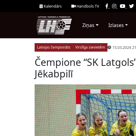
Kalendārs
Handbols TV
Ziņas
Izlases
15.03.2024 21
Latvijas čempionāts
Virslīga sievietēm
Čempione “SK Latgols”
Jēkabpilī