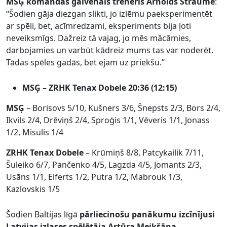
MSĢ komandas galvenais treneris Arnolds Straume
:
“Šodien gāja diezgan slikti, jo izlēmu paeksperimentēt
ar spēli, bet, acīmredzami, eksperiments bija ļoti
neveiksmīgs. Dažreiz tā vajag, jo mēs mācāmies,
darbojamies un varbūt kādreiz mums tas var noderēt.
Tādas spēles gadās, bet ejam uz priekšu.”
MSĢ – ZRHK Tenax Dobele 20:36 (12:15)
MSĢ
– Borisovs 5/10, Kušners 3/6, Šnepsts 2/3, Bors 2/4,
Ikvils 2/4, Drēviņš 2/4, Sproģis 1/1, Vēveris 1/1, Jonass
1/2, Misulis 1/4
ZRHK Tenax Dobele
– Krūmiņš 8/8, Patcykailik 7/11,
Šuleiko 6/7, Pančenko 4/5, Lagzda 4/5, Jomants 2/3,
Usāns 1/1, Elferts 1/2, Putra 1/2, Mabrouk 1/3,
Kazlovskis 1/5
Šodien Baltijas līgā
pārliecinošu panākumu izcīnījusi
Latvijas izlases spēlētāja Artūra Meikšāna