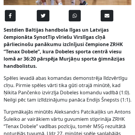
Sestdien Baltijas handbola līgas un Latvijas
čempionāta SynotTip vīriešu Virslīgas cīņā
pārliecinošu panākumu izcīnījusi čempione ZRHK
“Tenax Dobele”, kura Dobeles sporta centrā viesu
lomā ar 36:20 pārspēja Murjāņu sporta ģimnāzijas
handbolistus.
Spēles ievadā abas komandas demonstrēja līdzvērtīgu
cīņu. Pirmie spēles vārti tika gūti otrajā minūtē, kad
Ņikita Pančenko izvirzīja Dobeles komandu vadībā (1:0).
Neilgi pēc tam izlīdzinājumu panāca Endijs Šnepsts (1:1).
Turpmākajās minūtēs Aleksandrs Patcikaiļiks un Antons
Šuleiko ar vairākiem vārtu guvumiem stiprināja ZRHK
“Tenax Dobele” vadības pozīciju, tomēr MSĢ rezultātā
noturējās tuvumā. Līdz 27. minūtei spēle saglabājās