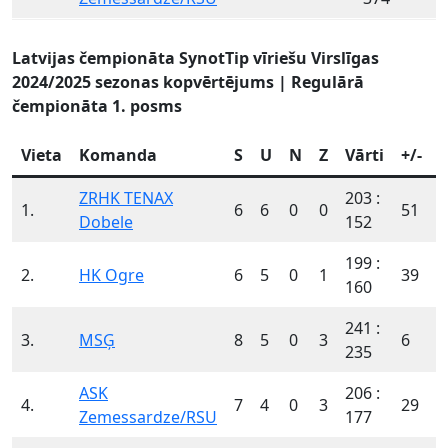
Latvijas čempionāta SynotTip vīriešu Virslīgas
2024/2025 sezonas kopvērtējums | Regulārā
čempionāta 1. posms
Vieta
Komanda
S
U
N
Z
Vārti
+/-
ZRHK TENAX
203 :
1.
6
6
0
0
51
Dobele
152
199 :
2.
HK Ogre
6
5
0
1
39
160
241 :
3.
MSĢ
8
5
0
3
6
235
ASK
206 :
4.
7
4
0
3
29
Zemessardze/RSU
177