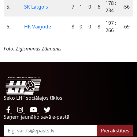
178 :
5.
SK Latgols
7
1
0
6
-56
234
197 :
6.
HK Vaiņode
8
0
0
8
-69
266
Foto: Zigismunds Zālmanis
Seko LHF sociālajos tīklos
Saņem jaunāko savā e-pastā