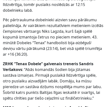
līdzvērtīga, tomēr puslaiks noslēdzās ar 12:15
dobelnieku labā.
Pēc pārtraukuma dobelnieki aizvien savu pārākumu
palielināja. Ar vairākiem rezultatīviem metieniem izcēlās
čempiones vārtsargs Niks Lagzda, kurš šajā spēlē
kopumā izmantoja četrus no pieciem metieniem. 43.
minūtē Dobeles “Tenax” handbolisti bija
aizbēguši
deviņu vārtu pārākumā (23:14), bet visā spēlē triumfēja
ar +16 (36:20).
ZRHK “Tenax Dobele” galvenais treneris Sandris
Veršakovs
: “Abās komandās šodien bija jūtamas
sastāva izmaiņas. Pirmajā puslaikā līdzvērtīga spēle,
otro puslaiku aizvadījām labāk. Domāju, ka mūsu
pieredze un sastāva dziļums nospēlēja mums par labu.
Šobrīd katrs punkts Baltijas līgas ieskaitē ir svarīgs, lai
spētu cīnīties par tiešo ceļazīmi uz finālčetrinieku.”