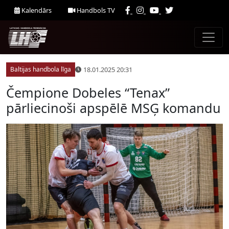
Kalendārs
Handbols TV
18.01.2025 20:31
Baltijas handbola līga
Čempione Dobeles “Tenax”
pārliecinoši apspēlē MSĢ komandu