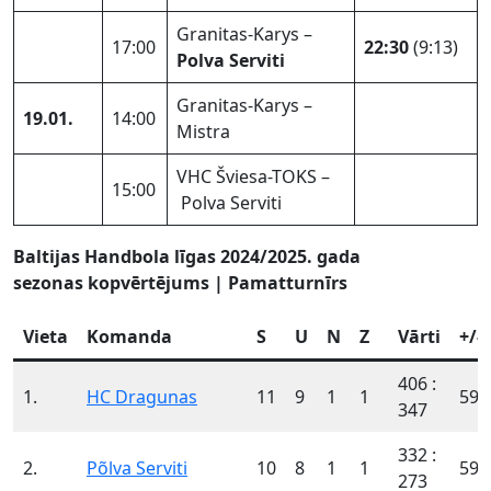
Granitas-Karys –
17:00
22:30
(9:13)
Polva Serviti
Granitas-Karys –
19.01.
14:00
Mistra
VHC Šviesa-TOKS –
15:00
Polva Serviti
Baltijas Handbola līgas 2024/2025. gada
sezonas kopvērtējums | Pamatturnīrs
Vieta
Komanda
S
U
N
Z
Vārti
+/-
406 :
1.
HC Dragunas
11
9
1
1
59
347
332 :
2.
Põlva Serviti
10
8
1
1
59
273