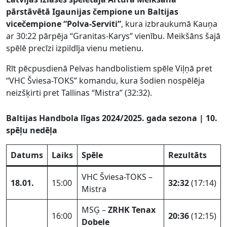
pārstāvētā Igaunijas čempione un Baltijas
vicečempione “Polva-Serviti”
, kura izbraukumā Kauņa
ar 30:22 pārpēja “Granitas-Karys” vienību. Meikšāns šajā
spēlē precīzi izpildīja vienu metienu.
Rīt pēcpusdienā Pelvas handbolistiem spēle Viļņā pret
“VHC Šviesa-TOKS” komandu, kura šodien nospēlēja
neizšķirti pret Tallinas “Mistra” (32:32).
Baltijas Handbola līgas 2024/2025. gada sezona | 10.
spēļu nedēļa
Datums
Laiks
Spēle
Rezultāts
VHC Šviesa-TOKS –
18.01.
15:00
32:32
(17:14)
Mistra
MSĢ –
ZRHK Tenax
16:00
20:36
(12:15)
Dobele