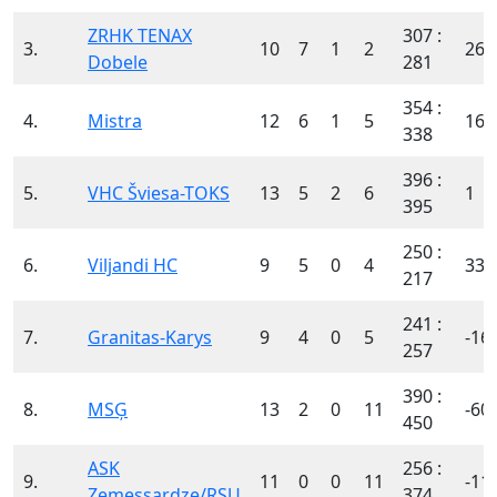
ZRHK TENAX
307 :
3.
10
7
1
2
26
Dobele
281
354 :
4.
Mistra
12
6
1
5
16
338
396 :
5.
VHC Šviesa-TOKS
13
5
2
6
1
395
250 :
6.
Viljandi HC
9
5
0
4
33
217
241 :
7.
Granitas-Karys
9
4
0
5
-16
257
390 :
8.
MSĢ
13
2
0
11
-60
450
ASK
256 :
9.
11
0
0
11
-11
Zemessardze/RSU
374