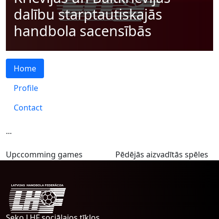
dalību starptautiskajās
handbola sacensībās
Home
Profile
Contact
...
Upccomming games
Pēdējās aizvadītās spēles
Seko LHF sociālajos tīklos