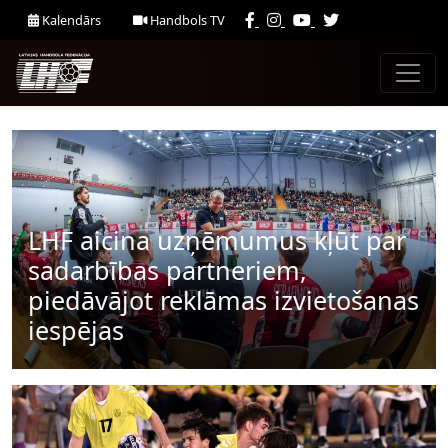
Kalendārs
Handbols TV
LHF aicina uzņēmumus kļūt par
sadarbības partneriem,
piedāvājot reklāmas izvietošanas
iespējas