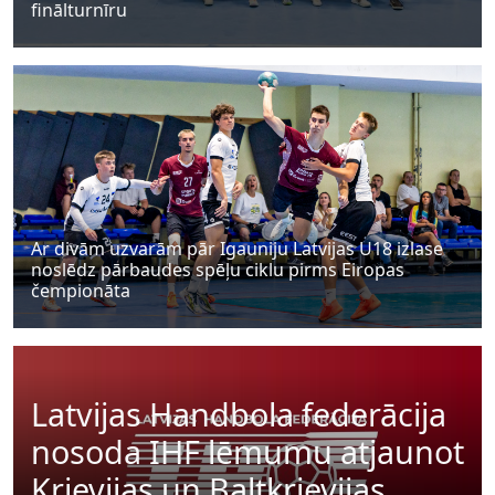
finālturnīru
Ar divām uzvarām pār Igauniju Latvijas U18 izlase
noslēdz pārbaudes spēļu ciklu pirms Eiropas
čempionāta
Latvijas Handbola federācija
nosoda IHF lēmumu atjaunot
Krievijas un Baltkrievijas