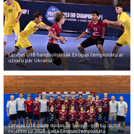
Latvijas U18 handbolisti sāk Eiropas čempionātu ar
uzvaru pār Ukrainu
Latvijas U18 izlase dodas uz Skopji – mērķis izcīnīt
ceļazīmi uz 2028. gada Eiropas čempionāta