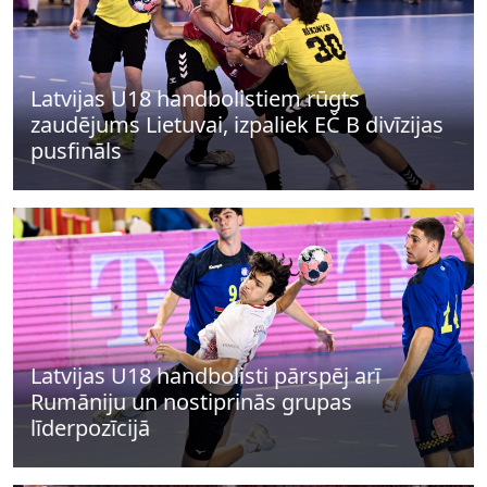
Latvijas U18 handbolistiem rūgts
zaudējums Lietuvai, izpaliek EČ B divīzijas
pusfināls
Latvijas U18 handbolisti pārspēj arī
Rumāniju un nostiprinās grupas
līderpozīcijā