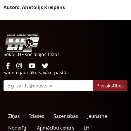
Autors: Anatolijs Kreipāns
Seko LHF sociālajos tīklos
Saņem jaunāko savā e-pastā
Ziņas
Izlases
Sacensības
Jaunatne
Noderīgi
Apmācību centrs
LHF