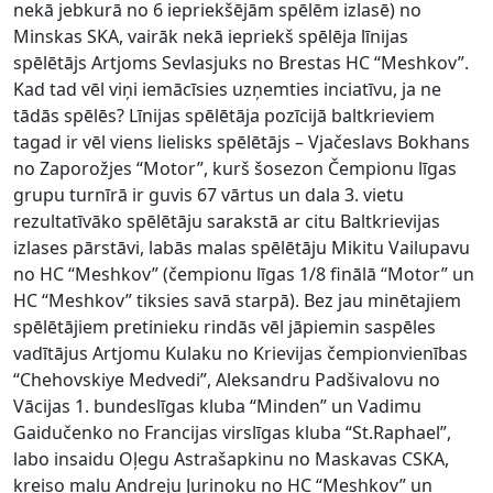
nekā jebkurā no 6 iepriekšējām spēlēm izlasē) no
Minskas SKA, vairāk nekā iepriekš spēlēja līnijas
spēlētājs Artjoms Sevlasjuks no Brestas HC “Meshkov”.
Kad tad vēl viņi iemācīsies uzņemties inciatīvu, ja ne
tādās spēlēs? Līnijas spēlētāja pozīcijā baltkrieviem
tagad ir vēl viens lielisks spēlētājs – Vjačeslavs Bokhans
no Zaporožjes “Motor”, kurš šosezon Čempionu līgas
grupu turnīrā ir guvis 67 vārtus un dala 3. vietu
rezultatīvāko spēlētāju sarakstā ar citu Baltkrievijas
izlases pārstāvi, labās malas spēlētāju Mikitu Vailupavu
no HC “Meshkov” (čempionu līgas 1/8 finālā “Motor” un
HC “Meshkov” tiksies savā starpā). Bez jau minētajiem
spēlētājiem pretinieku rindās vēl jāpiemin saspēles
vadītājus Artjomu Kulaku no Krievijas čempionvienības
“Chehovskiye Medvedi”, Aleksandru Padšivalovu no
Vācijas 1. bundeslīgas kluba “Minden” un Vadimu
Gaidučenko no Francijas virslīgas kluba “St.Raphael”,
labo insaidu Oļegu Astrašapkinu no Maskavas CSKA,
kreiso malu Andreju Jurinoku no HC “Meshkov” un