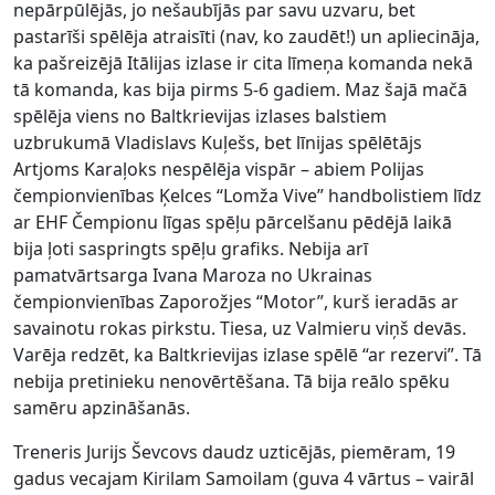
nepārpūlējās, jo nešaubījās par savu uzvaru, bet
pastarīši spēlēja atraisīti (nav, ko zaudēt!) un apliecināja,
ka pašreizējā Itālijas izlase ir cita līmeņa komanda nekā
tā komanda, kas bija pirms 5-6 gadiem. Maz šajā mačā
spēlēja viens no Baltkrievijas izlases balstiem
uzbrukumā Vladislavs Kuļešs, bet līnijas spēlētājs
Artjoms Karaļoks nespēlēja vispār – abiem Polijas
čempionvienības Ķelces “Lomža Vive” handbolistiem līdz
ar EHF Čempionu līgas spēļu pārcelšanu pēdējā laikā
bija ļoti saspringts spēļu grafiks. Nebija arī
pamatvārtsarga Ivana Maroza no Ukrainas
čempionvienības Zaporožjes “Motor”, kurš ieradās ar
savainotu rokas pirkstu. Tiesa, uz Valmieru viņš devās.
Varēja redzēt, ka Baltkrievijas izlase spēlē “ar rezervi”. Tā
nebija pretinieku nenovērtēšana. Tā bija reālo spēku
samēru apzināšanās.
Treneris Jurijs Ševcovs daudz uzticējās, piemēram, 19
gadus vecajam Kirilam Samoilam (guva 4 vārtus – vairāl