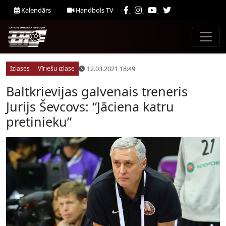
Kalendārs
Handbols TV
12.03.2021 18:49
Izlases
Vīriešu izlase
Baltkrievijas galvenais treneris
Jurijs Ševcovs: “Jāciena katru
pretinieku”