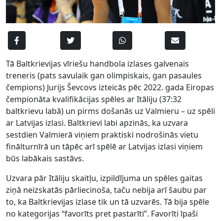
Tā Baltkrievijas vīriešu handbola izlases galvenais
treneris (pats savulaik gan olimpiskais, gan pasaules
čempions) Jurijs Ševcovs izteicās pēc 2022. gada Eiropas
čempionāta kvalifikācijas spēles ar Itāliju (37:32
baltkrievu labā) un pirms došanās uz Valmieru – uz spēli
ar Latvijas izlasi. Baltkrievi labi apzinās, ka uzvara
sestdien Valmierā viņiem praktiski nodrošinās vietu
finālturnīrā un tāpēc arī spēlē ar Latvijas izlasi viņiem
būs labākais sastāvs.
Uzvara pār Itāliju skaitļu, izpildījuma un spēles gaitas
ziņā neizskatās pārliecinoša, taču nebija arī šaubu par
to, ka Baltkrievijas izlase tik un tā uzvarēs. Tā bija spēle
no kategorijas “favorīts pret pastarīti”. Favorīti īpaši