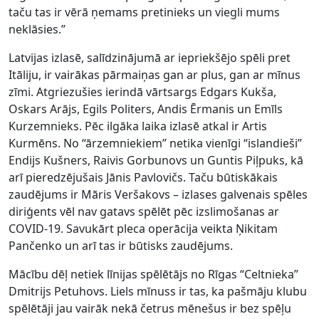
taču tas ir vērā ņemams pretinieks un viegli mums
neklāsies.”
Latvijas izlasē, salīdzinājumā ar iepriekšējo spēli pret
Itāliju, ir vairākas pārmaiņas gan ar plus, gan ar mīnus
zīmi. Atgriezušies ierindā vārtsargs Edgars Kukša,
Oskars Arājs, Egils Politers, Andis Ērmanis un Emīls
Kurzemnieks. Pēc ilgāka laika izlasē atkal ir Artis
Kurmēns. No “ārzemniekiem” netika vienīgi “islandieši”
Endijs Kušners, Raivis Gorbunovs un Guntis Piļpuks, kā
arī pieredzējušais Jānis Pavlovičs. Taču būtiskākais
zaudējums ir Māris Veršakovs – izlases galvenais spēles
diriģents vēl nav gatavs spēlēt pēc izslimošanas ar
COVID-19. Savukārt pleca operācija veikta Ņikitam
Pančenko un arī tas ir būtisks zaudējums.
Mācību dēļ netiek līnijas spēlētājs no Rīgas “Celtnieka”
Dmitrijs Petuhovs. Liels mīnuss ir tas, ka pašmāju klubu
spēlētāji jau vairāk nekā četrus mēnešus ir bez spēļu