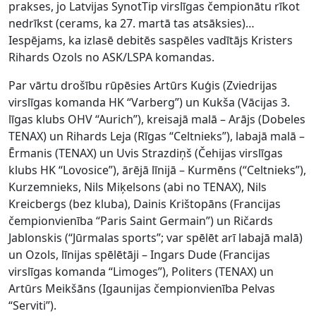
prakses, jo Latvijas SynotTip virslīgas čempionātu rīkot
nedrīkst (cerams, ka 27. martā tas atsāksies)…
Iespējams, ka izlasē debitēs saspēles vadītājs Kristers
Rihards Ozols no ASK/LSPA komandas.
Par vārtu drošību rūpēsies Artūrs Kuģis (Zviedrijas
virslīgas komanda HK “Varberg”) un Kukša (Vācijas 3.
līgas klubs OHV “Aurich”), kreisajā malā – Arājs (Dobeles
TENAX) un Rihards Leja (Rīgas “Celtnieks”), labajā malā –
Ērmanis (TENAX) un Uvis Strazdiņš (Čehijas virslīgas
klubs HK “Lovosice”), ārējā līnijā – Kurmēns (“Celtnieks”),
Kurzemnieks, Nils Miķelsons (abi no TENAX), Nils
Kreicbergs (bez kluba), Dainis Krištopāns (Francijas
čempionvienība “Paris Saint Germain”) un Ričards
Jablonskis (“Jūrmalas sports”; var spēlēt arī labajā malā)
un Ozols, līnijas spēlētāji – Ingars Dude (Francijas
virslīgas komanda “Limoges”), Politers (TENAX) un
Artūrs Meikšāns (Igaunijas čempionvienība Pelvas
“Serviti”).