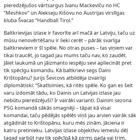
pieredzējušos vārtsargus Ivanu Mackeviču no HC
“Meshkov” un Alekseju Kišovu no Austrijas virslīgas
kluba Švacas “Handball Tirol.”
Baltkrievijas izlase ir favorīte arī mačā ar Latviju, taču uz
mūsu nenovērtēšanu ir lieki cerēt – pārāk svarīga
baltkrieviem ir šī spēle. No otras puses – tas viņiem var
tikai traucēt, jo tagad jau mums taču nav, ko zaudēt.
Jāiet laukumā un jāizmanto iespēju sevi apliecināt pret
tik spēcīgu komandu. Kā baltkrievi segs Daini
Krištopānu? Jurijs Ševcovs atbildēja izvairīgi
diplomātiski: “Skatīsimies, kā ritēs spēle. Ko gan es šeit
varu izdomāt tādu, ko Dainis un Latvijas izlase jau
nebūtu pieredzējuši? Ir vairāki varianti. Dainim sezona
PSG komandā sākās smagnēji – tāpat kā visai
komandai, taču pēdējās spēlēs viņš jau arvien vairāk sāk
atgādināt to Krištopānu, kuru mēs zinām. Jāciena ir
katru pretinieku. Latvijas izlase objektīvu iemeslu dēļ
tagad varbūt nav tik spēcīgā kā pirms gada vai trim,