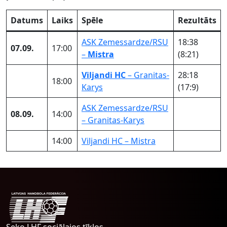
Datums
Laiks
Spēle
Rezultāts
ASK Zemessardze/RSU
18:38
07.09.
17:00
–
Mistra
(8:21)
Viljandi HC
– Granitas-
28:18
18:00
Karys
(17:9)
ASK Zemessardze/RSU
08.09.
14:00
– Granitas-Karys
14:00
Viljandi HC – Mistra