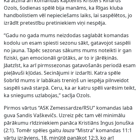
Kā atzina arī komandas kapteinis Kristers Rihards
Ozols, šodienas spēlē bija manāms, ka Rīgas kluba
handbolistiem vēl nepieciešams laiks, lai saspēlētos, jo
izrādīt pretestību pretiniekiem viņi nespēja.
“Gadu no gada mums neizdodas saglabāt komandas
kodolu un esam spiesti sezonu sākt, gatavojot saspēli
no jauna. Tāpēc sezonas sākums mums noteikti ir gan
fiziski, gan emocionāli grūtāks, ar to ir jārēķinās.
Jāatzīst, ka arī pirmssezonas gatavošanās periodā esam
pieļāvuši kļūdas. Secinājumi ir izdarīti. Katra spēle
šobrīd mums ir labākais treniņš un iespēja pilnveidot
saspēli savā starpā. Ceru, ka ar katru spēli varēsim teikt,
ka sniegums uzlabojas,” sacīja Ozols.
Pirmos vārtus “ASK Zemessardze/RSU” komandas labā
guva Sandis Vaškevičs. Uzreiz pēc tam vēl minimālu
pārākumu rīdziniekiem panāca Kristiāns Ingus Jonuška
(2:1). Tomēr spēles gaitu
lauza
“Mistra” komandas 11:1
vārtu izrāviens, 18. minūtē panākot 12:3, ko arī