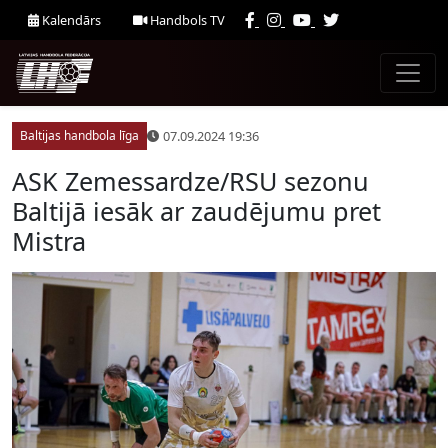
Kalendārs
Handbols TV
07.09.2024 19:36
Baltijas handbola līga
ASK Zemessardze/RSU sezonu
Baltijā iesāk ar zaudējumu pret
Mistra