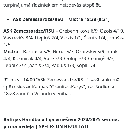
turpinājumā rīdziniekiem neizdevās atspēlēt.
ASK Zemessardze/RSU – Mistra 18:38 (8:21)
ASK Zemessardze/RSU
– Grebeņņikovs 6/9, Ozols 4/10,
Vaškevičs 3/4, Liepiņš 2/4, Vidzis 1/1, Čikuts 1/4, Jonuška
1/5
Mistra
– Barouski 5/5, Nerut 5/7, Orlovskyi 5/9, Rõuk
4/4, Kosmirak 4/4, Vare 3/3, Oolup 3/3, Celmiņš 3/3,
Leppik 2/2, Jaanis 2/4, Padjus 1/3, Kopli 1/4
Rīt plkst. 14.00 “ASK Zemessardze/RSU” savā laukumā
spēkosies ar Kauņas “Granitas-Karys”, kas šodien ar
18:28 zaudēja Viljandu vienībai.
Baltijas Handbola līga vīriešiem 2024/2025 sezona:
pirmā nedēļa | SPĒLES UN REZULTĀTI