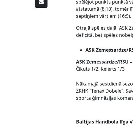
spēlējot punkts punktā vai
atstatumā (8:10), tomēr l
septiņiem vārtiem (16:9).
Otrajā spēles daļā “ASK 
deficītā, bet spēles nobe
ASK Zemessardze/RSU
ASK Zemessardze/RSU –
Čikuts 1/2, Kelerts 1/3
Nākamajā sestdienā sezon
ZRHK “Tenax Dobele”. Sav
sporta ģimnāzijas koman
Baltijas Handbola līga 