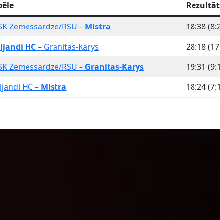
pēle
Rezultāt
SK Zemessardze/RSU –
Mistra
18:38 (8:
iljandi HC
– Granitas-Karys
28:18 (17
SK Zemessardze/RSU –
Granitas-Karys
19:31 (9:
iljandi HC –
Mistra
18:24 (7: