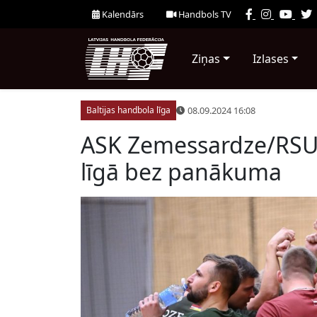
Kalendārs
Handbols TV
Ziņas
Izlases
08.09.2024 16:08
Baltijas handbola līga
ASK Zemessardze/RSU 
līgā bez panākuma