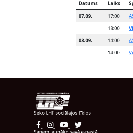
Datums
Laiks
S
07.09.
17:00
A
18:00
V
08.09.
14:00
A
14:00
V
Seko LHF sociālajos tīklos
Saņem jaunāko savā e-pastā