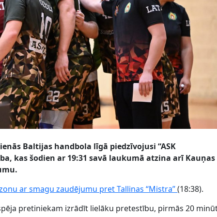
enās Baltijas handbola līgā piedzīvojusi “ASK
ba, kas šodien ar 19:31 savā laukumā atzina arī Kauņas
kumu.
ezonu ar smagu zaudējumu pret Tallinas “Mistra”
(18:38).
spēja pretiniekam izrādīt lielāku pretestību, pirmās 20 minū