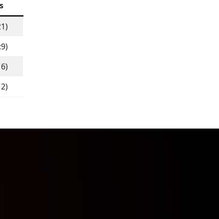
s
21)
:9)
16)
12)