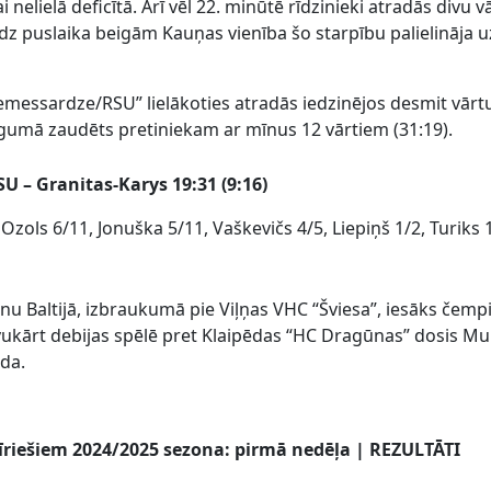
 nelielā deficītā. Arī vēl 22. minūtē rīdzinieki atradās divu v
īdz puslaika beigām Kauņas vienība šo starpību palielināja u
Zemessardze/RSU” lielākoties atradās iedzinējos desmit vārt
igumā zaudēts pretiniekam ar mīnus 12 vārtiem (31:19).
 – Granitas-Karys 19:31 (9:16)
Ozols 6/11, Jonuška 5/11, Vaškevičs 4/5, Liepiņš 1/2, Turiks 
u Baltijā, izbraukumā pie Viļņas VHC “Šviesa”, iesāks čemp
ukārt debijas spēlē pret Klaipēdas “HC Dragūnas” dosis M
da.
vīriešiem 2024/2025 sezona: pirmā nedēļa | REZULTĀTI