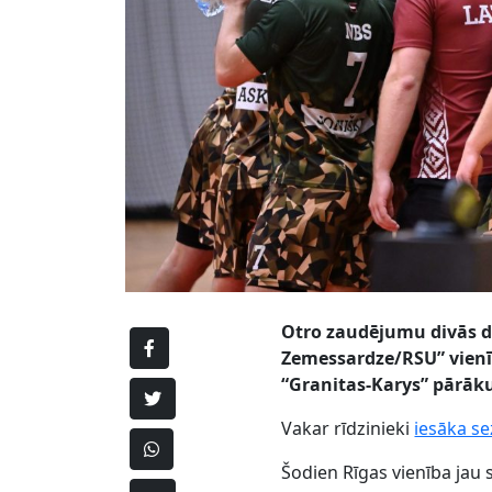
Otro zaudējumu divās di
Zemessardze/RSU” vienī
“Granitas-Karys” pārā
Vakar rīdzinieki
iesāka s
Šodien Rīgas vienība jau 