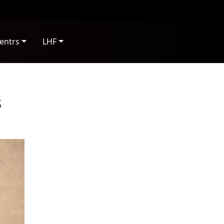
entrs
LHF
s