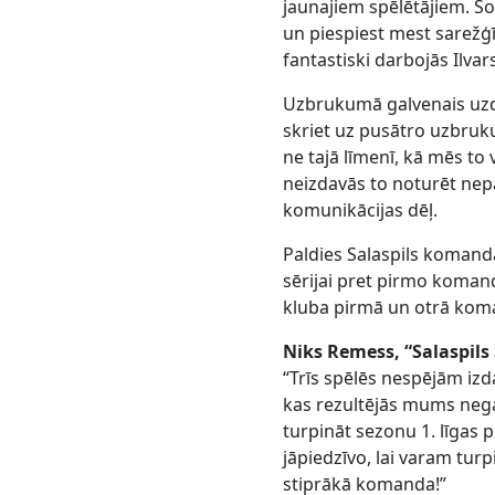
jaunajiem spēlētājiem. Šo
un piespiest mest sarežģī
fantastiski darbojās Ilvar
Uzbrukumā galvenais uzde
skriet uz pusātro uzbruku
ne tajā līmenī, kā mēs to 
neizdavās to noturēt nep
komunikācijas dēļ.
Paldies Salaspils komanda
sērijai pret pirmo komand
kluba pirmā un otrā kom
Niks Remess, “Salaspils
“Trīs spēlēs nespējām izd
kas rezultējās mums nega
turpināt sezonu 1. līgas pu
jāpiedzīvo, lai varam tur
stiprākā komanda!”