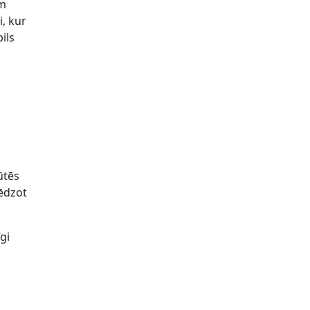
ām
i, kur
ils
ūtēs
lēdzot
īgi