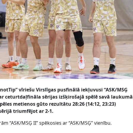
notTip” vīriešu Virslīgas pusfinālā iekļuvusi “ASK/MSĢ
r ceturtdaļfināla sērijas izšķirošajā spēlē savā laukumā
ēles metienos gūto rezultātu 28:26 (14:12, 23:23)
sērijā triumfējot ar 2-1.
arām “ASK/MSĢ II” spēkosies ar “ASK/MSĢ” vienību.