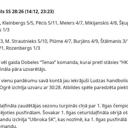
s SS 28:26 (14:12, 23:23)
, Kleinbergs 5/5, Pēcis 5/11, Meiers 4/7, Mikijanskis 4/8, Šķu
s 1/3
3, M. Strautnieks 5/10, Plūme 4/7, Burjāns 4/9, Štālmanis 3/1
1/1, Rozenbergs 1/3
 vēl gaida Dobeles “Tenax” komanda, kurai pretī stāsies “H
fināla pāra uzvarētājs.
 vienu panākumu savā kontā jau iekrājuši Ludzas handbolist
 Ogrē izcīnīja uzvaru ar 30:28. Atbildes spēle paredzēta piek
daļfināla zaudētājas sezonu turpinās cīņā par 1. līgas čemp
icējoties pusfinālam. Šovakar 1. līgas ceturtdaļfināla sērijā o
du izcīnīja “Ulbroka SK”, kas nozīmē, ka 1. līgas pusfinālā 
 komandu.