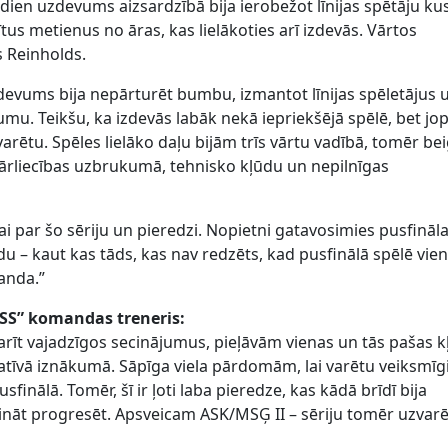
dien uzdevums aizsardzībā bija ierobežot līnijas spētāju ku
tus metienus no āras, kas lielākoties arī izdevās. Vārtos
s Reinholds.
vums bija nepārturēt bumbu, izmantot līnijas spēletājus 
mu. Teikšu, ka izdevās labāk nekā iepriekšējā spēlē, bet j
varētu. Spēles lielāko daļu bijām trīs vārtu vadībā, tomēr be
ārliecības uzbrukumā, tehnisko kļūdu un nepilnīgas
i par šo sēriju un pieredzi. Nopietni gatavosimies pusfināl
u – kaut kas tāds, kas nav redzēts, kad pusfinālā spēlē vie
anda.”
 SS” komandas treneris:
arīt vajadzīgos secinājumus, pieļāvām vienas un tās pašas k
tīvā iznākumā. Sāpīga viela pārdomām, lai varētu veiksmīg
sfinālā. Tomēr, šī ir ļoti laba pieredze, kas kādā brīdī bija
pināt progresēt. Apsveicam ASK/MSĢ II – sēriju tomēr uzvarē