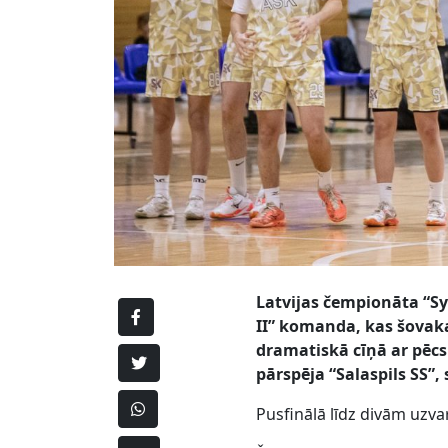
Latvijas čempionāta “Sy
II” komanda, kas šovaka
dramatiskā cīņā ar pēcsp
pārspēja “Salaspils SS”, 
Pusfinālā līdz divām uzv