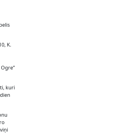
pelis
0, K.
K Ogre”
i, kuri
tdien
ionu
tro
viņi