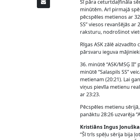
Šī pāra ceturtdaļfināla sēr
minūtēm. Arī pirmajā spēl
pēcspēles metienos ar 32:
SS” viesos revanšējās ar 
raksturu, nodrošinot viet
Rīgas ASK zālē aizvadīto 
pārsvaru ieguva mājinieki
36. minūtē “ASK/MSĢ II” pā
minūtē “Salaspils SS” veic
metienam (20:21). Lai gan
viņus pievīla metienu rea
ar 23:23.
Pēcspēles metienu sērijā, 
panāktu 28:26 uzvarēja 
Kristiāns Ingus Jonuška
“Šī trīs spēļu sērija bija