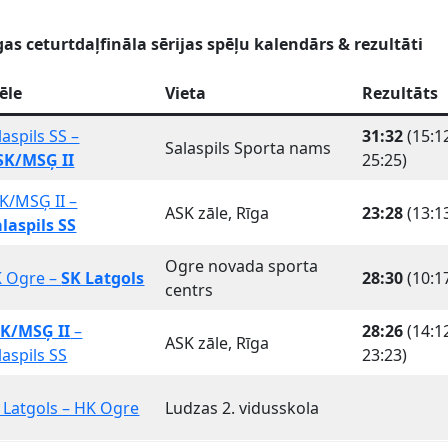
īgas ceturtdaļfināla sērijas spēļu kalendārs & rezultāti
ēle
Vieta
Rezultāts
laspils SS –
31:32
(15:1
Salaspils Sporta nams
SK/MSĢ II
25:25)
K/MSĢ II –
ASK zāle, Rīga
23:28
(13:1
laspils SS
Ogre novada sporta
 Ogre –
SK Latgols
28:30
(10:1
centrs
K/MSĢ II
–
28:26
(14:1
ASK zāle, Rīga
laspils SS
23:23)
 Latgols – HK Ogre
Ludzas 2. vidusskola