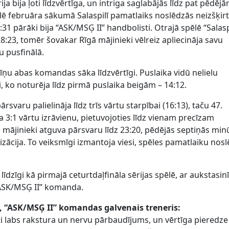
ija bija ļoti līdzvērtīga, un intriga saglabājās līdz pat pēdēj
ē februāra sākumā Salaspilī pamatlaiks noslēdzās neizšķirt
31 pārāki bija “ASK/MSĢ II” handbolisti. Otrajā spēlē “Salasp
28:23, tomēr šovakar Rīgā mājinieki vēlreiz apliecināja savu
u pusfinālā.
cīņu abas komandas sāka līdzvērtīgi. Puslaika vidū nelielu
, ko noturēja līdz pirmā puslaika beigām – 14:12.
rsvaru palielināja līdz trīs vārtu starpībai (16:13), taču 47.
a 3:1 vārtu izrāvienu, pietuvojoties līdz vienam precīzam
 mājinieki atguva pārsvaru līdz 23:20, pēdējās septiņās min
lizācija. To veiksmīgi izmantoja viesi, spēles pamatlaiku nos
līdzīgi kā pirmajā ceturtdaļfināla sērijas spēlē, ar aukstasin
“ASK/MSĢ II” komanda.
, “ASK/MSĢ II” komandas galvenais treneris:
 ļoti labs rakstura un nervu pārbaudījums, un vērtīga pieredze