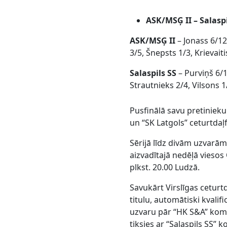
ASK/MSĢ II – Salaspil
ASK/MSĢ II
– Jonass 6/12
3/5, Šnepsts 1/3, Krievaiti
Salaspils SS
– Purviņš 6/1
Strautnieks 2/4, Vilsons 
Pusfinālā savu pretinieku
un “SK Latgols” ceturtdaļ
Sērijā līdz divām uzvarām
aizvadītajā nedēļā viesos
plkst. 20.00 Ludzā.
Savukārt Virslīgas ceturt
titulu, automātiski kvalif
uzvaru pār “HK S&A” koman
tiksies ar “Salaspils SS”