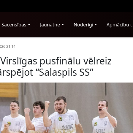
Sacensības
Jaunatne
Noderīgi
Apmācību c
026 21:14
irslīgas pusfinālu vēlreiz
spējot “Salaspils SS”