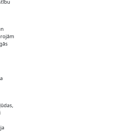
stību
un
oprojām
igās
a
na
ļūdas,
i
ja