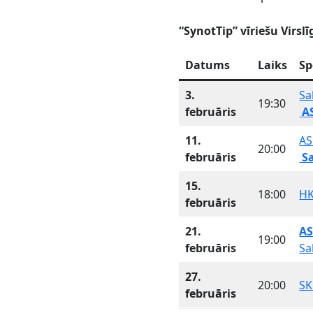
“SynotTip” vīriešu Virsl
Datums
Laiks
Sp
3.
Sa
19:30
februāris
A
11.
AS
20:00
februāris
Sa
15.
18:00
HK
februāris
21.
AS
19:00
februāris
Sa
27.
20:00
SK
februāris