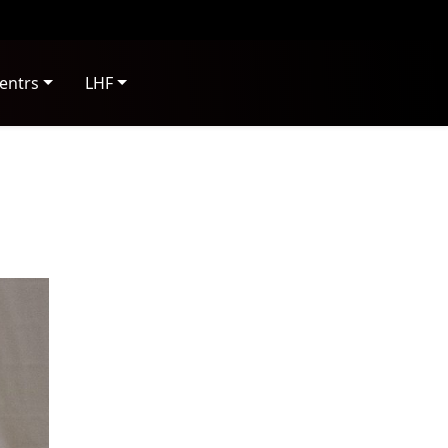
entrs
LHF