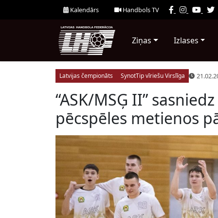
Kalendārs
Handbols TV
Ziņas
Izlases
21.02.2
Latvijas čempionāts
SynotTip vīriešu Virslīga
“ASK/MSĢ II” sasniedz V
pēcspēles metienos pār