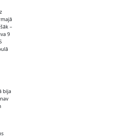
iz
irmajā
ošāk –
uva 9
S
bulā
 bija
 nav
m
ms