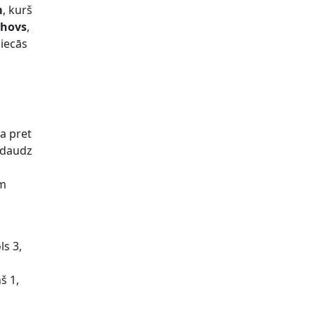
m
, kurš
uhovs
,
piecās
a pret
s daudz
em
ls 3,
š 1,