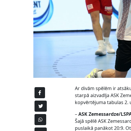
Ar divām spēlēm ir atsāku
starpā aizvadīja ASK Zem
kopvērtējuma tabulas 2. 
–
ASK Zemessardze/LSPA 
Šajā spēlē ASK Zemessard
puslaikā panākot 20:9. Ot