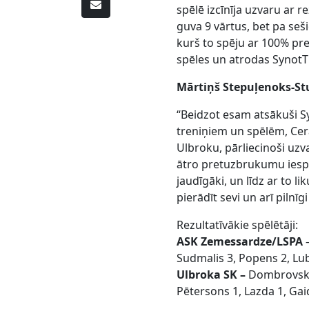
spēlē izcīnīja uzvaru ar re
guva 9 vārtus, bet pa seš
kurš to spēju ar 100% pre
spēles un atrodas SynotTi
Mārtiņš Stepuļenoks-S
“Beidzot esam atsākuši Sy
treniņiem un spēlēm, Cer
Ulbroku, pārliecinoši uzv
ātro pretuzbrukumu iespē
jaudīgāki, un līdz ar to 
pierādīt sevi un arī pilnīg
Rezultatīvākie spēlētāji:
ASK Zemessardze/LSPA
–
Sudmalis 3, Popens 2, Lub
Ulbroka SK –
Dombrovskis
Pētersons 1, Lazda 1, Ga