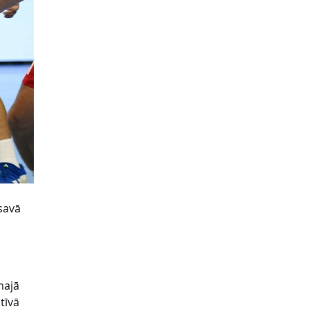
 savā
majā
tīvā