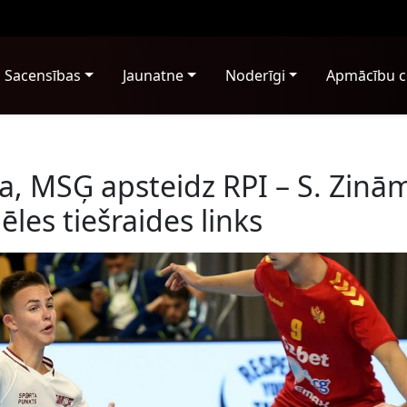
Sacensības
Jaunatne
Noderīgi
Apmācību c
a, MSĢ apsteidz RPI – S. Zinā
les tiešraides links