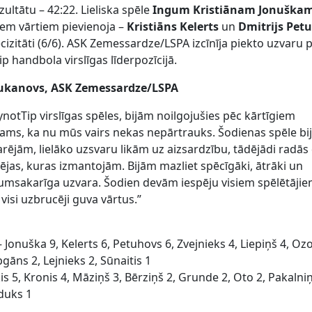
zultātu – 42:22. Lieliska spēle
Ingum Kristiānam Jonuška
iem vārtiem pievienoja –
Kristiāns Kelerts
un
Dmitrijs Pet
cizitāti (6/6). ASK Zemessardze/LSPA izcīnīja piekto uzvaru 
p handbola virslīgas līderpozīcijā.
tukanovs
, ASK Zemessardze/LSPA
notTip virslīgas spēles, bijām noilgojušies pēc kārtīgiem
ams, ka nu mūs vairs nekas nepārtrauks. Šodienas spēle bij
arējām, lielāko uzsvaru likām uz aizsardzību, tādējādi radā
jas, kuras izmantojām. Bijām mazliet spēcīgāki, ātrāki un
likumsakarīga uzvara. Šodien devām iespēju visiem spēlētāji
i visi uzbrucēji guva vārtus.”
 Jonuška 9, Kelerts 6, Petuhovs 6, Zvejnieks 4, Liepiņš 4, Ozo
gāns 2, Lejnieks 2, Sūnaitis 1
 5, Kronis 4, Māziņš 3, Bērziņš 2, Grunde 2, Oto 2, Pakalniņ
iduks 1