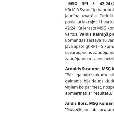
–
MSĢ – RPI – S 42:24 (2
Kārtējā SynotTip handbola
jaunība uzvarēja. Turklāt
puslaikā iekrājot 11 vārt
42:24. Kā ierasts MSĢ ko
vārtus,
Valdis Kalniņš
pi
komandas sastāvā 10 vā
ļāva apsteigt RPI – S koma
uzvaras, viens zaudējums,
zaudējums un viens neizš
Arnolds Straume, MSĢ k
“Pēc ilga pārtraukumu at
gaidāms, bija daudz kļūdu
viņiem ko pārmest, nospē
apmierināti ar rezultātu.”
Andis Bors, MSĢ komand
“Nospēlējam labi, protam