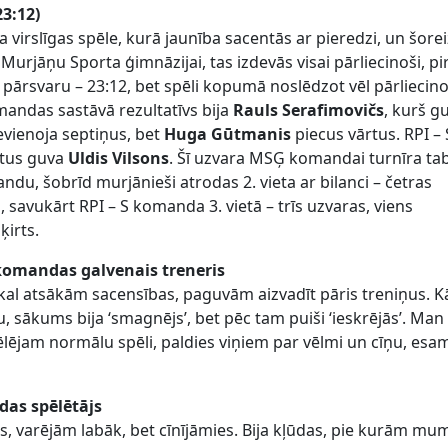
3:12)
 virslīgas spēle, kurā jaunība sacentās ar pieredzi, un šore
 Murjāņu Sporta ģimnāzijai, tas izdevās visai pārliecinoši, p
u pārsvaru – 23:12, bet spēli kopumā noslēdzot vēl pārliecin
mandas sastāvā rezultatīvs bija
Rauls Serafimovičs
, kurš g
evienoja septiņus, bet
Huga Gūtmanis
piecus vārtus. RPI – 
rtus guva
Uldis Vilsons
. Šī uzvara MSĢ komandai turnīra ta
ndu, šobrīd murjānieši atrodas 2. vieta ar bilanci – četras
 savukārt RPI – S komanda 3. vietā – trīs uzvaras, viens
ķirts.
omandas galvenais treneris
kal atsākām sacensības, paguvām aizvadīt pāris treniņus. Kā
, sākums bija ‘smagnējs’, bet pēc tam puiši ‘ieskrējās’. Man
lējam normālu spēli, paldies viņiem par vēlmi un cīņu, esa
as spēlētājs
s, varējām labāk, bet cīnījāmies. Bija kļūdas, pie kurām mu