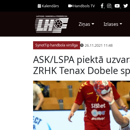
Kalendārs
Handbols TV
Ziņas
Izlases
26.11.2021 11:48
SynotTip handbola virslīga
ASK/LSPA piektā uzvar
ZRHK Tenax Dobele spē