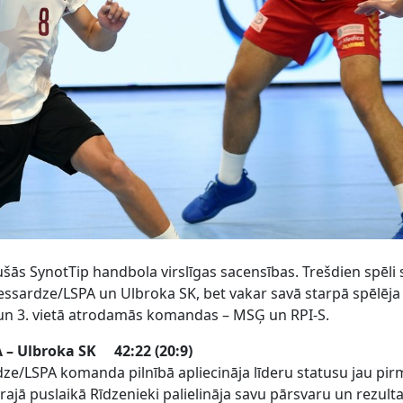
šās SynotTip handbola virslīgas sacensības. Trešdien spēli
essardze/LSPA un Ulbroka SK, bet vakar savā starpā spēlēja
un 3. vietā atrodamās komandas – MSĢ un RPI-S.
– Ulbroka SK 42:22 (20:9)
ze/LSPA komanda pilnībā apliecināja līderu statusu jau pir
rajā puslaikā Rīdzenieki palielināja savu pārsvaru un rezulta