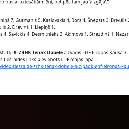
o puslaiku iesākām lēni, bet pēc tam jau ‘aizgāja’.”
niņš 7, Gūtmanis 5, Kazlovskis 4, Bors 4, Šnepsts 3, Brīvulis 
is 2, Drēviņš 1, Liepiņš 1,
ns 4, Savickis 4, Desmitnieks 3, Akimovs 1, Strazdiņš 1, Naz
st. 16:00
ZRHK Tenax Dobele
aizvadīs EHF Eiropas Kausa 3.
s tiešraides links pievienots LHF mājas lapā –
/video-tiesraide-zrhk-tenax-dobele-a-c-paok-ehf-eiropas-kau