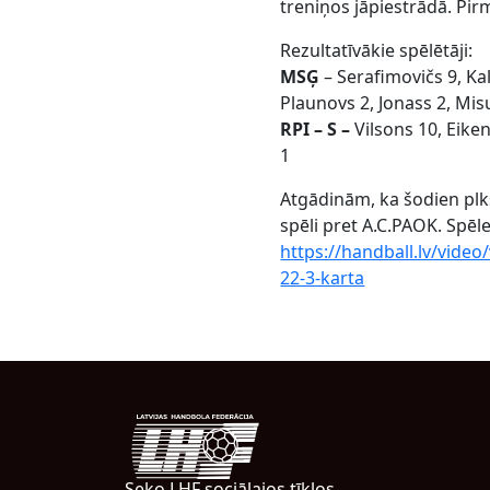
treniņos jāpiestrādā. Pirm
Rezultatīvākie spēlētāji:
MSĢ
– Serafimovičs 9, Kal
Plaunovs 2, Jonass 2, Misul
RPI – S –
Vilsons 10, Eike
1
Atgādinām, ka šodien plk
spēli pret A.C.PAOK. Spēle
https://handball.lv/video
22-3-karta
Seko LHF sociālajos tīklos