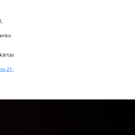
2,
arenko
 kārtas
ss-21-