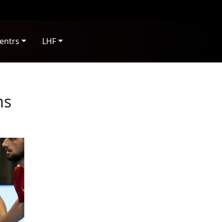
entrs
LHF
ms