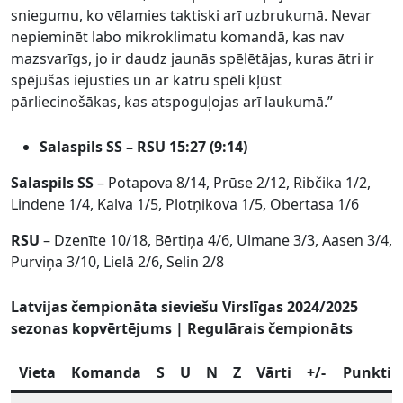
sniegumu, ko vēlamies taktiski arī uzbrukumā. Nevar
nepieminēt labo mikroklimatu komandā, kas nav
mazsvarīgs, jo ir daudz jaunās spēlētājas, kuras ātri ir
spējušas iejusties un ar katru spēli kļūst
pārliecinošākas, kas atspoguļojas arī laukumā.”
Salaspils SS – RSU 15:27 (9:14)
Salaspils SS
–
Potapova 8/14, Prūse 2/12, Ribčika 1/2,
Lindene 1/4, Kalva 1/5, Plotņikova 1/5, Obertasa 1/6
RSU
– Dzenīte 10/18, Bērtiņa 4/6, Ulmane 3/3, Aasen 3/4,
Purviņa 3/10, Lielā 2/6, Selin 2/8
Latvijas čempionāta sieviešu Virslīgas 2024/2025
sezonas kopvērtējums | Regulārais čempionāts
Vieta
Komanda
S
U
N
Z
Vārti
+/-
Punkti