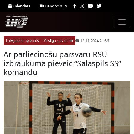
Kalendārs
Handbols TV
12.11.2024 21:56
Latvijas čempionāts
Virslīga sievietēm
Ar pārliecinošu pārsvaru RSU
izbraukumā pieveic “Salaspils SS”
komandu