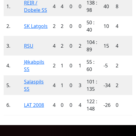
REIR /
138 :
1.
4
4
0
0
40
8
Dobele SS
98
50 :
2.
SK Latgols
2
2
0
0
10
4
40
104 :
3.
RSU
4
2
0
2
15
4
89
Jēkabpils
55 :
4.
2
1
0
1
-5
2
SS
60
Salaspils
101 :
5.
4
1
0
3
-34
2
SS
135
122 :
6.
LAT 2008
4
0
0
4
-26
0
148