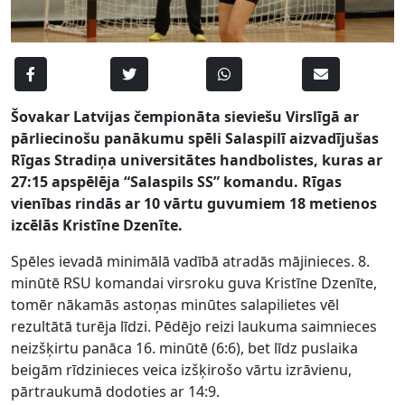
Šovakar Latvijas čempionāta sieviešu Virslīgā ar
pārliecinošu panākumu spēli Salaspilī aizvadījušas
Rīgas Stradiņa universitātes handbolistes, kuras ar
27:15 apspēlēja “Salaspils SS” komandu. Rīgas
vienības rindās ar 10 vārtu guvumiem 18 metienos
izcēlās Kristīne Dzenīte.
Spēles ievadā minimālā vadībā atradās mājinieces. 8.
minūtē RSU komandai virsroku guva Kristīne Dzenīte,
tomēr nākamās astoņas minūtes salapilietes vēl
rezultātā turēja līdzi. Pēdējo reizi laukuma saimnieces
neizšķirtu panāca 16. minūtē (6:6), bet līdz puslaika
beigām rīdzinieces veica izšķirošo vārtu izrāvienu,
pārtraukumā dodoties ar 14:9.