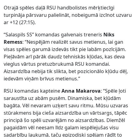
Otrajā spēles daļā RSU handbolistes mērķtiecīgi
turpināja pārsvaru palielināt, nobeigumā izcīnot uzvaru
ar +12 (27:15).
“Salaspils SS” komandas galvenais treneris
Niks
Remess
: “Nespējām realizēt savus metienus, lai gan
visas spēles garumā izdevās tikt pie labām pozīcijām.
Pieļāvām arī pārāk daudz tehniskās kļūdas, kas deva
vieglus vārtus pretuzbrukumā RSU komandai.
Aizsardzība nebija tik slikta, bet pozicionālo kļūdu dēļ,
iedevām viņām brīvus metienus.”
RSU komandas kapteine
Anna Makarova
: “Spēle ļoti
saraustīta uz abām pusēm. Dinamiska, bet kļūdām
bagāta. Vēl nevaram uzķert savu ritmu. Mūsu uzvaras
stūrakmens bija cieša aizsardzība un vārtsargs, tāpēc
principā šo spēli uzvarējām no aizsardzības. Diemžēl
pagaidām vēl neesam līdz galam iespēlejušas visu
sadarbību laukumā, taču epizodiski spējam rādīt to