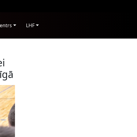
entrs
LHF
ei
īgā