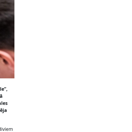
le”,
jā
ales
ēja
diviem