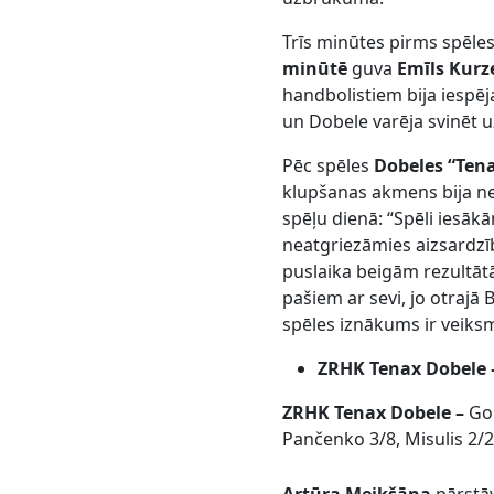
Trīs minūtes pirms spēles
minūtē
guva
Emīls Kur
handbolistiem bija iespēj
un Dobele varēja svinēt u
Pēc spēles
Dobeles “Ten
klupšanas akmens bija ne
spēļu dienā: “Spēli iesākā
neatgriezāmies aizsardzī
puslaika beigām rezultātā
pašiem ar sevi, jo otrajā
spēles iznākums ir veiksm
ZRHK Tenax Dobele –
ZRHK Tenax Dobele –
Gor
Pančenko 3/8, Misulis 2/