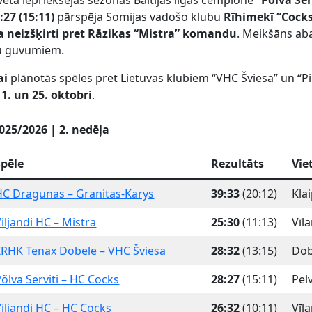
ētā iepriekšējās sezonas Baltijas līgas čempione
“Polva Ser
:27 (15:11)
pārspēja Somijas vadošo klubu
Rīhimekī “Cock
a neizšķirti pret Rāzikas “Mistra”
komandu
. Meikšāns ab
rtu guvumiem.
ai
plānotās spēles pret Lietuvas klubiem “VHC Šviesa” un “P
11. un 25. oktobri
.
025/2026 | 2. nedēļa
Spēle
Rezultāts
Vie
HC Dragunas – Granitas-Karys
39:33
(20:12)
Kla
iljandi HC – Mistra
25:30
(11:13)
Vīl
ZRHK Tenax Dobele – VHC Šviesa
28:32
(13:15)
Dob
õlva Serviti – HC Cocks
28:27
(15:11)
Pel
Viljandi HC – HC Cocks
26:32
(10:11)
Vīl