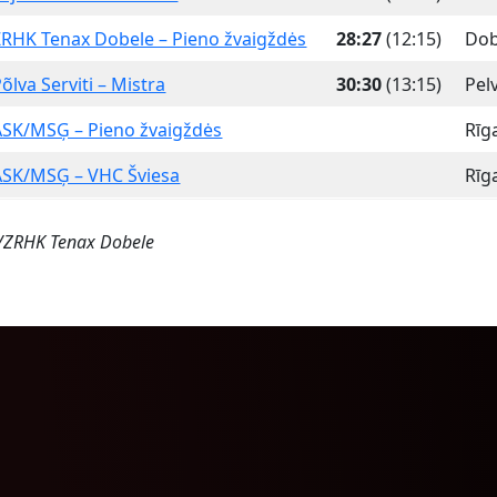
ZRHK Tenax Dobele – Pieno žvaigždės
28:27
(12:15)
Dob
õlva Serviti – Mistra
30:30
(13:15)
Pel
ASK/MSĢ – Pieno žvaigždės
Rīg
ASK/MSĢ – VHC Šviesa
Rīg
s/ZRHK Tenax Dobele