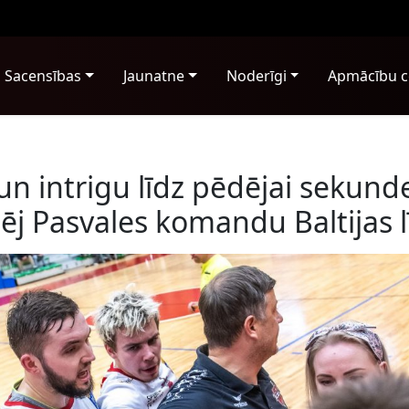
Sacensības
Jaunatne
Noderīgi
Apmācību c
un intrigu līdz pēdējai sekund
ēj Pasvales komandu Baltijas l