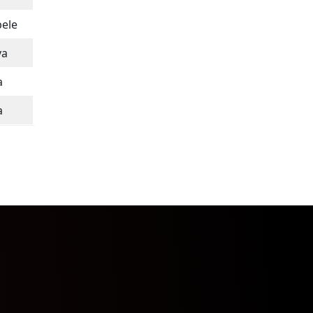
ele
va
a
a