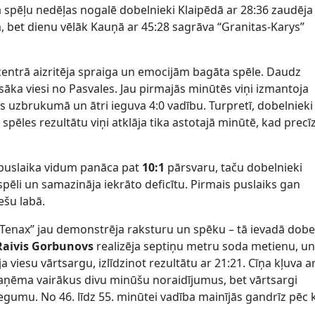
 spēļu nedēļas nogalē dobelnieki Klaipēdā ar 28:36 zaudēja
 bet dienu vēlāk Kauņā ar 45:28 sagrāva “Granitas-Karys”
entrā aizritēja spraiga un emocijām bagāta spēle. Daudz
esāka viesi no Pasvales. Jau pirmajās minūtēs viņi izmantoja
uzbrukumā un ātri ieguva 4:0 vadību. Turpretī, dobelnieki 
spēles rezultātu viņi atklāja tika astotajā minūtē, kad precī
z puslaika vidum panāca pat
10:1
pārsvaru, taču dobelnieki
pēli un samazināja iekrāto deficītu. Pirmais puslaiks gan
ešu labā.
“Tenax” jau demonstrēja raksturu un spēku – tā ievadā dobe
Raivis
Gorbunovs
realizēja septiņu metru soda metienu, u
ja viesu vārtsargu, izlīdzinot rezultātu ar 21:21. Cīņa kļuva a
aņēma vairākus divu minūšu noraidījumus, bet vārtsargi
gumu. No 46. līdz 55. minūtei vadība mainījās gandrīz pēc 