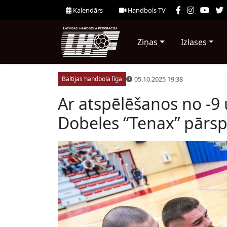
Kalendārs
Handbols TV
Ziņas
Izlases
05.10.2025 19:38
Baltijas handbola līga
Ar atspēlēšanos no -9 
Dobeles “Tenax” pārsp