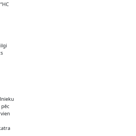
 “HC
ilgi
zs
lnieku
n pēc
rvien
katra