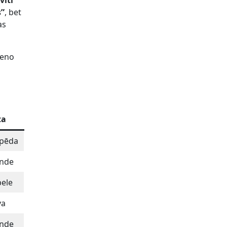
viti”
s”
, bet
as
ieno
ta
ipēda
ande
ele
va
ande