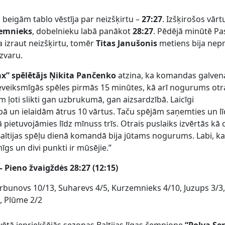
 beigām tablo vēstīja par neizšķirtu –
27:27
. Izšķirošos vār
zemnieks
, dobelnieku labā panākot
28:27
. Pēdējā minūtē Pa
a izraut neizšķirtu, tomēr
Titas
Janušonis
metiens bija nepr
zvaru.
ax” spēlētājs Ņikita Pančenko
atzina, ka komandas galven
veiksmīgās spēles pirmās 15 minūtes, kā arī nogurums otr
m ļoti slikti gan uzbrukumā, gan aizsardzībā. Laicīgi
bā un ielaidām ātrus 10 vārtus. Taču spējām saņemties un l
 pietuvojāmies līdz mīnuss trīs. Otrais puslaiks izvērtās kā 
 Baltijas spēļu dienā komandā bija jūtams nogurums. Labi, k
īgs un divi punkti ir mūsējie.”
 Pieno žvaigždės 28:27 (12:15)
bunovs 10/13, Suharevs 4/5, Kurzemnieks 4/10, Juzups 3/3
2, Plūme 2/2