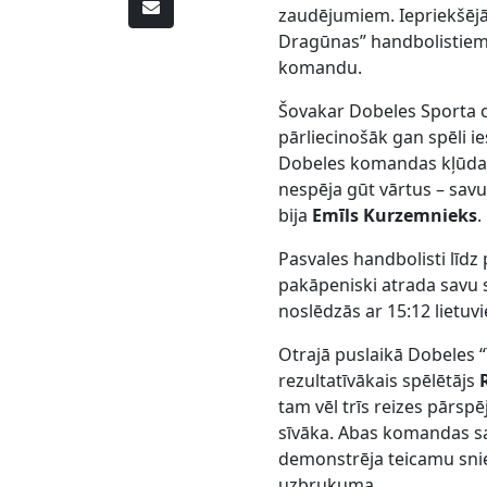
zaudējumiem. Iepriekšējā
Dragūnas” handbolistiem,
komandu.
Šovakar Dobeles Sporta c
pārliecinošāk gan spēli i
Dobeles komandas kļūdas 
nespēja gūt vārtus – savu 
bija
Emīls Kurzemnieks
.
Pasvales handbolisti līd
pakāpeniski atrada savu s
noslēdzās ar 15:12 lietuvi
Otrajā puslaikā Dobeles 
rezultatīvākais spēlētājs
tam vēl trīs reizes pārspē
sīvāka. Abas komandas s
demonstrēja teicamu snie
uzbrukuma.