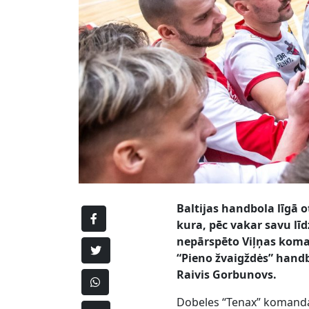
Baltijas handbola līgā
kura, pēc vakar savu līd
nepārspēto Viļņas koman
“Pieno žvaigždės” hand
Raivis Gorbunovs.
Dobeles “Tenax” komanda 