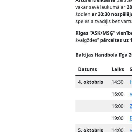
Artūra Meikšāna
pārstāv
vakar savā laukumā ar
28
šodien
ar 30:30 nospēlēj
spēles aizvadījis bez vā
Rīgas “ASK/MSĢ” vienīb
žvaigždes”
pārceltas uz 
Baltijas Handbola līga 2
Datums
Laiks
4. oktobris
14:30
16:00
V
16:00
19:00
P
5. oktobris
14:00