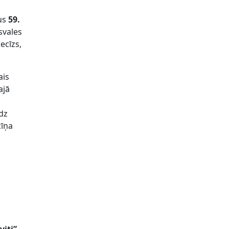
tus
59.
svales
ecīzs,
ais
ajā
īdz
cīņa
a
,