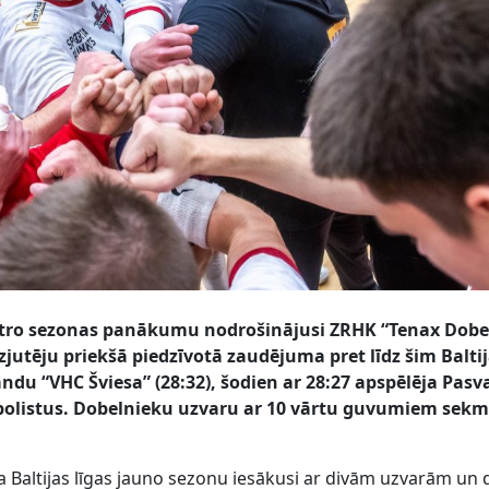
 otro sezonas panākumu nodrošinājusi ZRHK “Tenax Dobe
zjutēju priekšā piedzīvotā zaudējuma pret līdz šim Balti
du “VHC Šviesa” (28:32), šodien ar 28:27 apspēlēja Pasv
bolistus. Dobelnieku uzvaru ar 10 vārtu guvumiem sekm
Baltijas līgas jauno sezonu iesākusi ar divām uzvarām un 