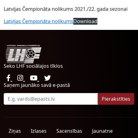
Latvijas Čempionāta nolikums 2021./22. gada sezonai
Latvijas Čempionāta nolikums
Download
Seko LHF sociālajos tīklos
Saņem jaunāko savā e-pastā
Ziņas
Izlases
Sacensības
Jaunatne