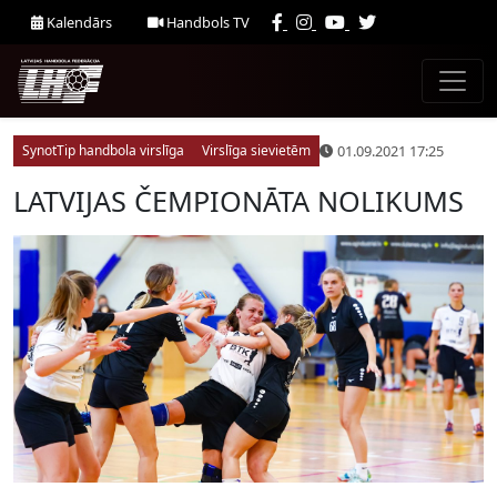
Kalendārs
Handbols TV
01.09.2021 17:25
SynotTip handbola virslīga
Virslīga sievietēm
LATVIJAS ČEMPIONĀTA NOLIKUMS