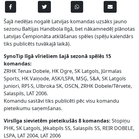
Šajā nedēļas nogalē Latvijas komandas uzsāks jauno
sezonu Baltijas Handbola līgā, bet nākamnedēļ plānotas
Latvijas Čempionāta atklāšanas spēles (spēļu kalendārs
tiks publicēts tuvākajā laikā).
SynoTip līgā vīriešiem šajā sezonā spēlēs 15
komandas:
ZRHK Tenax Dobele, HK Ogre, SK Latgols, Jūrmalas
Sports, HK Vaiņode, ASK/LSPA, MSĢ, S&A, SK Latgols
juniori, RPI-S, Ulbroka SK, OSCN, ZRHK Dobele/Tērvete,
Salaspils, LAT 2006.
Komandu sastāvi tiks publicēti pēc visu komandu
pieteikumu saņemšanas.
Virslīga sievietēm pieteikušās 8 komandas:
Stopiņu
PHK, SK Latgols, Jēkabpils SS, Salaspils SS, REIR DOBELE,
LSPA, LAT 2004, LAT 2006