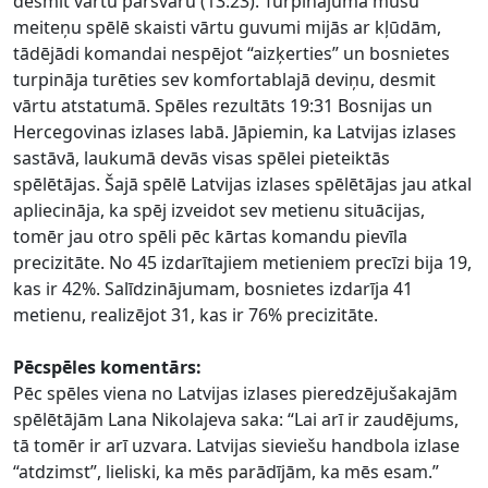
desmit vārtu pārsvaru (13:23). Turpinājumā mūsu
meiteņu spēlē skaisti vārtu guvumi mijās ar kļūdām,
tādējādi komandai nespējot “aizķerties” un bosnietes
turpināja turēties sev komfortablajā deviņu, desmit
vārtu atstatumā. Spēles rezultāts 19:31 Bosnijas un
Hercegovinas izlases labā. Jāpiemin, ka Latvijas izlases
sastāvā, laukumā devās visas spēlei pieteiktās
spēlētājas. Šajā spēlē Latvijas izlases spēlētājas jau atkal
apliecināja, ka spēj izveidot sev metienu situācijas,
tomēr jau otro spēli pēc kārtas komandu pievīla
precizitāte. No 45 izdarītajiem metieniem precīzi bija 19,
kas ir 42%. Salīdzinājumam, bosnietes izdarīja 41
metienu, realizējot 31, kas ir 76% precizitāte.
Pēcspēles komentārs:
Pēc spēles viena no Latvijas izlases pieredzējušakajām
spēlētājām Lana Nikolajeva saka: “Lai arī ir zaudējums,
tā tomēr ir arī uzvara. Latvijas sieviešu handbola izlase
“atdzimst”, lieliski, ka mēs parādījām, ka mēs esam.”