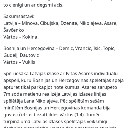
to cienīgi un ar degsmi acīs.
Sākumsastāvi:
Latvija – Minova, Cibuļska, Dzenīte, Nikolajeva, Asare,
Šavčenko
Vārtos – Kokina
Bosnija un Hercegovina – Demic, Vrancic, Isic, Topic,
Gudelj, Dautovic
Vārtos – Vuklis
Spēli iesāka Latvijas izlase ar Ivitas Asares individuālu
apspēli, kuru Bosnijas un Hercegovinas spēlētājas spēja
apturēt tikai pārkāpjot noteikumus. Asares sarūpēto
7m soda metienu realizēja Latvijas izlases līnijas
spēlētāja Lana Nikolajeva. Pēc spēlētām sešām
minūtēm Bosnijas un Hercegovinas komanda bija
guvusi četrus bezatbildes vārtus (1:4). Tomēr
turpinājumā Latvijas izlases spēlētājas veiksmīgi