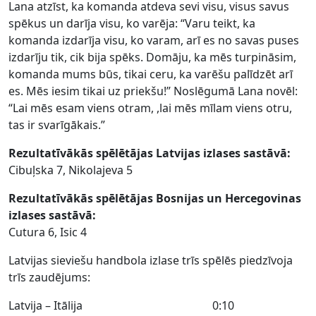
Lana atzīst, ka komanda atdeva sevi visu, visus savus
spēkus un darīja visu, ko varēja: “Varu teikt, ka
komanda izdarīja visu, ko varam, arī es no savas puses
izdarīju tik, cik bija spēks. Domāju, ka mēs turpināsim,
komanda mums būs, tikai ceru, ka varēšu palīdzēt arī
es. Mēs iesim tikai uz priekšu!” Noslēgumā Lana novēl:
“Lai mēs esam viens otram, ,lai mēs mīlam viens otru,
tas ir svarīgākais.”
Rezultatīvākās spēlētājas Latvijas izlases sastāvā:
Cibuļska 7, Nikolajeva 5
Rezultatīvākās spēlētājas Bosnijas un Hercegovinas
izlases sastāvā:
Cutura 6, Isic 4
Latvijas sieviešu handbola izlase trīs spēlēs piedzīvoja
trīs zaudējums:
Latvija – Itālija 0:10