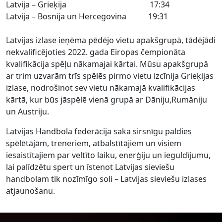
Latvija – Grieķija 17:34
Latvija – Bosnija un Hercegovina 19:31
Latvijas izlase ieņēma pēdējo vietu apakšgrupā, tādējādi
nekvalificējoties 2022. gada Eiropas čempionāta
kvalifikācija spēļu nākamajai kārtai. Mūsu apakšgrupā
ar trim uzvarām trīs spēlēs pirmo vietu izcīnija Grieķijas
izlase, nodrošinot sev vietu nākamajā kvalifikācijas
kārtā, kur būs jāspēlē vienā grupā ar Dāniju,Rumāniju
un Austriju.
Latvijas Handbola federācija saka sirsnīgu paldies
spēlētājām, treneriem, atbalstītājiem un visiem
iesaistītajiem par veltīto laiku, enerģiju un ieguldījumu,
lai palīdzētu spert un īstenot Latvijas sieviešu
handbolam tik nozīmīgo soli – Latvijas sieviešu izlases
atjaunošanu.