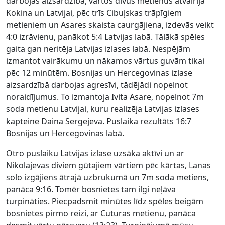
darbojās aizsardzībā, vārtos divus metienus atvairīja
Kokina un Latvijai, pēc trīs Cibuļskas trāpīgiem
metieniem un Asares skaista caurgājiena, izdevās veikt
4:0 izrāvienu, panākot 5:4 Latvijas labā. Tālākā spēles
gaita gan neritēja Latvijas izlases labā. Nespējām
izmantot vairākumu un nākamos vārtus guvām tikai
pēc 12 minūtēm. Bosnijas un Hercegovinas izlase
aizsardzībā darbojas agresīvi, tādējādi nopelnot
noraidījumus. To izmantoja Ivita Asare, nopelnot 7m
soda metienu Latvijai, kuru realizēja Latvijas izlases
kapteine Daina Sergejeva. Puslaika rezultāts 16:7
Bosnijas un Hercegovinas labā.
Otro puslaiku Latvijas izlase uzsāka aktīvi un ar
Nikolajevas diviem gūtajiem vārtiem pēc kārtas, Lanas
solo izgājiens ātrajā uzbrukumā un 7m soda metiens,
panāca 9:16. Tomēr bosnietes tam ilgi neļāva
turpināties. Piecpadsmit minūtes līdz spēles beigām
bosnietes pirmo reizi, ar Cuturas metienu, panāca