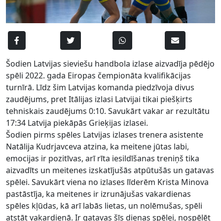
Šodien Latvijas sieviešu handbola izlase aizvadīja pēdējo
spēli 2022. gada Eiropas čempionāta kvalifikācijas
turnīrā. Līdz šim Latvijas komanda piedzīvoja divus
zaudējums, pret Itālijas izlasi Latvijai tikai piešķirts
tehniskais zaudējums 0:10. Savukārt vakar ar rezultātu
17:34 Latvija piekāpās Grieķijas izlasei.
Šodien pirms spēles Latvijas izlases trenera asistente
Natālija Kudrjavceva atzina, ka meitene jūtas labi,
emocijas ir pozitīvas, arī rīta iesildīšanas treniņš tika
aizvadīts un meitenes izskatījušās atpūtušās un gatavas
spēlei. Savukārt viena no izlases līderēm Krista Minova
pastāstīja, ka meitenes ir izrunājušas vakardienas
spēles kļūdas, kā arī labās lietas, un nolēmušas, spēli
atstāt vakardienā. Ir gatavas šīs dienas spēlei, nospēlēt