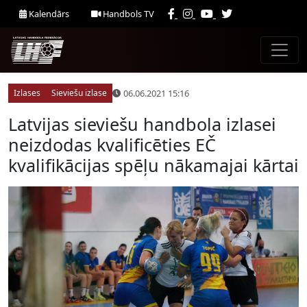
Kalendārs
Handbols TV
06.06.2021 15:16
Izlases
Sieviešu izlase
Latvijas sieviešu handbola izlasei
neizdodas kvalificēties EČ
kvalifikācijas spēļu nākamajai kārtai