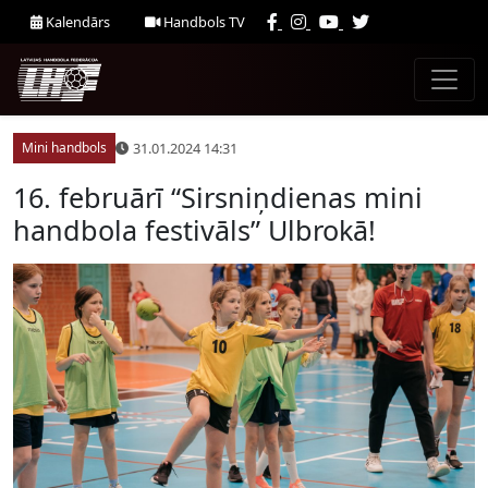
Kalendārs
Handbols TV
31.01.2024 14:31
Mini handbols
16. februārī “Sirsniņdienas mini
handbola festivāls” Ulbrokā!