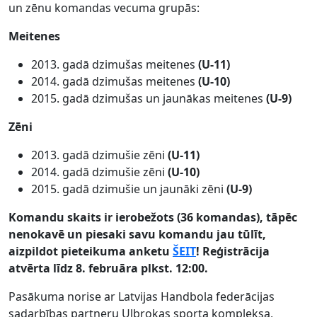
un zēnu komandas vecuma grupās:
Meitenes
2013. gadā dzimušas meitenes
(U-11)
2014. gadā dzimušas meitenes
(U-10)
2015. gadā dzimušas un jaunākas meitenes
(U-9)
Zēni
2013. gadā dzimušie zēni
(U-11)
2014. gadā dzimušie zēni
(U-10)
2015. gadā dzimušie un jaunāki zēni
(U-9)
Komandu skaits ir ierobežots (36 komandas), tāpēc
nenokavē un piesaki savu komandu jau tūlīt,
aizpildot pieteikuma anketu
ŠEIT
! Reģistrācija
atvērta līdz 8. februāra plkst. 12:00.
Pasākuma norise ar Latvijas Handbola federācijas
sadarbības partneru Ulbrokas sporta kompleksa,