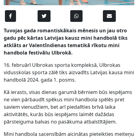
Tuvojas gada romantiskākais mēnesis un jau otro
gadu pēc kārtas
Latvijas kausz mini handbolā
tiks
atklāts ar Valentīndienas tematikā rīkotu mini
handbola festivālu Ulbrokā.
16. februārī Ulbrokas sporta kompleksā, Ulbrokas
vidusskolas sporta zālē tiks aizvadīts Latvijas kausa mini
handbolā 2024. gada 1. posms.
Kā ierasts, visas dienas garumā bērniem būs iespējams
ne vien pārbaudīt spēkus mini handbola spēlēs pret
saviem vienudžiem, bet arī piedalīties brīvā laika
aktivitātēs, kurās būs iespējams laimēt dažādas
pārsteiguma balvas no pasākuma atbalstītājiem.
Mini handbola sacensībām aicinātas pieteikties meiteņu